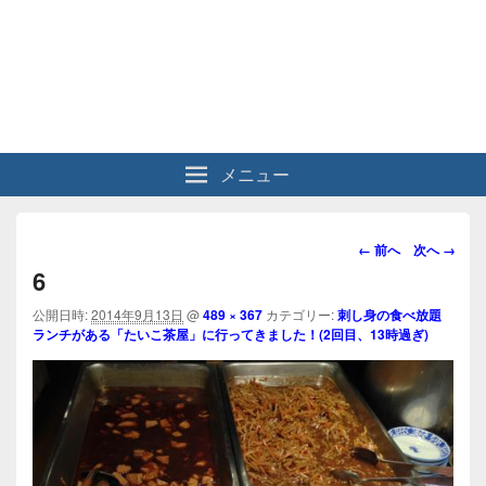
メニュー
画
← 前へ
次へ →
像
6
ナ
ビ
公開日時:
2014年9月13日
@
489 × 367
カテゴリー:
刺し身の食べ放題
ランチがある「たいこ茶屋」に行ってきました！(2回目、13時過ぎ)
ゲ
ー
シ
ョ
ン