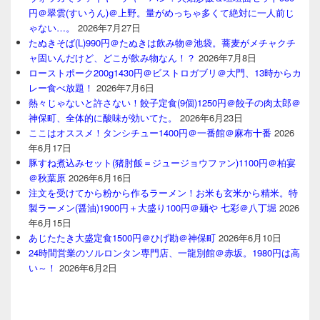
円＠翠雲(すいうん)＠上野。量がめっちゃ多くて絶対に一人前じ
ゃない…。
2026年7月27日
たぬきそば(L)990円＠たぬきは飲み物＠池袋。蕎麦がメチャクチ
ャ固いんだけど、どこが飲み物なん！？
2026年7月8日
ローストポーク200g1430円＠ビストロガブリ＠大門、13時からカ
レー食べ放題！
2026年7月6日
熱々じゃないと許さない！餃子定食(9個)1250円＠餃子の肉太郎＠
神保町、全体的に酸味が効いてた。
2026年6月23日
ここはオススメ！タンシチュー1400円＠一番館＠麻布十番
2026
年6月17日
豚すね煮込みセット(猪肘飯＝ジュージョウファン)1100円＠柏宴
＠秋葉原
2026年6月16日
注文を受けてから粉から作るラーメン！お米も玄米から精米。特
製ラーメン(醤油)1900円＋大盛り100円＠麺や 七彩＠八丁堀
2026
年6月15日
あじたたき大盛定食1500円＠ひげ勘＠神保町
2026年6月10日
24時間営業のソルロンタン専門店、一龍別館＠赤坂。1980円は高
い～！
2026年6月2日