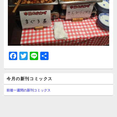
F
T
Li
共
a
wi
n
有
c
tt
e
メ
e
er
今月の新刊コミックス
イ
ン
b
サ
前後一週間の新刊コミックス
イ
o
ド
o
バ
ー
k
ウ