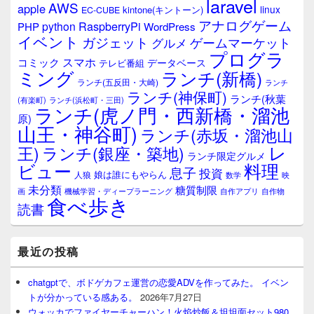
laravel
AWS
apple
linux
kintone(キントーン)
EC-CUBE
アナログゲーム
RaspberryPi
python
PHP
WordPress
イベント
ガジェット
ゲームマーケット
グルメ
プログラ
スマホ
コミック
データベース
テレビ番組
ミング
ランチ(新橋)
ランチ(五反田・大崎)
ランチ
ランチ(神保町)
ランチ(秋葉
(有楽町)
ランチ(浜松町・三田)
ランチ(虎ノ門・西新橋・溜池
原)
山王・神谷町)
ランチ(赤坂・溜池山
レ
王)
ランチ(銀座・築地)
ランチ限定グルメ
料理
ビュー
息子
投資
娘は誰にもやらん
人狼
数学
映
未分類
糖質制限
画
自作アプリ
自作物
機械学習・ディープラーニング
食べ歩き
読書
最近の投稿
chatgptで、ボドゲカフェ運営の恋愛ADVを作ってみた。 イベン
トが分かっている感ある。
2026年7月27日
ウォッカでファイヤーチャーハン！火焰炒飯＆坦坦面セット980