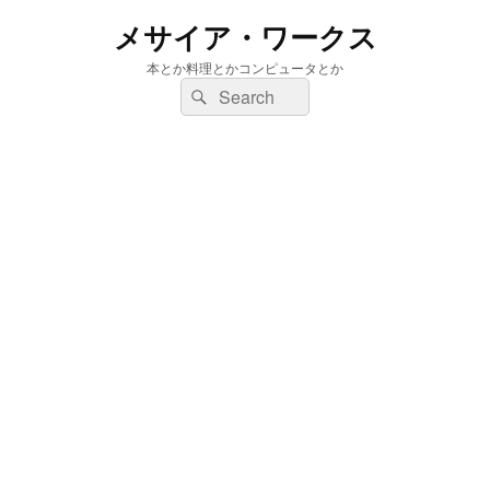
メサイア・ワークス
本とか料理とかコンピュータとか
検
検
索:
索