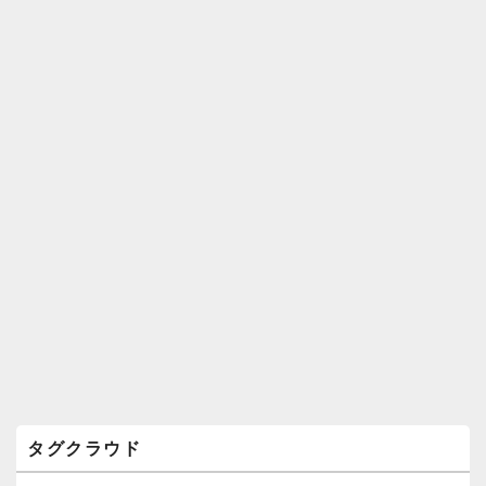
ィ
ジ
ェ
ッ
ト
エ
リ
ア
タグクラウド