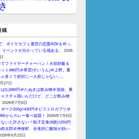
き
投稿
gptで、ボドゲカフェ運営の恋愛ADVを作っ
。 イベントが分かっている感ある。
2026
7日
カでファイヤーチャーハン！火焰炒飯＆
ット980円＠翠雲(すいうん)＠上野。量
ちゃ多くて絶対に一人前じゃない…。
7月27日
ば(L)990円＠たぬきは飲み物＠池袋。蕎
チャクチャ固いんだけど、どこが飲み物
？
2026年7月8日
ポーク200g1430円＠ビストロガブリ＠
3時からカレー食べ放題！
2026年7月6日
ないと許さない！餃子定食(9個)1250円
の肉太郎＠神保町、全体的に酸味が効い
2026年6月23日