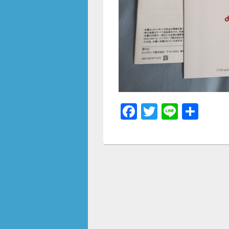
F
T
Li
共
a
wi
n
有
c
tt
e
e
er
b
o
o
k