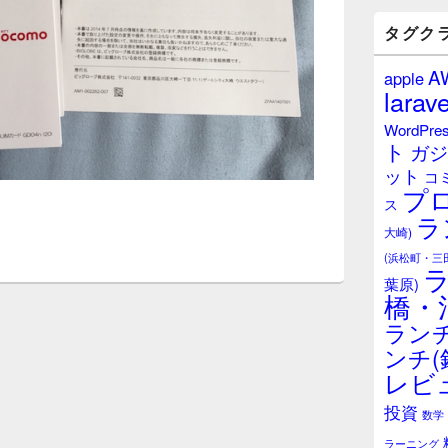
バ
ー
タグク
ウ
ィ
A
apple
ジ
larave
ェ
ッ
WordPre
ト
ト
ガジ
エ
ット
リ
コ
プ
ア
ス
ラ
大崎)
(浜松町・三
葉原)
橋・
ランチ
ンチ(
レビ
投資
数学
ラーニング