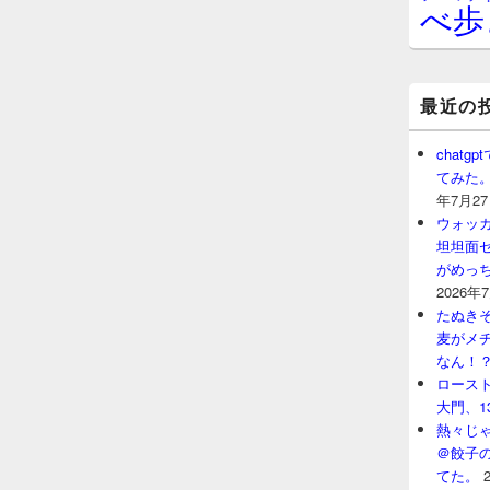
べ歩
最近の
chat
てみた
年7月2
ウォッ
坦坦面セ
がめっ
2026年
たぬきそ
麦がメ
なん！
ロースト
大門、1
熱々じゃ
＠餃子
てた。