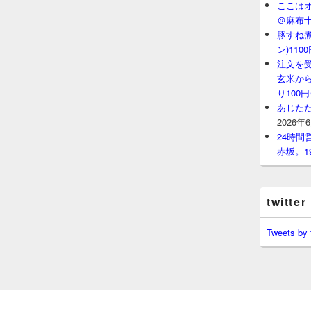
ここはオ
＠麻布
豚すね
ン)11
注文を
玄米から
り100
あじたた
2026年
24時
赤坂。1
twitter
Tweets by