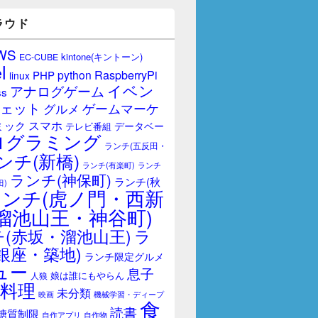
ラウド
WS
kintone(キントーン)
EC-CUBE
l
RaspberryPi
python
PHP
linux
イベン
アナログゲーム
ss
ェット
ゲームマーケ
グルメ
スマホ
ミック
データベー
テレビ番組
ログラミング
ランチ(五反田・
ンチ(新橋)
ランチ(有楽町)
ランチ
ランチ(神保町)
ランチ(秋
田)
ランチ(虎ノ門・西新
溜池山王・神谷町)
(赤坂・溜池山王)
ラ
銀座・築地)
ランチ限定グルメ
ュー
息子
娘は誰にもやらん
人狼
料理
未分類
映画
機械学習・ディープ
食
読書
糖質制限
自作アプリ
自作物