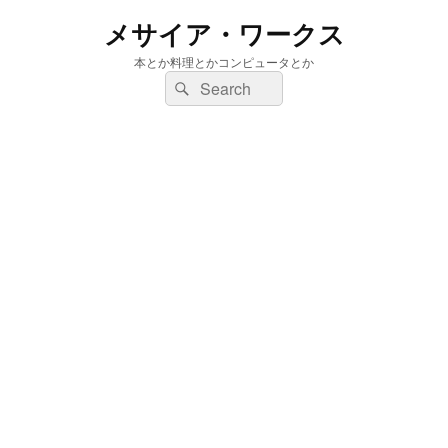
メサイア・ワークス
本とか料理とかコンピュータとか
検
検
索:
索