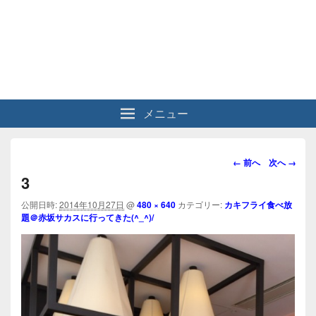
メニュー
画
← 前へ
次へ →
像
3
ナ
ビ
公開日時:
2014年10月27日
@
480 × 640
カテゴリー:
カキフライ食べ放
題＠赤坂サカスに行ってきた(^_^)/
ゲ
ー
シ
ョ
ン