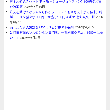
豚すね煮込みセット(猪肘飯＝ジュージョウファン)1100円＠柏宴
＠秋葉原
2026年6月16日
注文を受けてから粉から作るラーメン！お米も玄米から精米。特
製ラーメン(醤油)1900円＋大盛り100円＠麺や 七彩＠八丁堀
2026
年6月15日
あじたたき大盛定食1500円＠ひげ勘＠神保町
2026年6月10日
24時間営業のソルロンタン専門店、一龍別館＠赤坂。1980円は高
い～！
2026年6月2日