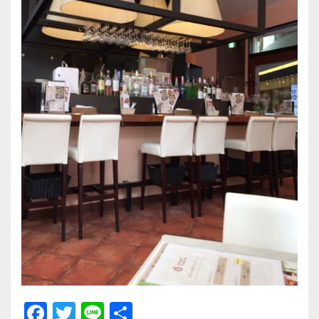
F
T
Li
共