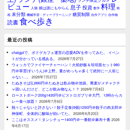
ランチ限定グルメ
料理
ビュー
息子
投資
娘は誰にもやらん
人狼
数学
映
未分類
糖質制限
画
自作アプリ
自作物
機械学習・ディープラーニング
食べ歩き
読書
最近の投稿
chatgptで、ボドゲカフェ運営の恋愛ADVを作ってみた。 イベン
トが分かっている感ある。
2026年7月27日
ウォッカでファイヤーチャーハン！火焰炒飯＆坦坦面セット980
円＠翠雲(すいうん)＠上野。量がめっちゃ多くて絶対に一人前じ
ゃない…。
2026年7月27日
たぬきそば(L)990円＠たぬきは飲み物＠池袋。蕎麦がメチャクチ
ャ固いんだけど、どこが飲み物なん！？
2026年7月8日
ローストポーク200g1430円＠ビストロガブリ＠大門、13時からカ
レー食べ放題！
2026年7月6日
熱々じゃないと許さない！餃子定食(9個)1250円＠餃子の肉太郎＠
神保町、全体的に酸味が効いてた。
2026年6月23日
ここはオススメ！タンシチュー1400円＠一番館＠麻布十番
2026
年6月17日