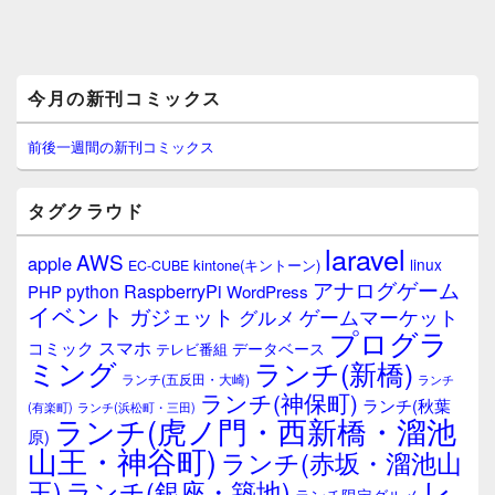
メ
今月の新刊コミックス
イ
ン
サ
前後一週間の新刊コミックス
イ
ド
バ
タグクラウド
ー
ウ
laravel
AWS
apple
ィ
linux
kintone(キントーン)
EC-CUBE
ジ
アナログゲーム
RaspberryPi
python
PHP
WordPress
ェ
イベント
ガジェット
ゲームマーケット
グルメ
ッ
プログラ
ト
スマホ
コミック
データベース
テレビ番組
エ
ミング
ランチ(新橋)
ランチ(五反田・大崎)
ランチ
リ
ランチ(神保町)
ア
ランチ(秋葉
(有楽町)
ランチ(浜松町・三田)
ランチ(虎ノ門・西新橋・溜池
原)
山王・神谷町)
ランチ(赤坂・溜池山
レ
王)
ランチ(銀座・築地)