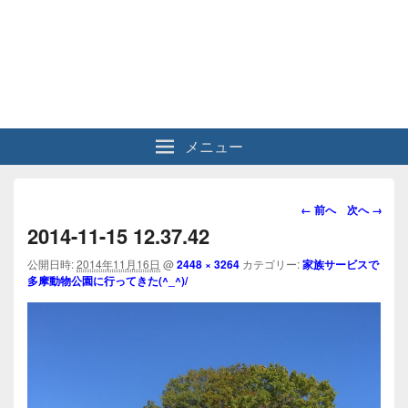
メニュー
画
← 前へ
次へ →
像
2014-11-15 12.37.42
ナ
ビ
公開日時:
2014年11月16日
@
2448 × 3264
カテゴリー:
家族サービスで
多摩動物公園に行ってきた(^_^)/
ゲ
ー
シ
ョ
ン