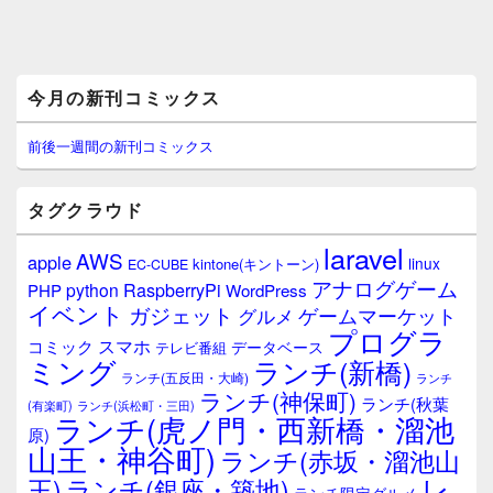
メ
今月の新刊コミックス
イ
ン
サ
前後一週間の新刊コミックス
イ
ド
バ
タグクラウド
ー
ウ
laravel
AWS
apple
ィ
linux
kintone(キントーン)
EC-CUBE
ジ
アナログゲーム
RaspberryPi
python
PHP
WordPress
ェ
イベント
ガジェット
ゲームマーケット
グルメ
ッ
プログラ
ト
スマホ
コミック
データベース
テレビ番組
エ
ミング
ランチ(新橋)
ランチ(五反田・大崎)
ランチ
リ
ランチ(神保町)
ア
ランチ(秋葉
(有楽町)
ランチ(浜松町・三田)
ランチ(虎ノ門・西新橋・溜池
原)
山王・神谷町)
ランチ(赤坂・溜池山
レ
王)
ランチ(銀座・築地)