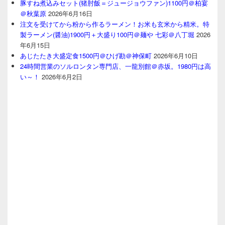
豚すね煮込みセット(猪肘飯＝ジュージョウファン)1100円＠柏宴
＠秋葉原
2026年6月16日
注文を受けてから粉から作るラーメン！お米も玄米から精米。特
製ラーメン(醤油)1900円＋大盛り100円＠麺や 七彩＠八丁堀
2026
年6月15日
あじたたき大盛定食1500円＠ひげ勘＠神保町
2026年6月10日
24時間営業のソルロンタン専門店、一龍別館＠赤坂。1980円は高
い～！
2026年6月2日