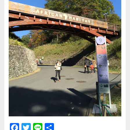
F
T
Li
共