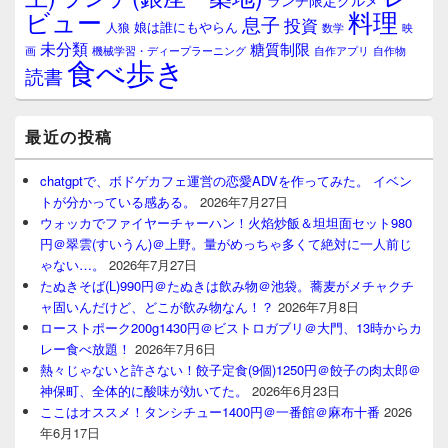
ランチ限定グルメ
料理
ビュー
息子
投資
娘は誰にもやらん
人狼
数学
映
未分類
糖質制限
画
自作アプリ
自作物
機械学習・ディープラーニング
食べ歩き
読書
最近の投稿
chatgptで、ボドゲカフェ運営の恋愛ADVを作ってみた。 イベン
トが分かっている感ある。
2026年7月27日
ウォッカでファイヤーチャーハン！火焰炒飯＆坦坦面セット980
円＠翠雲(すいうん)＠上野。量がめっちゃ多くて絶対に一人前じ
ゃない…。
2026年7月27日
たぬきそば(L)990円＠たぬきは飲み物＠池袋。蕎麦がメチャクチ
ャ固いんだけど、どこが飲み物なん！？
2026年7月8日
ローストポーク200g1430円＠ビストロガブリ＠大門、13時からカ
レー食べ放題！
2026年7月6日
熱々じゃないと許さない！餃子定食(9個)1250円＠餃子の肉太郎＠
神保町、全体的に酸味が効いてた。
2026年6月23日
ここはオススメ！タンシチュー1400円＠一番館＠麻布十番
2026
年6月17日