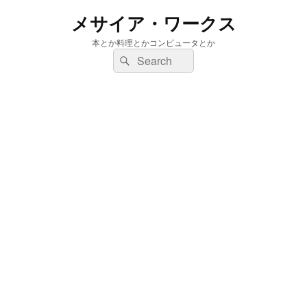
メサイア・ワークス
本とか料理とかコンピュータとか
検
検
索:
索