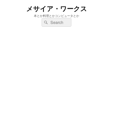
メサイア・ワークス
本とか料理とかコンピュータとか
検
検
索:
索