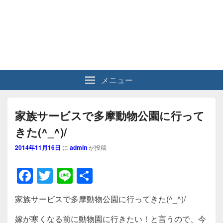
メニュー
家族サービスで多摩動物公園に行って
きた(^_^)/
2014年11月16日
に
admin
が投稿
F
T
Li
共
a
wi
n
有
家族サービスで多摩動物公園に行ってきた(^_^)/
c
tt
e
嫁が寒くなる前に動物園に行きたい！と言うので、今