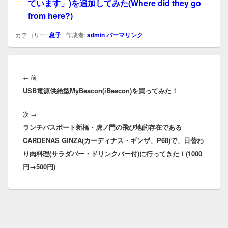
ています」)を追加してみた(Where did they go
from here?)
カテゴリー:
息子
作成者:
admin
パーマリンク
投
稿
前
←
前
ナ
USB電源供給型MyBeacon(iBeacon)を買ってみた！
の
ビ
投
ゲ
次
次
→
稿:
ー
ランチパスポート新橋・虎ノ門の飛び地的存在である
の
シ
CARDENAS GINZA(カーディナス・ギンザ、P68)で、日替わ
投
ョ
り肉料理(サラダバー・ドリンクバー付)に行ってきた！(1000
稿:
ン
円→500円)