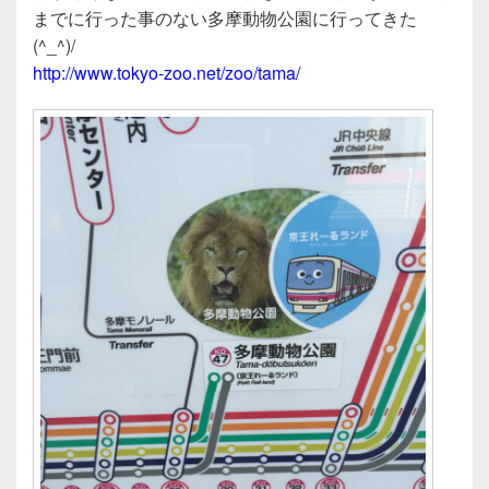
e
er
までに行った事のない多摩動物公園に行ってきた
b
(^_^)/
o
http://www.tokyo-zoo.net/zoo/tama/
o
k