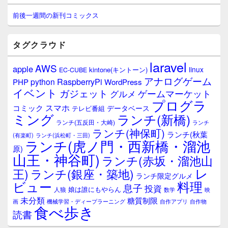
ン
サ
前後一週間の新刊コミックス
イ
ド
バ
タグクラウド
ー
ウ
laravel
AWS
apple
ィ
linux
kintone(キントーン)
EC-CUBE
ジ
アナログゲーム
RaspberryPi
python
PHP
WordPress
ェ
イベント
ガジェット
ゲームマーケット
グルメ
ッ
プログラ
ト
スマホ
コミック
データベース
テレビ番組
エ
ミング
ランチ(新橋)
ランチ(五反田・大崎)
ランチ
リ
ランチ(神保町)
ア
ランチ(秋葉
(有楽町)
ランチ(浜松町・三田)
ランチ(虎ノ門・西新橋・溜池
原)
山王・神谷町)
ランチ(赤坂・溜池山
レ
王)
ランチ(銀座・築地)
ランチ限定グルメ
料理
ビュー
息子
投資
娘は誰にもやらん
人狼
数学
映
未分類
糖質制限
画
自作アプリ
自作物
機械学習・ディープラーニング
食べ歩き
読書