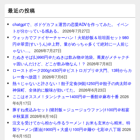
最近の投稿
chatgptで、ボドゲカフェ運営の恋愛ADVを作ってみた。 イベン
トが分かっている感ある。
2026年7月27日
ウォッカでファイヤーチャーハン！火焰炒飯＆坦坦面セット980
円＠翠雲(すいうん)＠上野。量がめっちゃ多くて絶対に一人前じ
ゃない…。
2026年7月27日
たぬきそば(L)990円＠たぬきは飲み物＠池袋。蕎麦がメチャクチ
ャ固いんだけど、どこが飲み物なん！？
2026年7月8日
ローストポーク200g1430円＠ビストロガブリ＠大門、13時からカ
レー食べ放題！
2026年7月6日
熱々じゃないと許さない！餃子定食(9個)1250円＠餃子の肉太郎＠
神保町、全体的に酸味が効いてた。
2026年6月23日
ここはオススメ！タンシチュー1400円＠一番館＠麻布十番
2026
年6月17日
豚すね煮込みセット(猪肘飯＝ジュージョウファン)1100円＠柏宴
＠秋葉原
2026年6月16日
注文を受けてから粉から作るラーメン！お米も玄米から精米。特
製ラーメン(醤油)1900円＋大盛り100円＠麺や 七彩＠八丁堀
2026
年6月15日