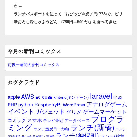
ゲ
次
次
→
稿:
ー
ランチパスポートを使って「おぴっぴ＠虎ノ門(P73)で、ピリ
の
シ
辛おろし冷しゃぶうどん「(780円→500円)」を食べてきた
投
ョ
稿:
ン
メ
今月の新刊コミックス
イ
ン
サ
前後一週間の新刊コミックス
イ
ド
バ
タグクラウド
ー
ウ
laravel
AWS
apple
ィ
linux
kintone(キントーン)
EC-CUBE
ジ
アナログゲーム
RaspberryPi
python
PHP
WordPress
ェ
イベント
ガジェット
ゲームマーケット
グルメ
ッ
プログラ
ト
スマホ
コミック
データベース
テレビ番組
エ
ミング
ランチ(新橋)
ランチ(五反田・大崎)
ランチ
リ
ランチ(神保町)
ア
ランチ(秋葉
(有楽町)
ランチ(浜松町・三田)