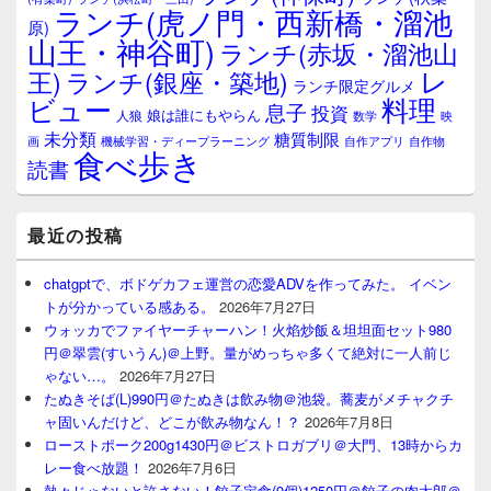
ランチ(虎ノ門・西新橋・溜池
原)
山王・神谷町)
ランチ(赤坂・溜池山
レ
王)
ランチ(銀座・築地)
ランチ限定グルメ
料理
ビュー
息子
投資
娘は誰にもやらん
人狼
数学
映
未分類
糖質制限
画
自作アプリ
自作物
機械学習・ディープラーニング
食べ歩き
読書
最近の投稿
chatgptで、ボドゲカフェ運営の恋愛ADVを作ってみた。 イベン
トが分かっている感ある。
2026年7月27日
ウォッカでファイヤーチャーハン！火焰炒飯＆坦坦面セット980
円＠翠雲(すいうん)＠上野。量がめっちゃ多くて絶対に一人前じ
ゃない…。
2026年7月27日
たぬきそば(L)990円＠たぬきは飲み物＠池袋。蕎麦がメチャクチ
ャ固いんだけど、どこが飲み物なん！？
2026年7月8日
ローストポーク200g1430円＠ビストロガブリ＠大門、13時からカ
レー食べ放題！
2026年7月6日
熱々じゃないと許さない！餃子定食(9個)1250円＠餃子の肉太郎＠