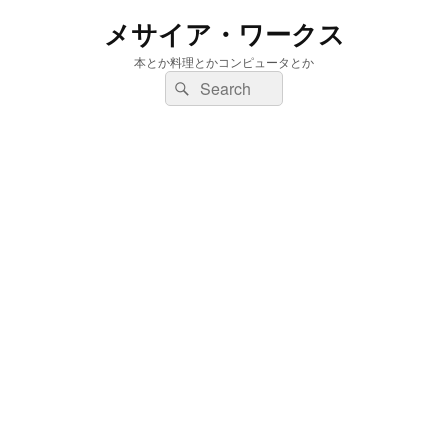
メサイア・ワークス
本とか料理とかコンピュータとか
検
検
索:
索