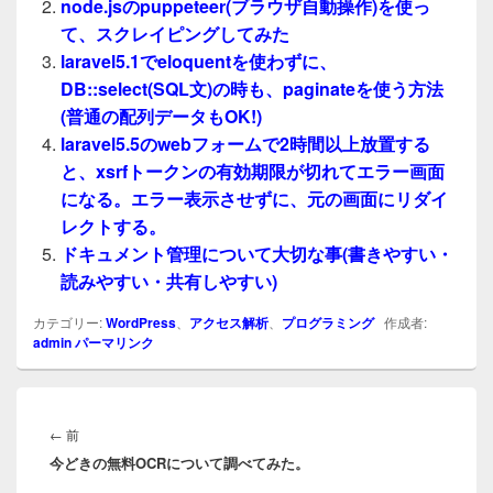
node.jsのpuppeteer(ブラウザ自動操作)を使っ
て、スクレイピングしてみた
laravel5.1でeloquentを使わずに、
DB::select(SQL文)の時も、paginateを使う方法
(普通の配列データもOK!)
laravel5.5のwebフォームで2時間以上放置する
と、xsrfトークンの有効期限が切れてエラー画面
になる。エラー表示させずに、元の画面にリダイ
レクトする。
ドキュメント管理について大切な事(書きやすい・
読みやすい・共有しやすい)
カテゴリー:
WordPress
、
アクセス解析
、
プログラミング
作成者:
admin
パーマリンク
投
稿
前
←
前
ナ
今どきの無料OCRについて調べてみた。
の
ビ
投