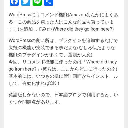
F
T
Li
共
a
wi
n
有
WordPressにリコメンド機能(Amazonなんかによくあ
c
tt
e
る「この商品を買った人はこんな商品も買っていま
e
er
す」)を追加してみた(Where did they go from here?)
b
WordPressの良い所は、プラグインを追加するだけで
o
大抵の機能が実装できる事だよな(むしろ似たような
o
機能のプラグインが多くて、選別が大変)
今回、リコメンド機能に使ったのは「Where did they
k
go from here?」(彼らは、ここからどこに行ったの？)
基本的には、いつもの様に管理画面からインストール
して、有効化すればOK！
英語版しかないので、日本語ブログで利用すると、い
くつか問題点があります。