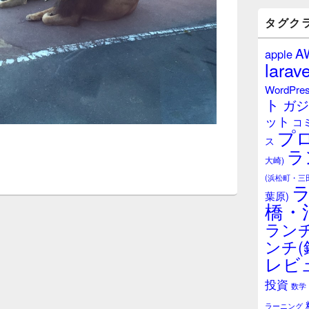
バ
ー
タグク
ウ
ィ
A
apple
ジ
larave
ェ
ッ
WordPre
ト
ト
ガジ
エ
ット
リ
コ
プ
ア
ス
ラ
大崎)
(浜松町・三
葉原)
橋・
ランチ
ンチ(
レビ
投資
数学
ラーニング