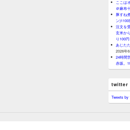
ここはオ
＠麻布
豚すね
ン)11
注文を
玄米から
り100
あじたた
2026年
24時
赤坂。1
twitter
Tweets by