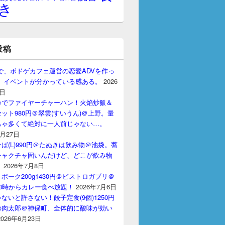
き
投稿
gptで、ボドゲカフェ運営の恋愛ADVを作っ
。 イベントが分かっている感ある。
2026
7日
カでファイヤーチャーハン！火焰炒飯＆
ット980円＠翠雲(すいうん)＠上野。量
ちゃ多くて絶対に一人前じゃない…。
7月27日
ば(L)990円＠たぬきは飲み物＠池袋。蕎
チャクチャ固いんだけど、どこが飲み物
？
2026年7月8日
ポーク200g1430円＠ビストロガブリ＠
3時からカレー食べ放題！
2026年7月6日
ないと許さない！餃子定食(9個)1250円
の肉太郎＠神保町、全体的に酸味が効い
2026年6月23日