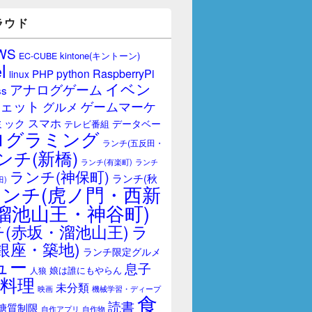
ラウド
WS
kintone(キントーン)
EC-CUBE
l
RaspberryPi
python
PHP
linux
イベン
アナログゲーム
ss
ェット
ゲームマーケ
グルメ
スマホ
ミック
データベー
テレビ番組
ログラミング
ランチ(五反田・
ンチ(新橋)
ランチ(有楽町)
ランチ
ランチ(神保町)
ランチ(秋
田)
ランチ(虎ノ門・西新
溜池山王・神谷町)
(赤坂・溜池山王)
ラ
銀座・築地)
ランチ限定グルメ
ュー
息子
娘は誰にもやらん
人狼
料理
未分類
映画
機械学習・ディープ
食
読書
糖質制限
自作アプリ
自作物