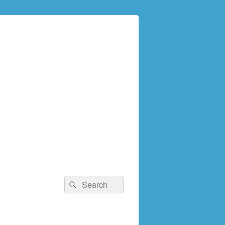
検
検
索:
索