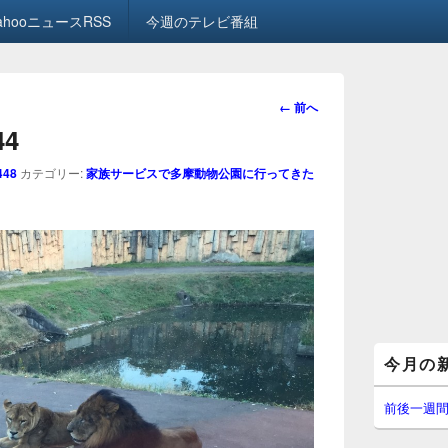
ahooニュースRSS
今週のテレビ番組
画
← 前へ
像
44
ナ
ビ
448
カテゴリー:
家族サービスで多摩動物公園に行ってきた
ゲ
ー
シ
ョ
ン
メ
今月の
イ
ン
サ
前後一週
イ
ド