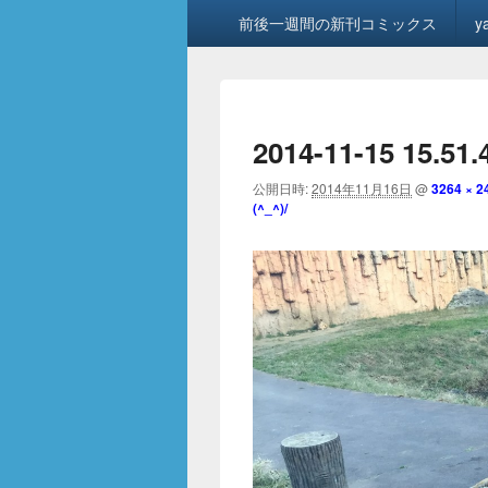
メ
前後一週間の新刊コミックス
y
イ
ン
メ
ニ
ュ
2014-11-15 15.51.
ー
公開日時:
2014年11月16日
@
3264 × 2
(^_^)/