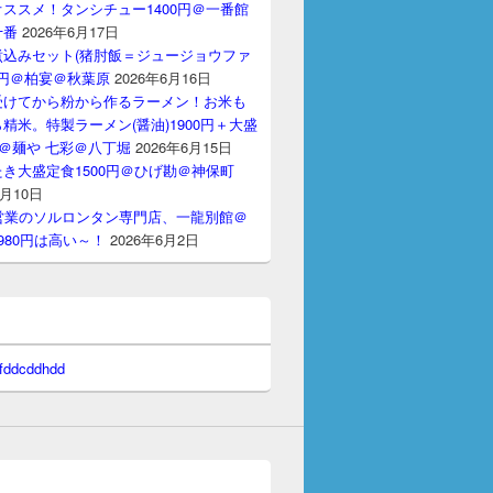
ススメ！タンシチュー1400円＠一番館
十番
2026年6月17日
煮込みセット(猪肘飯＝ジュージョウファ
00円＠柏宴＠秋葉原
2026年6月16日
受けてから粉から作るラーメン！お米も
精米。特製ラーメン(醤油)1900円＋大盛
円＠麺や 七彩＠八丁堀
2026年6月15日
き大盛定食1500円＠ひげ勘＠神保町
6月10日
間営業のソルロンタン専門店、一龍別館＠
980円は高い～！
2026年6月2日
 fddcddhdd