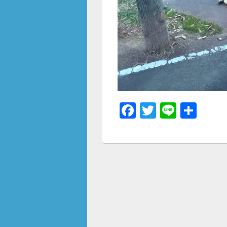
F
T
Li
共
a
wi
n
有
c
tt
e
e
er
b
o
o
k