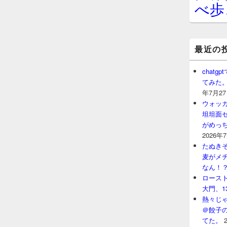
べ歩
最近の
chat
てみた
年7月2
ウォッ
坦坦面セ
がめっ
2026年
たぬきそ
麦がメ
なん！
ロースト
大門、1
熱々じゃ
＠餃子
てた。