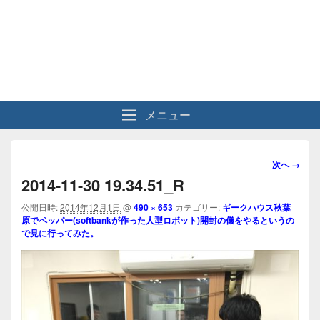
メニュー
画
次へ →
像
2014-11-30 19.34.51_R
ナ
ビ
公開日時:
2014年12月1日
@
490 × 653
カテゴリー:
ギークハウス秋葉
原でペッパー(softbankが作った人型ロボット)開封の儀をやるというの
ゲ
で見に行ってみた。
ー
シ
ョ
ン