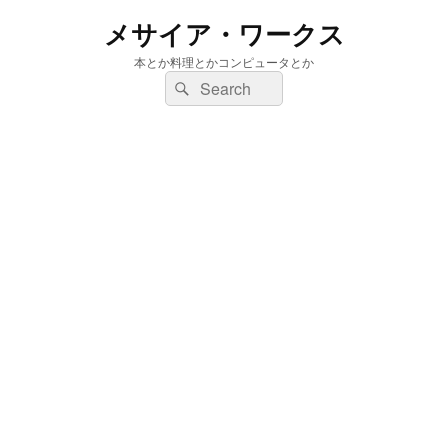
メサイア・ワークス
本とか料理とかコンピュータとか
検
検
索:
索