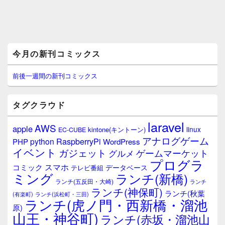
メ
今月の新刊コミックス
イ
ン
サ
前後一週間の新刊コミックス
イ
ド
バ
タグクラウド
ー
ウ
laravel
AWS
apple
ィ
linux
kintone(キントーン)
EC-CUBE
ジ
アナログゲーム
RaspberryPi
python
PHP
WordPress
ェ
イベント
ガジェット
ゲームマーケット
グルメ
ッ
プログラ
ト
スマホ
コミック
データベース
テレビ番組
エ
ミング
ランチ(新橋)
ランチ(五反田・大崎)
ランチ
リ
ランチ(神保町)
ア
ランチ(秋葉
(有楽町)
ランチ(浜松町・三田)
ランチ(虎ノ門・西新橋・溜池
原)
山王・神谷町)
ランチ(赤坂・溜池山