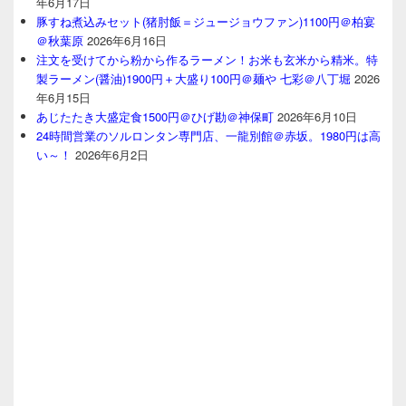
年6月17日
豚すね煮込みセット(猪肘飯＝ジュージョウファン)1100円＠柏宴
＠秋葉原
2026年6月16日
注文を受けてから粉から作るラーメン！お米も玄米から精米。特
製ラーメン(醤油)1900円＋大盛り100円＠麺や 七彩＠八丁堀
2026
年6月15日
あじたたき大盛定食1500円＠ひげ勘＠神保町
2026年6月10日
24時間営業のソルロンタン専門店、一龍別館＠赤坂。1980円は高
い～！
2026年6月2日