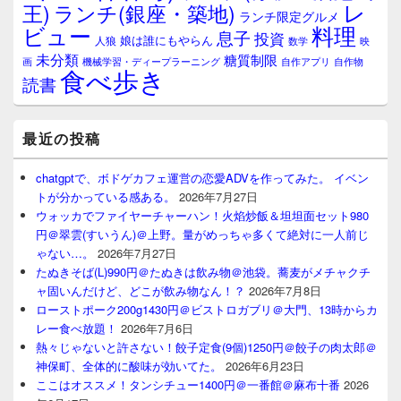
レ
王)
ランチ(銀座・築地)
ランチ限定グルメ
料理
ビュー
息子
投資
娘は誰にもやらん
人狼
数学
映
未分類
糖質制限
画
自作アプリ
自作物
機械学習・ディープラーニング
食べ歩き
読書
最近の投稿
chatgptで、ボドゲカフェ運営の恋愛ADVを作ってみた。 イベン
トが分かっている感ある。
2026年7月27日
ウォッカでファイヤーチャーハン！火焰炒飯＆坦坦面セット980
円＠翠雲(すいうん)＠上野。量がめっちゃ多くて絶対に一人前じ
ゃない…。
2026年7月27日
たぬきそば(L)990円＠たぬきは飲み物＠池袋。蕎麦がメチャクチ
ャ固いんだけど、どこが飲み物なん！？
2026年7月8日
ローストポーク200g1430円＠ビストロガブリ＠大門、13時からカ
レー食べ放題！
2026年7月6日
熱々じゃないと許さない！餃子定食(9個)1250円＠餃子の肉太郎＠
神保町、全体的に酸味が効いてた。
2026年6月23日
ここはオススメ！タンシチュー1400円＠一番館＠麻布十番
2026