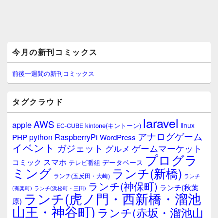
メ
今月の新刊コミックス
イ
ン
サ
前後一週間の新刊コミックス
イ
ド
バ
タグクラウド
ー
ウ
laravel
AWS
apple
ィ
linux
kintone(キントーン)
EC-CUBE
ジ
アナログゲーム
RaspberryPi
python
PHP
WordPress
ェ
イベント
ガジェット
ゲームマーケット
グルメ
ッ
プログラ
ト
スマホ
コミック
データベース
テレビ番組
エ
ミング
ランチ(新橋)
ランチ(五反田・大崎)
ランチ
リ
ランチ(神保町)
ア
ランチ(秋葉
(有楽町)
ランチ(浜松町・三田)
ランチ(虎ノ門・西新橋・溜池
原)
山王・神谷町)
ランチ(赤坂・溜池山