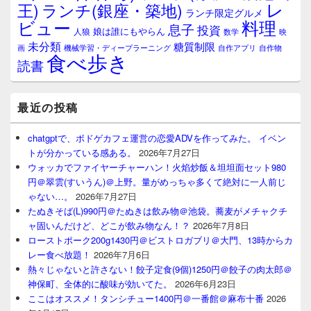
レ
王)
ランチ(銀座・築地)
ランチ限定グルメ
料理
ビュー
息子
投資
娘は誰にもやらん
人狼
数学
映
未分類
糖質制限
画
自作アプリ
自作物
機械学習・ディープラーニング
食べ歩き
読書
最近の投稿
chatgptで、ボドゲカフェ運営の恋愛ADVを作ってみた。 イベン
トが分かっている感ある。
2026年7月27日
ウォッカでファイヤーチャーハン！火焰炒飯＆坦坦面セット980
円＠翠雲(すいうん)＠上野。量がめっちゃ多くて絶対に一人前じ
ゃない…。
2026年7月27日
たぬきそば(L)990円＠たぬきは飲み物＠池袋。蕎麦がメチャクチ
ャ固いんだけど、どこが飲み物なん！？
2026年7月8日
ローストポーク200g1430円＠ビストロガブリ＠大門、13時からカ
レー食べ放題！
2026年7月6日
熱々じゃないと許さない！餃子定食(9個)1250円＠餃子の肉太郎＠
神保町、全体的に酸味が効いてた。
2026年6月23日
ここはオススメ！タンシチュー1400円＠一番館＠麻布十番
2026