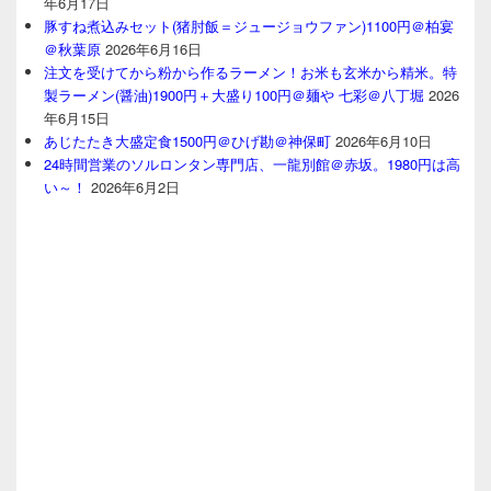
年6月17日
豚すね煮込みセット(猪肘飯＝ジュージョウファン)1100円＠柏宴
＠秋葉原
2026年6月16日
注文を受けてから粉から作るラーメン！お米も玄米から精米。特
製ラーメン(醤油)1900円＋大盛り100円＠麺や 七彩＠八丁堀
2026
年6月15日
あじたたき大盛定食1500円＠ひげ勘＠神保町
2026年6月10日
24時間営業のソルロンタン専門店、一龍別館＠赤坂。1980円は高
い～！
2026年6月2日