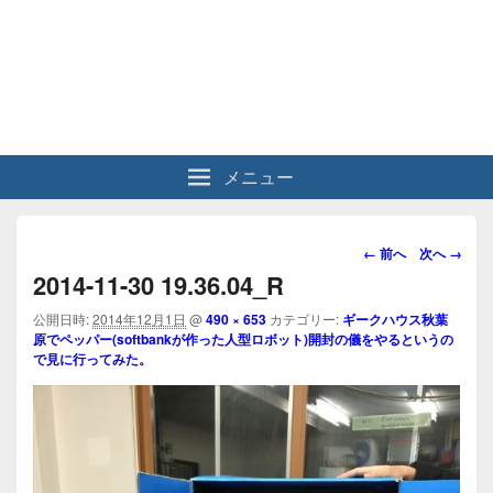
メニュー
画
← 前へ
次へ →
像
2014-11-30 19.36.04_R
ナ
ビ
公開日時:
2014年12月1日
@
490 × 653
カテゴリー:
ギークハウス秋葉
原でペッパー(softbankが作った人型ロボット)開封の儀をやるというの
ゲ
で見に行ってみた。
ー
シ
ョ
ン