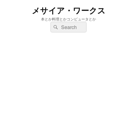
メサイア・ワークス
本とか料理とかコンピュータとか
検
検
索:
索