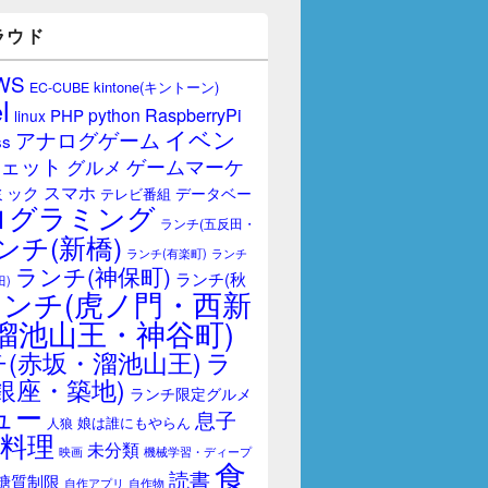
ラウド
WS
kintone(キントーン)
EC-CUBE
l
RaspberryPi
python
PHP
linux
イベン
アナログゲーム
ss
ェット
ゲームマーケ
グルメ
スマホ
ミック
データベー
テレビ番組
ログラミング
ランチ(五反田・
ンチ(新橋)
ランチ(有楽町)
ランチ
ランチ(神保町)
ランチ(秋
田)
ランチ(虎ノ門・西新
溜池山王・神谷町)
(赤坂・溜池山王)
ラ
銀座・築地)
ランチ限定グルメ
ュー
息子
娘は誰にもやらん
人狼
料理
未分類
映画
機械学習・ディープ
食
読書
糖質制限
自作アプリ
自作物