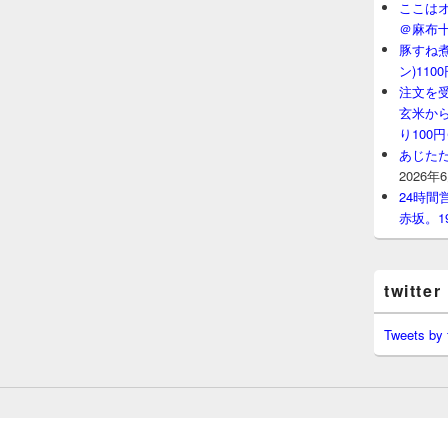
ここはオ
＠麻布
豚すね
ン)11
注文を
玄米から
り100
あじたた
2026年
24時
赤坂。1
twitter
Tweets by