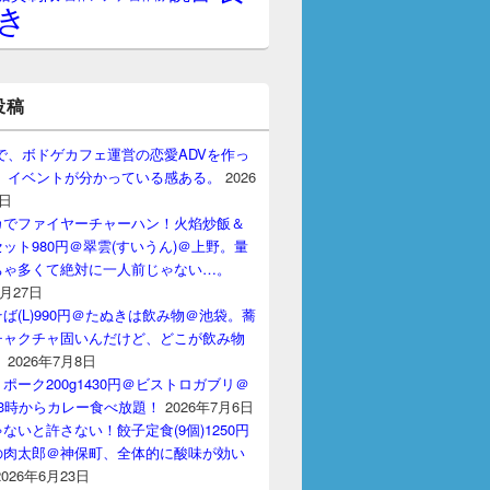
き
投稿
gptで、ボドゲカフェ運営の恋愛ADVを作っ
。 イベントが分かっている感ある。
2026
7日
カでファイヤーチャーハン！火焰炒飯＆
ット980円＠翠雲(すいうん)＠上野。量
ちゃ多くて絶対に一人前じゃない…。
7月27日
ば(L)990円＠たぬきは飲み物＠池袋。蕎
チャクチャ固いんだけど、どこが飲み物
？
2026年7月8日
ポーク200g1430円＠ビストロガブリ＠
3時からカレー食べ放題！
2026年7月6日
ないと許さない！餃子定食(9個)1250円
の肉太郎＠神保町、全体的に酸味が効い
2026年6月23日