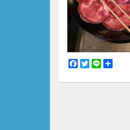
F
T
Li
共
a
wi
n
有
c
tt
e
e
er
b
o
o
k