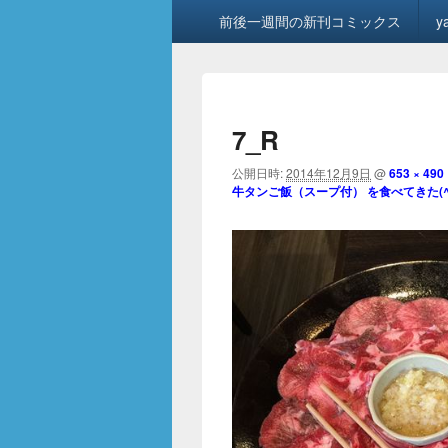
メ
前後一週間の新刊コミックス
y
イ
ン
メ
ニ
ュ
7_R
ー
公開日時:
2014年12月9日
@
653 × 490
牛タンご飯（スープ付） を食べてきた(^_