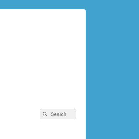
検
検
索:
索