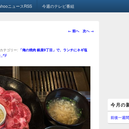
ahooニュースRSS
今週のテレビ番組
画
← 前へ
次へ →
像
ナ
ビ
カテゴリー:
「俺の焼肉 銀座9丁目」で、ランチにネギ塩
ゲ
^)/
ー
シ
ョ
ン
メ
今月の
イ
ン
サ
前後一週
イ
ド