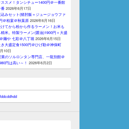
ススメ！タンシチュー1400円＠一番館
十番
2026年6月17日
煮込みセット(猪肘飯＝ジュージョウファ
00円＠柏宴＠秋葉原
2026年6月16日
受けてから粉から作るラーメン！お米も
精米。特製ラーメン(醤油)1900円＋大盛
円＠麺や 七彩＠八丁堀
2026年6月15日
き大盛定食1500円＠ひげ勘＠神保町
6月10日
間営業のソルロンタン専門店、一龍別館＠
980円は高い～！
2026年6月2日
 fddcddhdd