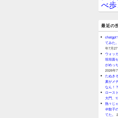
べ歩
最近の
chat
てみた
年7月2
ウォッ
坦坦面セ
がめっ
2026年
たぬきそ
麦がメ
なん！
ロースト
大門、1
熱々じゃ
＠餃子
てた。