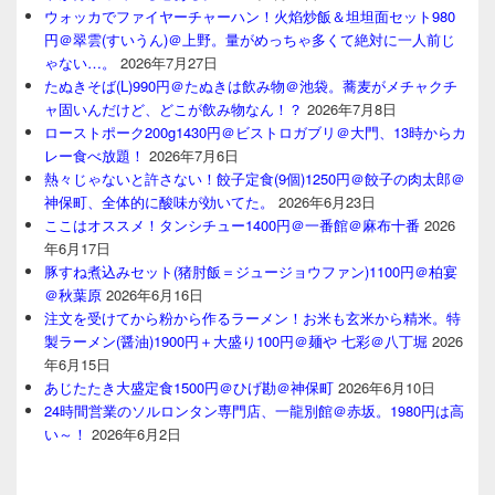
ウォッカでファイヤーチャーハン！火焰炒飯＆坦坦面セット980
円＠翠雲(すいうん)＠上野。量がめっちゃ多くて絶対に一人前じ
ゃない…。
2026年7月27日
たぬきそば(L)990円＠たぬきは飲み物＠池袋。蕎麦がメチャクチ
ャ固いんだけど、どこが飲み物なん！？
2026年7月8日
ローストポーク200g1430円＠ビストロガブリ＠大門、13時からカ
レー食べ放題！
2026年7月6日
熱々じゃないと許さない！餃子定食(9個)1250円＠餃子の肉太郎＠
神保町、全体的に酸味が効いてた。
2026年6月23日
ここはオススメ！タンシチュー1400円＠一番館＠麻布十番
2026
年6月17日
豚すね煮込みセット(猪肘飯＝ジュージョウファン)1100円＠柏宴
＠秋葉原
2026年6月16日
注文を受けてから粉から作るラーメン！お米も玄米から精米。特
製ラーメン(醤油)1900円＋大盛り100円＠麺や 七彩＠八丁堀
2026
年6月15日
あじたたき大盛定食1500円＠ひげ勘＠神保町
2026年6月10日
24時間営業のソルロンタン専門店、一龍別館＠赤坂。1980円は高
い～！
2026年6月2日