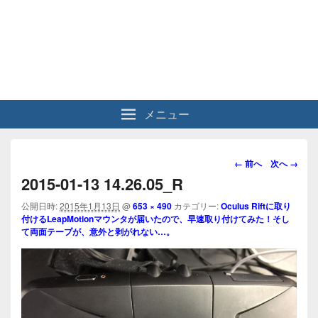
メニュー
画
← 前へ
次へ →
像
2015-01-13 14.26.05_R
ナ
ビ
公開日時:
2015年1月13日
@
653 × 490
カテゴリー:
Oculus Riftに取り
付けるLeapMotionマウンタが届いたので、早速取り付けてみた！そし
ゲ
て両面テープが、意外と剥がれない…。
ー
シ
ョ
ン