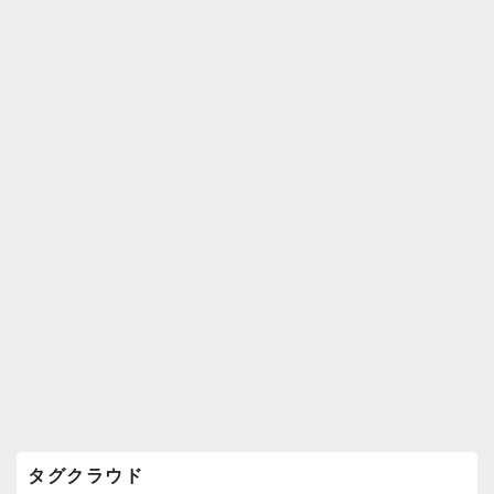
k
ウ
ィ
ジ
ェ
ッ
ト
エ
リ
ア
タグクラウド