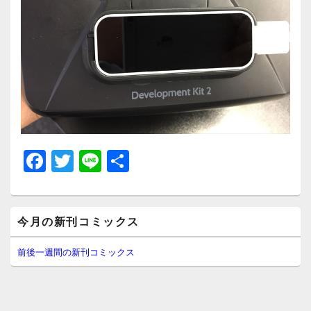
F
T
Li
共
a
wi
n
有
c
tt
e
メ
e
er
今月の新刊コミックス
イ
ン
b
サ
前後一週間の新刊コミックス
イ
o
ド
o
バ
ー