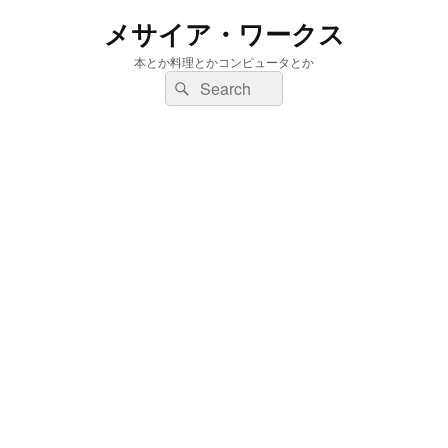
メサイア・ワークス
本とか料理とかコンピュータとか
検
検
索:
索