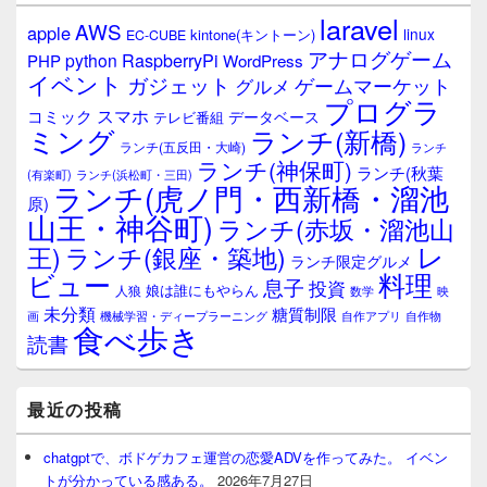
laravel
AWS
apple
linux
kintone(キントーン)
EC-CUBE
アナログゲーム
RaspberryPi
python
PHP
WordPress
イベント
ガジェット
ゲームマーケット
グルメ
プログラ
スマホ
コミック
データベース
テレビ番組
ミング
ランチ(新橋)
ランチ(五反田・大崎)
ランチ
ランチ(神保町)
ランチ(秋葉
(有楽町)
ランチ(浜松町・三田)
ランチ(虎ノ門・西新橋・溜池
原)
山王・神谷町)
ランチ(赤坂・溜池山
レ
王)
ランチ(銀座・築地)
ランチ限定グルメ
料理
ビュー
息子
投資
娘は誰にもやらん
人狼
数学
映
未分類
糖質制限
画
自作アプリ
自作物
機械学習・ディープラーニング
食べ歩き
読書
最近の投稿
chatgptで、ボドゲカフェ運営の恋愛ADVを作ってみた。 イベン
トが分かっている感ある。
2026年7月27日