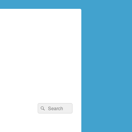
検
検
索:
索