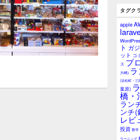
バ
ー
タグク
ウ
ィ
A
apple
ジ
larave
ェ
ッ
WordPre
ト
ト
ガジ
エ
ット
リ
コ
プ
ア
ス
ラ
大崎)
(浜松町・三
葉原)
橋・
ランチ
ンチ(
レビ
投資
数学
ラーニング