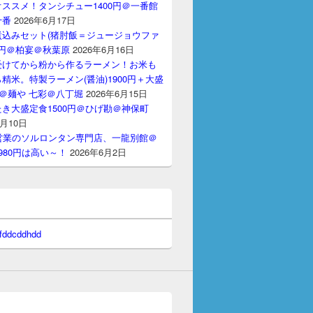
ススメ！タンシチュー1400円＠一番館
十番
2026年6月17日
煮込みセット(猪肘飯＝ジュージョウファ
00円＠柏宴＠秋葉原
2026年6月16日
受けてから粉から作るラーメン！お米も
精米。特製ラーメン(醤油)1900円＋大盛
円＠麺や 七彩＠八丁堀
2026年6月15日
き大盛定食1500円＠ひげ勘＠神保町
6月10日
間営業のソルロンタン専門店、一龍別館＠
980円は高い～！
2026年6月2日
 fddcddhdd