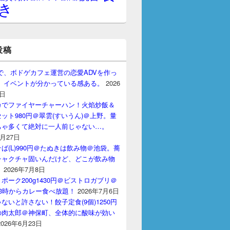
き
投稿
gptで、ボドゲカフェ運営の恋愛ADVを作っ
。 イベントが分かっている感ある。
2026
7日
カでファイヤーチャーハン！火焰炒飯＆
ット980円＠翠雲(すいうん)＠上野。量
ちゃ多くて絶対に一人前じゃない…。
7月27日
ば(L)990円＠たぬきは飲み物＠池袋。蕎
チャクチャ固いんだけど、どこが飲み物
？
2026年7月8日
ポーク200g1430円＠ビストロガブリ＠
3時からカレー食べ放題！
2026年7月6日
ないと許さない！餃子定食(9個)1250円
の肉太郎＠神保町、全体的に酸味が効い
2026年6月23日