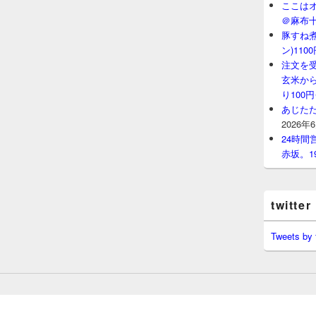
ここはオ
＠麻布
豚すね
ン)11
注文を
玄米から
り100
あじたた
2026年
24時
赤坂。1
twitter
Tweets by