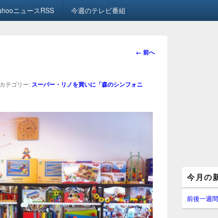
ahooニュースRSS
今週のテレビ番組
画
← 前へ
像
ナ
ビ
カテゴリー:
スーパー・リノを買いに「森のシンフォニ
ゲ
ー
シ
ョ
ン
メ
今月の
イ
ン
サ
前後一週
イ
ド