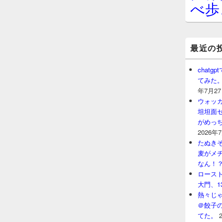
べ歩
最近の
chat
てみた
年7月2
ウォッ
坦坦面セ
がめっ
2026年
たぬきそ
麦がメ
なん！
ロースト
大門、1
熱々じゃ
＠餃子
てた。