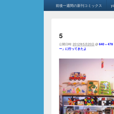
メ
前後一週間の新刊コミックス
y
イ
ン
メ
ニ
ュ
5
ー
公開日時:
2012年5月20日
@
640 × 478
ー」に行ってきたよ