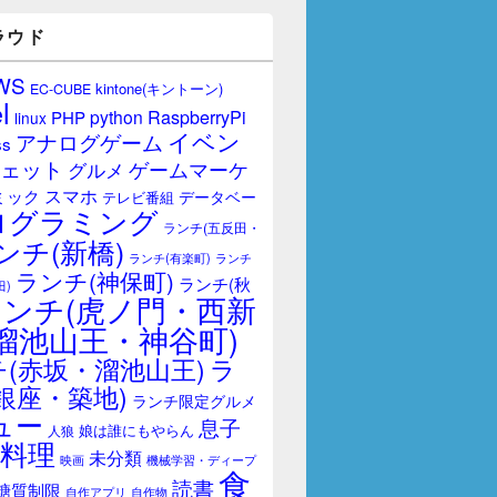
ラウド
WS
kintone(キントーン)
EC-CUBE
l
RaspberryPi
python
PHP
linux
イベン
アナログゲーム
ss
ェット
ゲームマーケ
グルメ
スマホ
ミック
データベー
テレビ番組
ログラミング
ランチ(五反田・
ンチ(新橋)
ランチ(有楽町)
ランチ
ランチ(神保町)
ランチ(秋
田)
ランチ(虎ノ門・西新
溜池山王・神谷町)
(赤坂・溜池山王)
ラ
銀座・築地)
ランチ限定グルメ
ュー
息子
娘は誰にもやらん
人狼
料理
未分類
映画
機械学習・ディープ
食
読書
糖質制限
自作アプリ
自作物