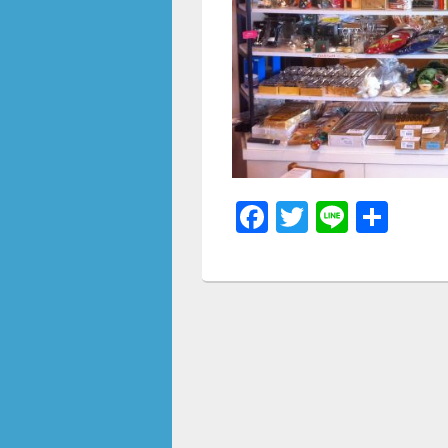
F
T
Li
共
a
wi
n
有
c
tt
e
e
er
b
o
o
k