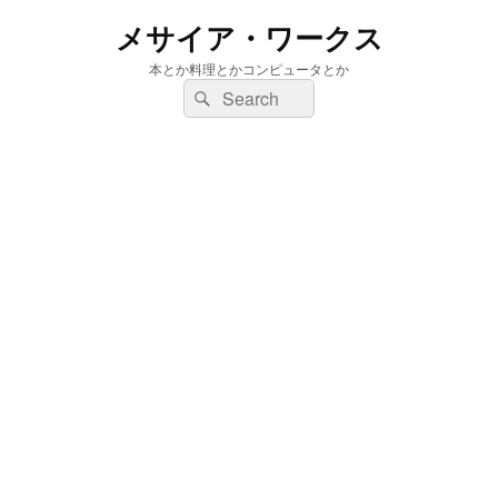
メサイア・ワークス
本とか料理とかコンピュータとか
検
検
索:
索