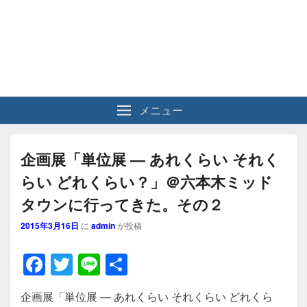
メニュー
企画展「単位展 — あれくらい それく
らい どれくらい？」＠六本木ミッド
タウンに行ってきた。その２
2015年3月16日
に
admin
が投稿
F
T
Li
共
a
wi
n
有
企画展「単位展 — あれくらい それくらい どれくら