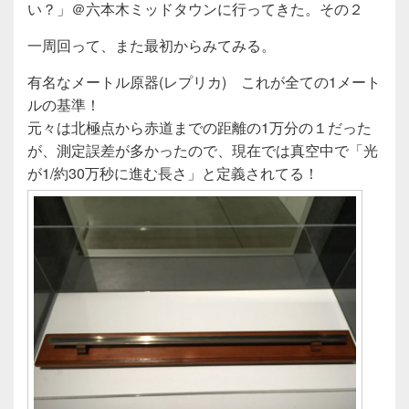
c
tt
e
い？」＠六本木ミッドタウンに行ってきた。その２
e
er
一周回って、また最初からみてみる。
b
o
有名なメートル原器(レプリカ) これが全ての1メート
ルの基準！
o
元々は北極点から赤道までの距離の1万分の１だった
k
が、測定誤差が多かったので、現在では真空中で「光
が1/約30万秒に進む長さ」と定義されてる！