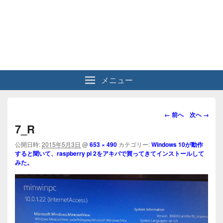
メニュー
画
← 前へ
次へ →
像
7_R
ナ
ビ
公開日時:
2015年5月3日
@
653 × 490
カテゴリー:
Windows 10が動作
すると聞いて、raspberry pi 2をアキバで買ってきてインストールして
ゲ
みた。
ー
シ
ョ
ン