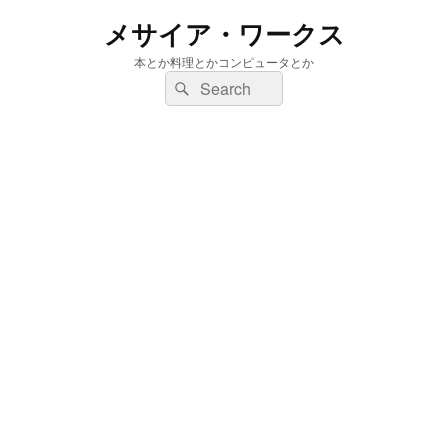
メサイア・ワークス
本とか料理とかコンピュータとか
検
検
索:
索