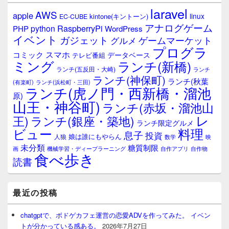
laravel
AWS
apple
linux
kintone(キントーン)
EC-CUBE
アナログゲーム
RaspberryPi
python
PHP
WordPress
イベント
ガジェット
ゲームマーケット
グルメ
プログラ
スマホ
コミック
データベース
テレビ番組
ミング
ランチ(新橋)
ランチ(五反田・大崎)
ランチ
ランチ(神保町)
ランチ(秋葉
(有楽町)
ランチ(浜松町・三田)
ランチ(虎ノ門・西新橋・溜池
原)
山王・神谷町)
ランチ(赤坂・溜池山
レ
王)
ランチ(銀座・築地)
ランチ限定グルメ
料理
ビュー
息子
投資
娘は誰にもやらん
人狼
数学
映
未分類
糖質制限
画
自作アプリ
自作物
機械学習・ディープラーニング
食べ歩き
読書
最近の投稿
chatgptで、ボドゲカフェ運営の恋愛ADVを作ってみた。 イベン
トが分かっている感ある。
2026年7月27日