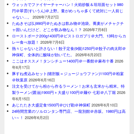
ウォッカでファイヤーチャーハン！火焰炒飯＆坦坦面セット980
円＠翠雲(すいうん)＠上野。量がめっちゃ多くて絶対に一人前じ
ゃない…。
2026年7月27日
たぬきそば(L)990円＠たぬきは飲み物＠池袋。蕎麦がメチャクチ
ャ固いんだけど、どこが飲み物なん！？
2026年7月8日
ローストポーク200g1430円＠ビストロガブリ＠大門、13時からカ
レー食べ放題！
2026年7月6日
熱々じゃないと許さない！餃子定食(9個)1250円＠餃子の肉太郎＠
神保町、全体的に酸味が効いてた。
2026年6月23日
ここはオススメ！タンシチュー1400円＠一番館＠麻布十番
2026
年6月17日
豚すね煮込みセット(猪肘飯＝ジュージョウファン)1100円＠柏宴
＠秋葉原
2026年6月16日
注文を受けてから粉から作るラーメン！お米も玄米から精米。特
製ラーメン(醤油)1900円＋大盛り100円＠麺や 七彩＠八丁堀
2026
年6月15日
あじたたき大盛定食1500円＠ひげ勘＠神保町
2026年6月10日
24時間営業のソルロンタン専門店、一龍別館＠赤坂。1980円は高
い～！
2026年6月2日