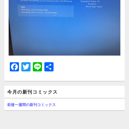
F
T
Li
共
a
wi
n
有
c
tt
e
メ
e
er
今月の新刊コミックス
イ
ン
b
サ
前後一週間の新刊コミックス
イ
o
ド
o
バ
ー