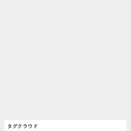
k
ウ
ィ
ジ
ェ
ッ
ト
エ
リ
ア
タグクラウド