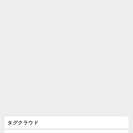
ィ
ジ
ェ
ッ
ト
エ
リ
ア
タグクラウド