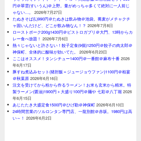
円＠翠雲(すいうん)＠上野。量がめっちゃ多くて絶対に一人前じ
ゃない…。
2026年7月27日
たぬきそば(L)990円＠たぬきは飲み物＠池袋。蕎麦がメチャクチ
ャ固いんだけど、どこが飲み物なん！？
2026年7月8日
ローストポーク200g1430円＠ビストロガブリ＠大門、13時からカ
レー食べ放題！
2026年7月6日
熱々じゃないと許さない！餃子定食(9個)1250円＠餃子の肉太郎＠
神保町、全体的に酸味が効いてた。
2026年6月23日
ここはオススメ！タンシチュー1400円＠一番館＠麻布十番
2026
年6月17日
豚すね煮込みセット(猪肘飯＝ジュージョウファン)1100円＠柏宴
＠秋葉原
2026年6月16日
注文を受けてから粉から作るラーメン！お米も玄米から精米。特
製ラーメン(醤油)1900円＋大盛り100円＠麺や 七彩＠八丁堀
2026
年6月15日
あじたたき大盛定食1500円＠ひげ勘＠神保町
2026年6月10日
24時間営業のソルロンタン専門店、一龍別館＠赤坂。1980円は高
い～！
2026年6月2日