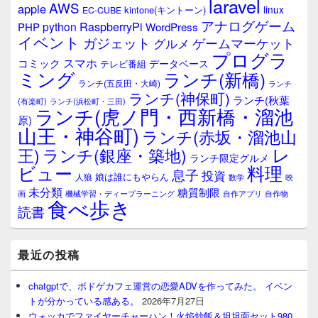
laravel
AWS
apple
linux
kintone(キントーン)
EC-CUBE
アナログゲーム
RaspberryPi
python
PHP
WordPress
イベント
ガジェット
ゲームマーケット
グルメ
プログラ
スマホ
コミック
データベース
テレビ番組
ミング
ランチ(新橋)
ランチ(五反田・大崎)
ランチ
ランチ(神保町)
ランチ(秋葉
(有楽町)
ランチ(浜松町・三田)
ランチ(虎ノ門・西新橋・溜池
原)
山王・神谷町)
ランチ(赤坂・溜池山
レ
王)
ランチ(銀座・築地)
ランチ限定グルメ
料理
ビュー
息子
投資
娘は誰にもやらん
人狼
数学
映
未分類
糖質制限
画
自作アプリ
自作物
機械学習・ディープラーニング
食べ歩き
読書
最近の投稿
chatgptで、ボドゲカフェ運営の恋愛ADVを作ってみた。 イベン
トが分かっている感ある。
2026年7月27日
ウォッカでファイヤーチャーハン！火焰炒飯＆坦坦面セット980