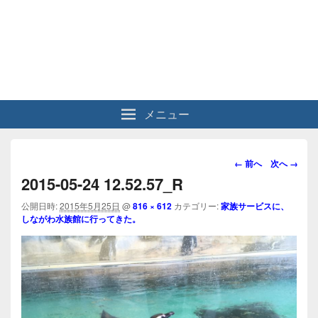
メニュー
画
← 前へ
次へ →
像
2015-05-24 12.52.57_R
ナ
ビ
公開日時:
2015年5月25日
@
816 × 612
カテゴリー:
家族サービスに、
しながわ水族館に行ってきた。
ゲ
ー
シ
ョ
ン