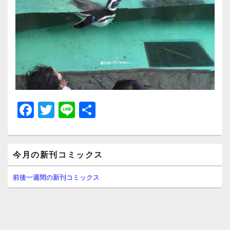
F
T
Li
共
a
wi
n
有
c
tt
e
メ
e
er
今月の新刊コミックス
イ
ン
b
サ
前後一週間の新刊コミックス
イ
o
ド
o
バ
ー
k
ウ