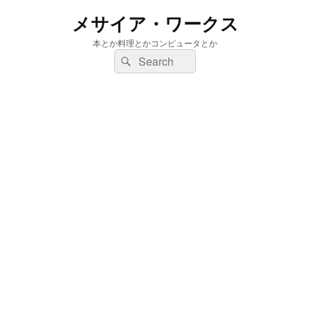
メサイア・ワークス
本とか料理とかコンピュータとか
検
検
索:
索