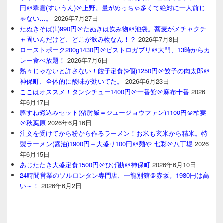
円＠翠雲(すいうん)＠上野。量がめっちゃ多くて絶対に一人前じ
ゃない…。
2026年7月27日
たぬきそば(L)990円＠たぬきは飲み物＠池袋。蕎麦がメチャクチ
ャ固いんだけど、どこが飲み物なん！？
2026年7月8日
ローストポーク200g1430円＠ビストロガブリ＠大門、13時からカ
レー食べ放題！
2026年7月6日
熱々じゃないと許さない！餃子定食(9個)1250円＠餃子の肉太郎＠
神保町、全体的に酸味が効いてた。
2026年6月23日
ここはオススメ！タンシチュー1400円＠一番館＠麻布十番
2026
年6月17日
豚すね煮込みセット(猪肘飯＝ジュージョウファン)1100円＠柏宴
＠秋葉原
2026年6月16日
注文を受けてから粉から作るラーメン！お米も玄米から精米。特
製ラーメン(醤油)1900円＋大盛り100円＠麺や 七彩＠八丁堀
2026
年6月15日
あじたたき大盛定食1500円＠ひげ勘＠神保町
2026年6月10日
24時間営業のソルロンタン専門店、一龍別館＠赤坂。1980円は高
い～！
2026年6月2日