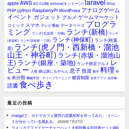
laravel
AWS
apple
linux
kintone(キントーン)
EC-CUBE
アナログゲーム
RaspberryPi
python
PHP
WordPress
イベント
ガジェット
ゲームマーケット
グルメ
プログラ
スマホ
コミック
データベース
テレビ番組
ミング
ランチ(新橋)
ランチ(五反田・大崎)
ランチ
ランチ(神保町)
ランチ(秋葉
(有楽町)
ランチ(浜松町・三田)
ランチ(虎ノ門・西新橋・溜池
原)
山王・神谷町)
ランチ(赤坂・溜池山
レ
王)
ランチ(銀座・築地)
ランチ限定グルメ
料理
ビュー
息子
投資
娘は誰にもやらん
人狼
数学
映
未分類
糖質制限
画
自作アプリ
自作物
機械学習・ディープラーニング
食べ歩き
読書
最近の投稿
chatgptで、ボドゲカフェ運営の恋愛ADVを作ってみた。 イベン
トが分かっている感ある。
2026年7月27日
ウォッカでファイヤーチャーハン！火焰炒飯＆坦坦面セット980