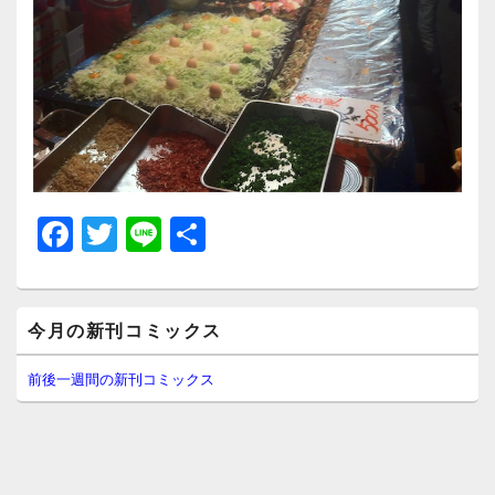
F
T
Li
共
a
wi
n
有
c
tt
e
メ
e
er
今月の新刊コミックス
イ
ン
b
サ
前後一週間の新刊コミックス
イ
o
ド
o
バ
ー
k
ウ
ィ