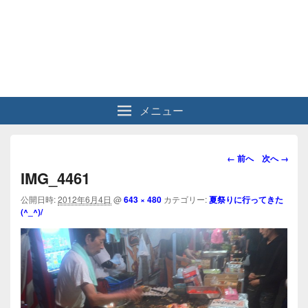
メニュー
画
← 前へ
次へ →
像
IMG_4461
ナ
ビ
公開日時:
2012年6月4日
@
643 × 480
カテゴリー:
夏祭りに行ってきた
(^_^)/
ゲ
ー
シ
ョ
ン