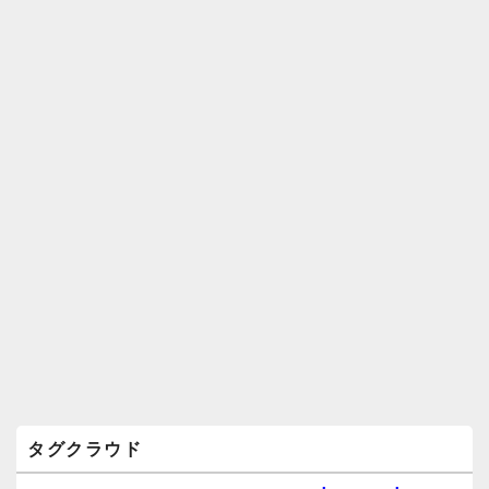
ジ
ェ
ッ
ト
エ
リ
ア
タグクラウド