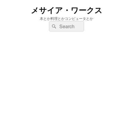
メサイア・ワークス
本とか料理とかコンピュータとか
検
検
索:
索