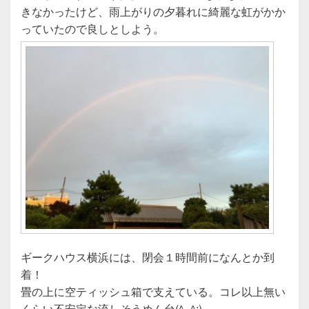
e
er
きなかったけど、雨上がりの夕暮れに綺麗な虹がかか
b
っていたので良しとしよう。
o
o
k
ギークハウス横浜には、閉会１時間前になんとか到
着！
畳の上に空ティッシュ箱で支えている。コレ以上無い
くらい不安定な流しそうめん台(^_^;)