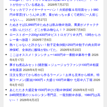
トが分かっている感ある。
2026年7月27日
ウォッカでファイヤーチャーハン！火焰炒飯＆坦坦面セット980
円＠翠雲(すいうん)＠上野。量がめっちゃ多くて絶対に一人前じ
ゃない…。
2026年7月27日
たぬきそば(L)990円＠たぬきは飲み物＠池袋。蕎麦がメチャクチ
ャ固いんだけど、どこが飲み物なん！？
2026年7月8日
ローストポーク200g1430円＠ビストロガブリ＠大門、13時からカ
レー食べ放題！
2026年7月6日
熱々じゃないと許さない！餃子定食(9個)1250円＠餃子の肉太郎＠
神保町、全体的に酸味が効いてた。
2026年6月23日
ここはオススメ！タンシチュー1400円＠一番館＠麻布十番
2026
年6月17日
豚すね煮込みセット(猪肘飯＝ジュージョウファン)1100円＠柏宴
＠秋葉原
2026年6月16日
注文を受けてから粉から作るラーメン！お米も玄米から精米。特
製ラーメン(醤油)1900円＋大盛り100円＠麺や 七彩＠八丁堀
2026
年6月15日
あじたたき大盛定食1500円＠ひげ勘＠神保町
2026年6月10日
24時間営業のソルロンタン専門店、一龍別館＠赤坂。1980円は高
い～！
2026年6月2日