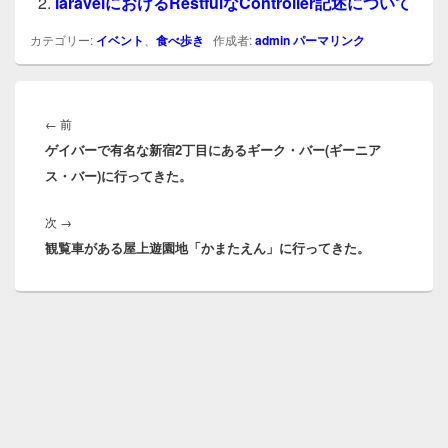
laravelにおけるRestfulなController記述について
カテゴリー:
イベント
、
食べ歩き
作成者:
admin
パーマリンク
投
稿
前
←
前
ナ
ゲイバーで有名な新宿2丁目にあるギーク・バー(ギーニア
の
ビ
ス・バー)に行ってきた。
投
ゲ
稿:
ー
次
次
→
シ
観覧車がある屋上遊園地「かまたえん」に行ってきた。
の
ョ
投
ン
稿: