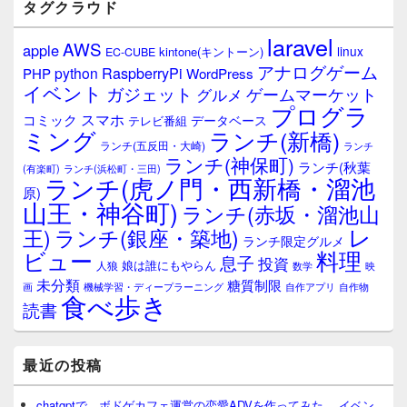
バ
タグクラウド
ー
ウ
laravel
AWS
apple
ィ
linux
kintone(キントーン)
EC-CUBE
ジ
アナログゲーム
RaspberryPi
python
PHP
WordPress
ェ
イベント
ガジェット
ゲームマーケット
グルメ
ッ
プログラ
ト
スマホ
コミック
データベース
テレビ番組
エ
ミング
ランチ(新橋)
ランチ(五反田・大崎)
ランチ
リ
ランチ(神保町)
ア
ランチ(秋葉
(有楽町)
ランチ(浜松町・三田)
ランチ(虎ノ門・西新橋・溜池
原)
山王・神谷町)
ランチ(赤坂・溜池山
レ
王)
ランチ(銀座・築地)
ランチ限定グルメ
料理
ビュー
息子
投資
娘は誰にもやらん
人狼
数学
映
未分類
糖質制限
画
自作アプリ
自作物
機械学習・ディープラーニング
食べ歩き
読書
最近の投稿
chatgptで、ボドゲカフェ運営の恋愛ADVを作ってみた。 イベン