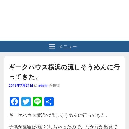
メニュー
ギークハウス横浜の流しそうめんに行
ってきた。
2015年7月21日
に
admin
が投稿
F
T
Li
共
a
wi
n
有
ギークハウス横浜の流しそうめんに行ってきた。
c
tt
e
子供が昼寝(夕寝？)しちゃったので、なかなか出発で