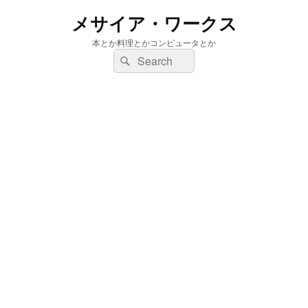
メサイア・ワークス
本とか料理とかコンピュータとか
検
検
索:
索