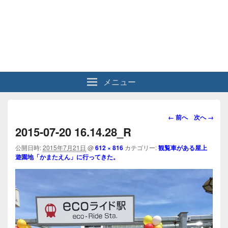
メニュー
画
← 前へ
次へ →
像
2015-07-20 16.14.28_R
ナ
ビ
公開日時:
2015年7月21日
@
612 × 816
カテゴリー:
観覧車がある屋上
遊園地「かまたえん」に行ってきた。
ゲ
ー
シ
ョ
ン