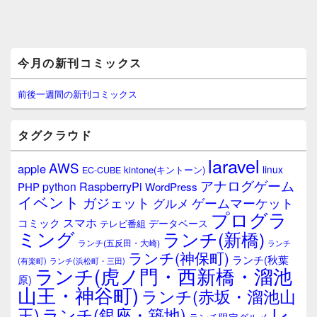
メ
今月の新刊コミックス
イ
ン
サ
前後一週間の新刊コミックス
イ
ド
バ
タグクラウド
ー
ウ
laravel
AWS
apple
ィ
linux
kintone(キントーン)
EC-CUBE
ジ
アナログゲーム
RaspberryPi
python
PHP
WordPress
ェ
イベント
ガジェット
ゲームマーケット
グルメ
ッ
プログラ
ト
スマホ
コミック
データベース
テレビ番組
エ
ミング
ランチ(新橋)
ランチ(五反田・大崎)
ランチ
リ
ランチ(神保町)
ア
ランチ(秋葉
(有楽町)
ランチ(浜松町・三田)
ランチ(虎ノ門・西新橋・溜池
原)
山王・神谷町)
ランチ(赤坂・溜池山
レ
王)
ランチ(銀座・築地)