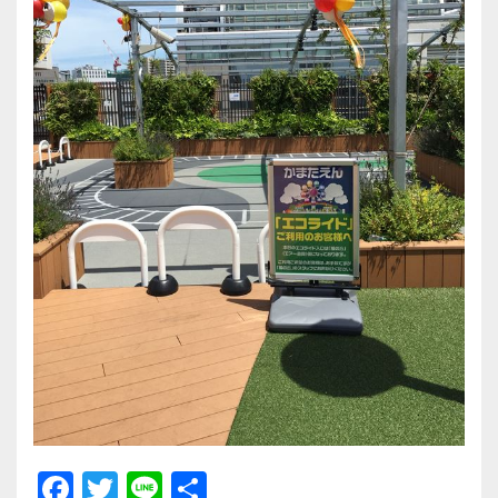
F
T
Li
共