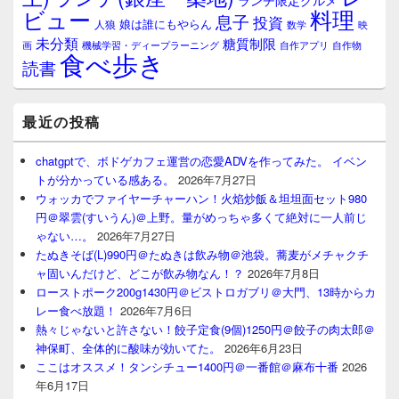
ランチ限定グルメ
料理
ビュー
息子
投資
娘は誰にもやらん
人狼
数学
映
未分類
糖質制限
画
自作アプリ
自作物
機械学習・ディープラーニング
食べ歩き
読書
最近の投稿
chatgptで、ボドゲカフェ運営の恋愛ADVを作ってみた。 イベン
トが分かっている感ある。
2026年7月27日
ウォッカでファイヤーチャーハン！火焰炒飯＆坦坦面セット980
円＠翠雲(すいうん)＠上野。量がめっちゃ多くて絶対に一人前じ
ゃない…。
2026年7月27日
たぬきそば(L)990円＠たぬきは飲み物＠池袋。蕎麦がメチャクチ
ャ固いんだけど、どこが飲み物なん！？
2026年7月8日
ローストポーク200g1430円＠ビストロガブリ＠大門、13時からカ
レー食べ放題！
2026年7月6日
熱々じゃないと許さない！餃子定食(9個)1250円＠餃子の肉太郎＠
神保町、全体的に酸味が効いてた。
2026年6月23日
ここはオススメ！タンシチュー1400円＠一番館＠麻布十番
2026
年6月17日