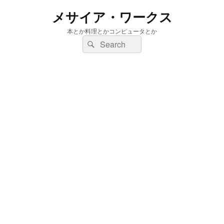
メサイア・ワークス
本とか料理とかコンピュータとか
検
検
索:
索