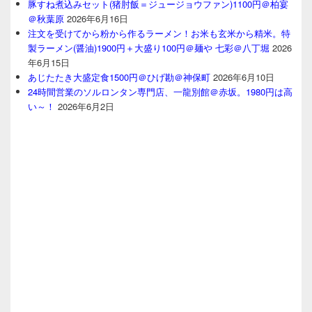
豚すね煮込みセット(猪肘飯＝ジュージョウファン)1100円＠柏宴
＠秋葉原
2026年6月16日
注文を受けてから粉から作るラーメン！お米も玄米から精米。特
製ラーメン(醤油)1900円＋大盛り100円＠麺や 七彩＠八丁堀
2026
年6月15日
あじたたき大盛定食1500円＠ひげ勘＠神保町
2026年6月10日
24時間営業のソルロンタン専門店、一龍別館＠赤坂。1980円は高
い～！
2026年6月2日