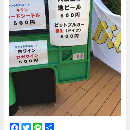
F
T
Li
共