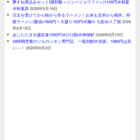
豚すね煮込みセット(猪肘飯＝ジュージョウファン)1100円＠柏宴
＠秋葉原
2026年6月16日
注文を受けてから粉から作るラーメン！お米も玄米から精米。特
製ラーメン(醤油)1900円＋大盛り100円＠麺や 七彩＠八丁堀
2026
年6月15日
あじたたき大盛定食1500円＠ひげ勘＠神保町
2026年6月10日
24時間営業のソルロンタン専門店、一龍別館＠赤坂。1980円は高
い～！
2026年6月2日