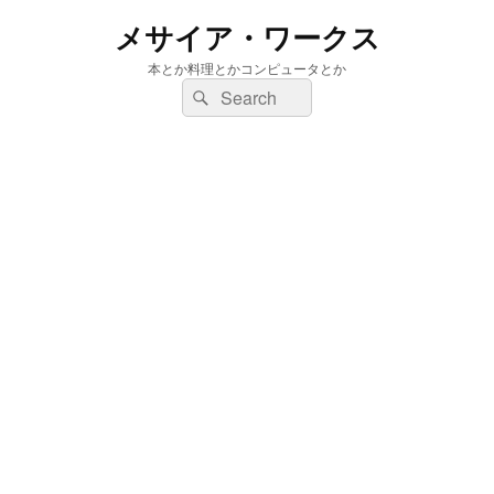
メサイア・ワークス
本とか料理とかコンピュータとか
検
検
索:
索