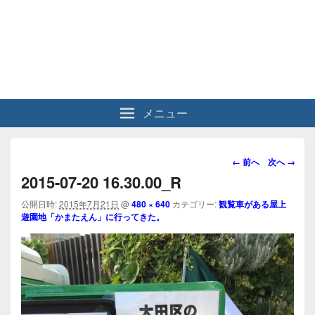
メニュー
画
← 前へ
次へ →
像
2015-07-20 16.30.00_R
ナ
ビ
公開日時:
2015年7月21日
@
480 × 640
カテゴリー:
観覧車がある屋上
遊園地「かまたえん」に行ってきた。
ゲ
ー
シ
ョ
ン