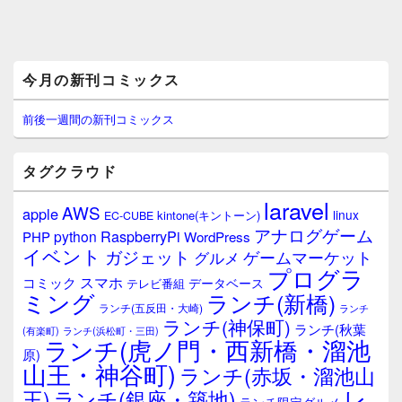
メ
今月の新刊コミックス
イ
ン
サ
前後一週間の新刊コミックス
イ
ド
バ
タグクラウド
ー
ウ
laravel
AWS
apple
ィ
linux
kintone(キントーン)
EC-CUBE
ジ
アナログゲーム
RaspberryPi
python
PHP
WordPress
ェ
イベント
ガジェット
ゲームマーケット
グルメ
ッ
プログラ
ト
スマホ
コミック
データベース
テレビ番組
エ
ミング
ランチ(新橋)
ランチ(五反田・大崎)
ランチ
リ
ランチ(神保町)
ア
ランチ(秋葉
(有楽町)
ランチ(浜松町・三田)
ランチ(虎ノ門・西新橋・溜池
原)
山王・神谷町)
ランチ(赤坂・溜池山
レ
王)
ランチ(銀座・築地)