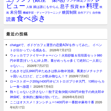
ランチ限定グルメ
料理
ビュー
息子
投資
娘は誰にもやらん
人狼
数学
映
未分類
糖質制限
画
自作アプリ
自作物
機械学習・ディープラーニング
食べ歩き
読書
最近の投稿
chatgptで、ボドゲカフェ運営の恋愛ADVを作ってみた。 イベン
トが分かっている感ある。
2026年7月27日
ウォッカでファイヤーチャーハン！火焰炒飯＆坦坦面セット980
円＠翠雲(すいうん)＠上野。量がめっちゃ多くて絶対に一人前じ
ゃない…。
2026年7月27日
たぬきそば(L)990円＠たぬきは飲み物＠池袋。蕎麦がメチャクチ
ャ固いんだけど、どこが飲み物なん！？
2026年7月8日
ローストポーク200g1430円＠ビストロガブリ＠大門、13時からカ
レー食べ放題！
2026年7月6日
熱々じゃないと許さない！餃子定食(9個)1250円＠餃子の肉太郎＠
神保町、全体的に酸味が効いてた。
2026年6月23日
ここはオススメ！タンシチュー1400円＠一番館＠麻布十番
2026
年6月17日