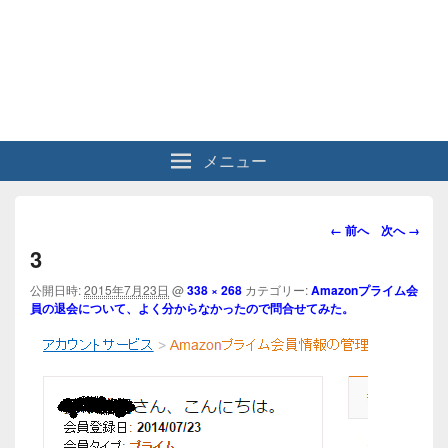
メニュー
画
← 前へ
次へ →
像
3
ナ
ビ
公開日時:
2015年7月23日
@
338 × 268
カテゴリー:
Amazonプライム会
員の退会について、よく分からなかったので問合せてみた。
ゲ
ー
シ
ョ
ン