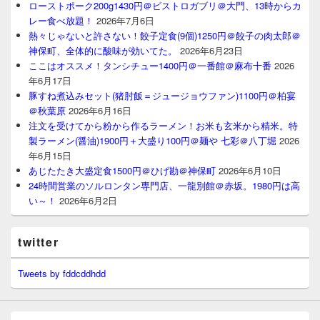
ローストポーク200g1430円＠ビストロガブリ＠大門、13時からカ
レー食べ放題！
2026年7月6日
熱々じゃないと許さない！餃子定食(9個)1250円＠餃子の肉太郎＠
神保町、全体的に酸味が効いてた。
2026年6月23日
ここはオススメ！タンシチュー1400円＠一番館＠麻布十番
2026
年6月17日
豚すね煮込みセット(猪肘飯＝ジュージョウファン)1100円＠柏宴
＠秋葉原
2026年6月16日
注文を受けてから粉から作るラーメン！お米も玄米から精米。特
製ラーメン(醤油)1900円＋大盛り100円＠麺や 七彩＠八丁堀
2026
年6月15日
あじたたき大盛定食1500円＠ひげ勘＠神保町
2026年6月10日
24時間営業のソルロンタン専門店、一龍別館＠赤坂。1980円は高
い～！
2026年6月2日
twitter
Tweets by fddcddhdd