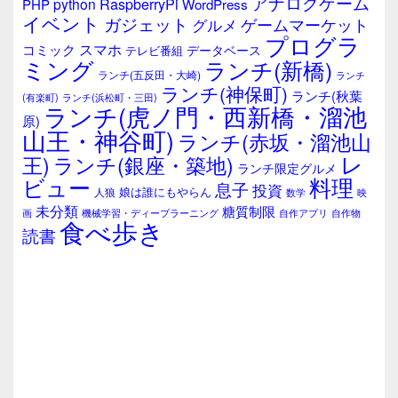
アナログゲーム
RaspberryPi
python
PHP
WordPress
ェ
イベント
ガジェット
ゲームマーケット
グルメ
ッ
プログラ
ト
スマホ
コミック
データベース
テレビ番組
エ
ミング
ランチ(新橋)
ランチ(五反田・大崎)
ランチ
リ
ランチ(神保町)
ア
ランチ(秋葉
(有楽町)
ランチ(浜松町・三田)
ランチ(虎ノ門・西新橋・溜池
原)
山王・神谷町)
ランチ(赤坂・溜池山
レ
王)
ランチ(銀座・築地)
ランチ限定グルメ
料理
ビュー
息子
投資
娘は誰にもやらん
人狼
数学
映
未分類
糖質制限
画
自作アプリ
自作物
機械学習・ディープラーニング
食べ歩き
読書