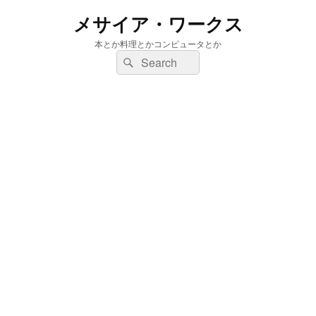
メサイア・ワークス
本とか料理とかコンピュータとか
検
検
索:
索