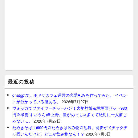
最近の投稿
chatgptで、ボドゲカフェ運営の恋愛ADVを作ってみた。 イベン
トが分かっている感ある。
2026年7月27日
ウォッカでファイヤーチャーハン！火焰炒飯＆坦坦面セット980
円＠翠雲(すいうん)＠上野。量がめっちゃ多くて絶対に一人前じ
ゃない…。
2026年7月27日
たぬきそば(L)990円＠たぬきは飲み物＠池袋。蕎麦がメチャクチ
ャ固いんだけど、どこが飲み物なん！？
2026年7月8日