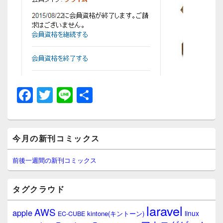
F
T
Li
共
a
wi
n
有
c
tt
e
メ
e
er
今月の新刊コミックス
イ
ン
b
サ
前後一週間の新刊コミックス
イ
o
ド
o
バ
タグクラウド
ー
k
ウ
laravel
AWS
apple
ィ
linux
kintone(キントーン)
EC-CUBE
ジ