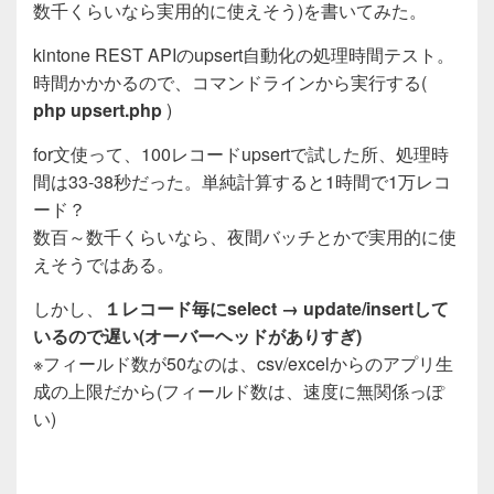
c
tt
e
数千くらいなら実用的に使えそう)を書いてみた。
e
er
kintone REST APIのupsert自動化の処理時間テスト。
b
時間かかかるので、コマンドラインから実行する(
o
php upsert.php
)
o
for文使って、100レコードupsertで試した所、処理時
k
間は33-38秒だった。単純計算すると1時間で1万レコ
ード？
数百～数千くらいなら、夜間バッチとかで実用的に使
えそうではある。
しかし、
１レコード毎にselect → update/insertして
いるので遅い(オーバーヘッドがありすぎ)
※フィールド数が50なのは、csv/excelからのアプリ生
成の上限だから(フィールド数は、速度に無関係っぽ
い)