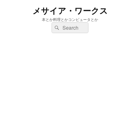
メサイア・ワークス
本とか料理とかコンピュータとか
検
検
索:
索