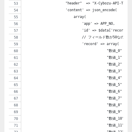
                    "header"  => "X-Cybozu-API-Token
                    'content' => json_encode(
                        array(
                            'app' => APP_NO,        
                            'id' => $data['records']
                            // フィールド数が50な
                            'record' => array(
                                        "数値_0" => a
                                        "数値_1" => a
                                        "数値_2" => a
                                        "数値_3" => a
                                        "数値_4" => a
                                        "数値_5" => a
                                        "数値_6" => a
                                        "数値_7" => a
                                        "数値_8" => a
                                        "数値_9" => a
                                        "数値_10" => 
                                        "数値_11" => 
                                        "数値_12" => 