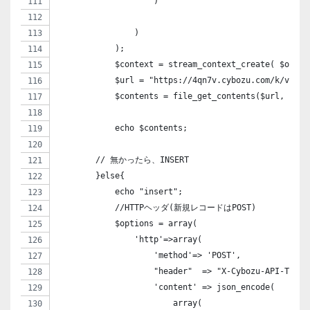
                    )
                )
            );
            $context = stream_context_create( $optio
            $url = "https://4qn7v.cybozu.com/k/v1/re
            $contents = file_get_contents($url, FALS
            echo $contents;
        // 無かったら、INSERT
        }else{
            echo "insert";
            //HTTPヘッダ(新規レコードはPOST)
            $options = array(
                'http'=>array(
                    'method'=> 'POST',
                    "header"  => "X-Cybozu-API-Token
                    'content' => json_encode(
                        array(