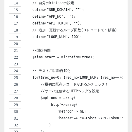
    // 自分のkintoneの設定
    define("SUB_DOMAIN", ""); 
    define("APP_NO", ""); 
    define("API_TOKEN", ""); 
    // 追加・更新するループ回数(３レコードで１秒強)
    define("LOOP_NUM", 100);
    //開始時間
    $time_start = microtime(true);
    // テスト用に独自IDと
    for($rec_no=0; $rec_no<LOOP_NUM; $rec_no++){
        //最初に既存レコードがあるかチェック！
        //サーバ送信するHTTPヘッダを設定
        $options = array(
            'http'=>array(
                'method'=>'GET',
                'header'=> "X-Cybozu-API-Token:". AP
            )
        );