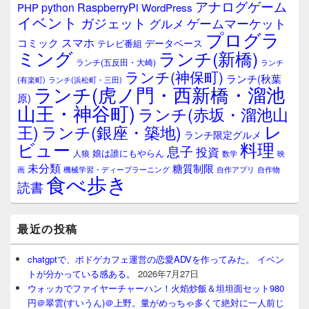
ジ
アナログゲーム
RaspberryPi
python
PHP
WordPress
ェ
イベント
ガジェット
ゲームマーケット
グルメ
ッ
プログラ
ト
スマホ
コミック
データベース
テレビ番組
エ
ミング
ランチ(新橋)
ランチ(五反田・大崎)
ランチ
リ
ランチ(神保町)
ア
ランチ(秋葉
(有楽町)
ランチ(浜松町・三田)
ランチ(虎ノ門・西新橋・溜池
原)
山王・神谷町)
ランチ(赤坂・溜池山
レ
王)
ランチ(銀座・築地)
ランチ限定グルメ
料理
ビュー
息子
投資
娘は誰にもやらん
人狼
数学
映
未分類
糖質制限
画
自作アプリ
自作物
機械学習・ディープラーニング
食べ歩き
読書
最近の投稿
chatgptで、ボドゲカフェ運営の恋愛ADVを作ってみた。 イベン
トが分かっている感ある。
2026年7月27日
ウォッカでファイヤーチャーハン！火焰炒飯＆坦坦面セット980
円＠翠雲(すいうん)＠上野。量がめっちゃ多くて絶対に一人前じ