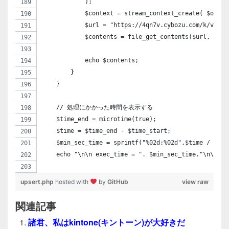
            );
            $context = stream_context_create( $optio
            $url = "https://4qn7v.cybozu.com/k/v1/re
            $contents = file_get_contents($url, FALS
            echo $contents;
        }
    }
    // 処理にかかった時間を表示する
    $time_end = microtime(true);
    $time = $time_end - $time_start;
    $min_sec_time = sprintf("%02d:%02d",$time / 60, 
    echo "\n\n exec_time = ". $min_sec_time."\n\n";
upsert.php
hosted with
by
GitHub
view raw
関連記事
諸君、私はkintone(キントーン)が大好きだ