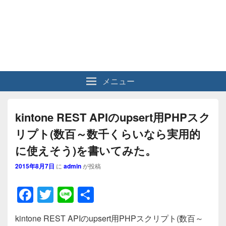
メニュー
kintone REST APIのupsert用PHPスク
リプト(数百～数千くらいなら実用的
に使えそう)を書いてみた。
2015年8月7日
に
admin
が投稿
F
T
Li
共
a
wi
n
有
kintone REST APIのupsert用PHPスクリプト(数百～