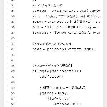
        //コンテキストを生成
        $context = stream_context_create( $options )
        // サーバに接続してデータを貰う。条件式の部分だけ
        $query = urlencode(sprintf("数値=%d", $rec_n
        $url = 'https://'. SUB_DOMAIN .'.cybozu.com/
        $contents = file_get_contents($url, FALSE, $
        //JSON形式からArrayに変換
        $data = json_decode($contents, true);
        //レコードがあったらUPDATE
        if(!empty($data['records'])){
            echo "update";
            //HTTPヘッダ(レコード更新はPUT)
            $options = array(
                'http'=>array(
                    'method'=> 'PUT',