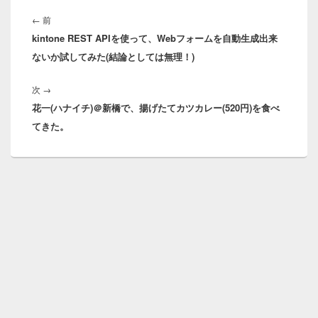
投
稿
前
←
前
ナ
kintone REST APIを使って、Webフォームを自動生成出来
の
ビ
ないか試してみた(結論としては無理！)
投
ゲ
稿:
ー
次
次
→
シ
花一(ハナイチ)＠新橋で、揚げたてカツカレー(520円)を食べ
の
ョ
てきた。
投
ン
稿: