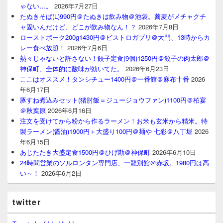
ゃない…。
2026年7月27日
たぬきそば(L)990円＠たぬきは飲み物＠池袋。蕎麦がメチャクチ
ャ固いんだけど、どこが飲み物なん！？
2026年7月8日
ローストポーク200g1430円＠ビストロガブリ＠大門、13時からカ
レー食べ放題！
2026年7月6日
熱々じゃないと許さない！餃子定食(9個)1250円＠餃子の肉太郎＠
神保町、全体的に酸味が効いてた。
2026年6月23日
ここはオススメ！タンシチュー1400円＠一番館＠麻布十番
2026
年6月17日
豚すね煮込みセット(猪肘飯＝ジュージョウファン)1100円＠柏宴
＠秋葉原
2026年6月16日
注文を受けてから粉から作るラーメン！お米も玄米から精米。特
製ラーメン(醤油)1900円＋大盛り100円＠麺や 七彩＠八丁堀
2026
年6月15日
あじたたき大盛定食1500円＠ひげ勘＠神保町
2026年6月10日
24時間営業のソルロンタン専門店、一龍別館＠赤坂。1980円は高
い～！
2026年6月2日
twitter