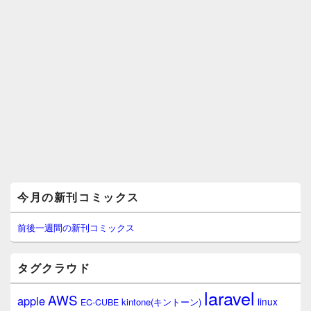
メ
今月の新刊コミックス
イ
ン
サ
前後一週間の新刊コミックス
イ
ド
バ
タグクラウド
ー
ウ
laravel
AWS
apple
ィ
linux
kintone(キントーン)
EC-CUBE