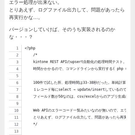
エラー処理が出来ない。
とりあえず、ログファイル出力して、問題があったら
再実行かな…。
バージョンしていけば、そのうち実装されるのか
な・・・？
<?php
    /*
    kintone REST APIのupsert自動化の処理時間テスト。
    時間かかかるので、コマンドラインから実行する( php upsert
    100件で試した所、処理時間は33-38秒だった。単純計算す
    １レコード毎にselect → update/insertしているの
    フィールド数が50なのは、csv/excelからのアプリ生成
    Web APIのエラーコード一覧みたいなのが無いので、エラー
    とりあえず、ログファイル出力して、問題があったら再実行か
    */