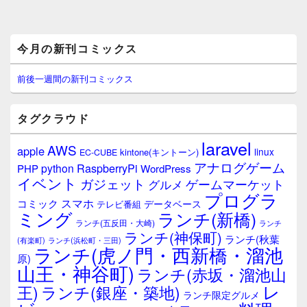
メ
今月の新刊コミックス
イ
ン
サ
前後一週間の新刊コミックス
イ
ド
バ
タグクラウド
ー
ウ
laravel
AWS
apple
ィ
linux
kintone(キントーン)
EC-CUBE
ジ
アナログゲーム
RaspberryPi
python
PHP
WordPress
ェ
イベント
ガジェット
ゲームマーケット
グルメ
ッ
プログラ
ト
スマホ
コミック
データベース
テレビ番組
エ
ミング
ランチ(新橋)
ランチ(五反田・大崎)
ランチ
リ
ランチ(神保町)
ア
ランチ(秋葉
(有楽町)
ランチ(浜松町・三田)
ランチ(虎ノ門・西新橋・溜池
原)
山王・神谷町)
ランチ(赤坂・溜池山
レ
王)
ランチ(銀座・築地)
ランチ限定グルメ