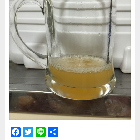
F
T
Li
共