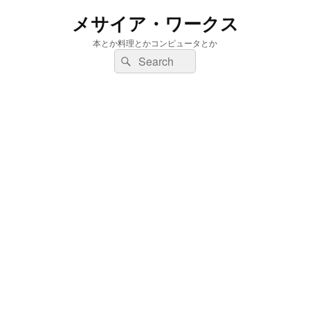
メサイア・ワークス
本とか料理とかコンピュータとか
検
検
索:
索