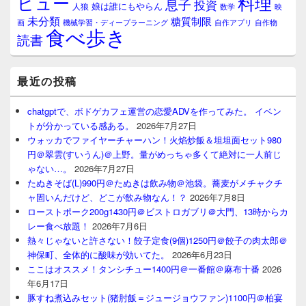
料理
ビュー
息子
投資
娘は誰にもやらん
人狼
数学
映
未分類
糖質制限
画
自作アプリ
自作物
機械学習・ディープラーニング
食べ歩き
読書
最近の投稿
chatgptで、ボドゲカフェ運営の恋愛ADVを作ってみた。 イベン
トが分かっている感ある。
2026年7月27日
ウォッカでファイヤーチャーハン！火焰炒飯＆坦坦面セット980
円＠翠雲(すいうん)＠上野。量がめっちゃ多くて絶対に一人前じ
ゃない…。
2026年7月27日
たぬきそば(L)990円＠たぬきは飲み物＠池袋。蕎麦がメチャクチ
ャ固いんだけど、どこが飲み物なん！？
2026年7月8日
ローストポーク200g1430円＠ビストロガブリ＠大門、13時からカ
レー食べ放題！
2026年7月6日
熱々じゃないと許さない！餃子定食(9個)1250円＠餃子の肉太郎＠
神保町、全体的に酸味が効いてた。
2026年6月23日
ここはオススメ！タンシチュー1400円＠一番館＠麻布十番
2026
年6月17日
豚すね煮込みセット(猪肘飯＝ジュージョウファン)1100円＠柏宴