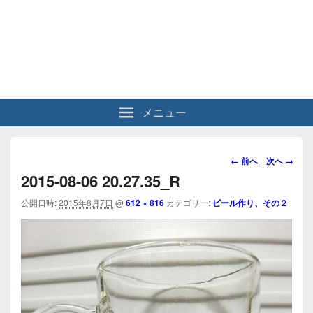
メニュー
画
← 前へ
次へ →
像
2015-08-06 20.27.35_R
ナ
ビ
公開日時:
2015年8月7日
@
612 × 816
カテゴリー:
ビール作り、その２
ゲ
ー
シ
ョ
ン