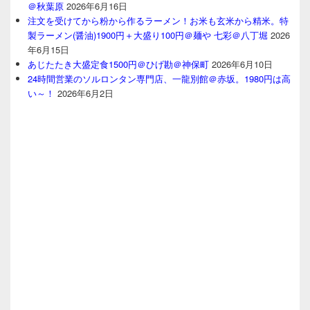
＠秋葉原
2026年6月16日
注文を受けてから粉から作るラーメン！お米も玄米から精米。特
製ラーメン(醤油)1900円＋大盛り100円＠麺や 七彩＠八丁堀
2026
年6月15日
あじたたき大盛定食1500円＠ひげ勘＠神保町
2026年6月10日
24時間営業のソルロンタン専門店、一龍別館＠赤坂。1980円は高
い～！
2026年6月2日