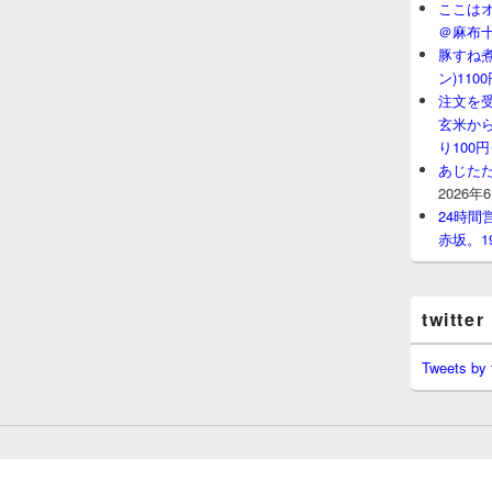
ここはオ
＠麻布
豚すね
ン)11
注文を
玄米から
り100
あじたた
2026年
24時
赤坂。1
twitter
Tweets by