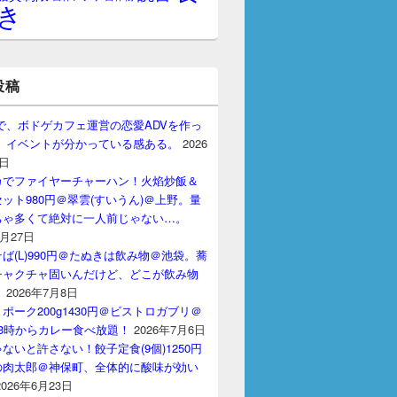
き
投稿
gptで、ボドゲカフェ運営の恋愛ADVを作っ
。 イベントが分かっている感ある。
2026
7日
カでファイヤーチャーハン！火焰炒飯＆
ット980円＠翠雲(すいうん)＠上野。量
ちゃ多くて絶対に一人前じゃない…。
7月27日
ば(L)990円＠たぬきは飲み物＠池袋。蕎
チャクチャ固いんだけど、どこが飲み物
？
2026年7月8日
ポーク200g1430円＠ビストロガブリ＠
3時からカレー食べ放題！
2026年7月6日
ないと許さない！餃子定食(9個)1250円
の肉太郎＠神保町、全体的に酸味が効い
2026年6月23日