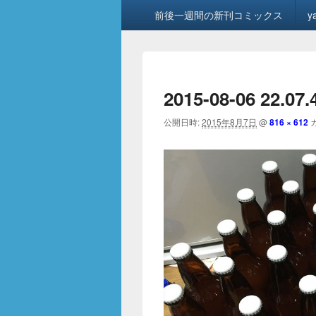
メ
前後一週間の新刊コミックス
y
イ
ン
メ
ニ
ュ
2015-08-06 22.07
ー
公開日時:
2015年8月7日
@
816 × 612