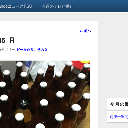
ahooニュースRSS
今週のテレビ番組
画
← 前へ
像
.45_R
ナ
ビ
カテゴリー:
ビール作り、その２
ゲ
ー
シ
ョ
ン
メ
今月の
イ
ン
サ
前後一週
イ
ド