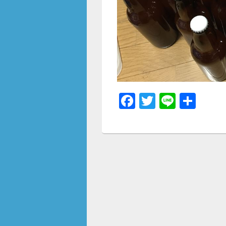
F
T
Li
共
a
wi
n
有
c
tt
e
e
er
b
o
o
k