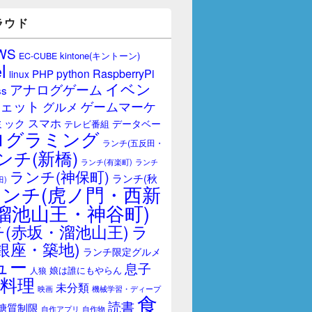
ラウド
WS
kintone(キントーン)
EC-CUBE
l
RaspberryPi
python
PHP
linux
イベン
アナログゲーム
ss
ェット
ゲームマーケ
グルメ
スマホ
ミック
データベー
テレビ番組
ログラミング
ランチ(五反田・
ンチ(新橋)
ランチ(有楽町)
ランチ
ランチ(神保町)
ランチ(秋
田)
ランチ(虎ノ門・西新
溜池山王・神谷町)
(赤坂・溜池山王)
ラ
銀座・築地)
ランチ限定グルメ
ュー
息子
娘は誰にもやらん
人狼
料理
未分類
映画
機械学習・ディープ
食
読書
糖質制限
自作アプリ
自作物