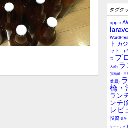
バ
ー
タグク
ウ
ィ
A
apple
ジ
larave
ェ
ッ
WordPre
ト
ト
ガジ
エ
ット
リ
コ
プ
ア
ス
ラ
大崎)
(浜松町・三
葉原)
橋・
ランチ
ンチ(
レビ
投資
数学
ラーニング