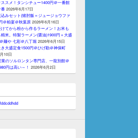
ススメ！タンシチュー1400円＠一番館
十番
2026年6月17日
煮込みセット(猪肘飯＝ジュージョウファ
00円＠柏宴＠秋葉原
2026年6月16日
受けてから粉から作るラーメン！お米も
精米。特製ラーメン(醤油)1900円＋大盛
円＠麺や 七彩＠八丁堀
2026年6月15日
き大盛定食1500円＠ひげ勘＠神保町
6月10日
間営業のソルロンタン専門店、一龍別館＠
980円は高い～！
2026年6月2日
 fddcddhdd