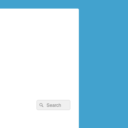
検
検
索:
索