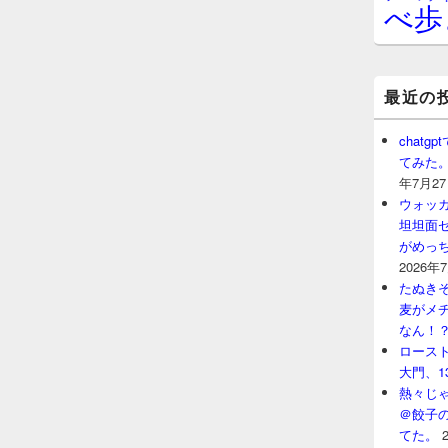
べ歩
最近の
chat
てみた
年7月2
ウォッ
坦坦面セ
がめっ
2026年
たぬきそ
麦がメ
なん！
ロースト
大門、1
熱々じゃ
＠餃子
てた。