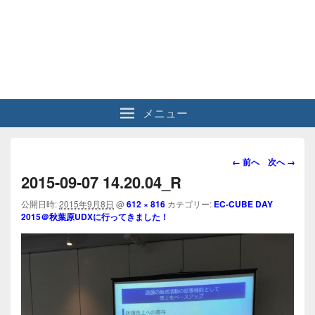
メニュー
画
← 前へ
次へ →
像
2015-09-07 14.20.04_R
ナ
ビ
公開日時:
2015年9月8日
@
612 × 816
カテゴリー:
EC-CUBE DAY
2015＠秋葉原UDXに行ってきました！
ゲ
ー
シ
ョ
ン