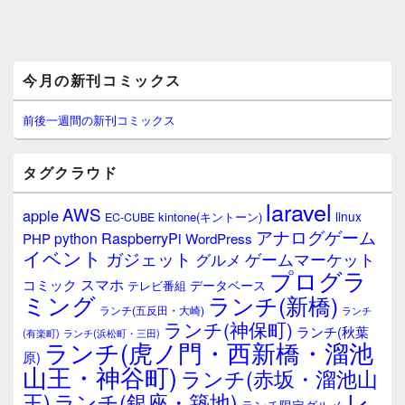
メ
今月の新刊コミックス
イ
ン
サ
前後一週間の新刊コミックス
イ
ド
バ
タグクラウド
ー
ウ
laravel
AWS
apple
ィ
linux
kintone(キントーン)
EC-CUBE
ジ
アナログゲーム
RaspberryPi
python
PHP
WordPress
ェ
イベント
ガジェット
ゲームマーケット
グルメ
ッ
プログラ
ト
スマホ
コミック
データベース
テレビ番組
エ
ミング
ランチ(新橋)
ランチ(五反田・大崎)
ランチ
リ
ランチ(神保町)
ア
ランチ(秋葉
(有楽町)
ランチ(浜松町・三田)
ランチ(虎ノ門・西新橋・溜池
原)
山王・神谷町)
ランチ(赤坂・溜池山
レ
王)
ランチ(銀座・築地)