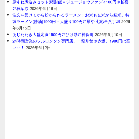
豚すね煮込みセット(猪肘飯＝ジュージョウファン)1100円＠柏宴
＠秋葉原
2026年6月16日
注文を受けてから粉から作るラーメン！お米も玄米から精米。特
製ラーメン(醤油)1900円＋大盛り100円＠麺や 七彩＠八丁堀
2026
年6月15日
あじたたき大盛定食1500円＠ひげ勘＠神保町
2026年6月10日
24時間営業のソルロンタン専門店、一龍別館＠赤坂。1980円は高
い～！
2026年6月2日