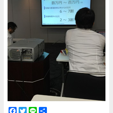
F
T
Li
共