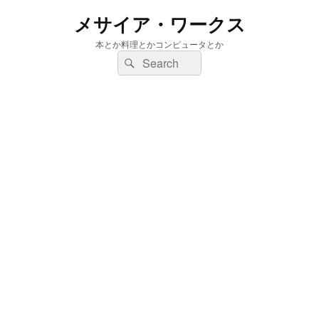
メサイア・ワークス
本とか料理とかコンピュータとか
検
検
索:
索