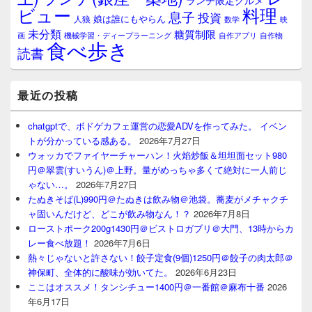
ランチ限定グルメ
料理
ビュー
息子
投資
娘は誰にもやらん
人狼
数学
映
未分類
糖質制限
画
自作アプリ
自作物
機械学習・ディープラーニング
食べ歩き
読書
最近の投稿
chatgptで、ボドゲカフェ運営の恋愛ADVを作ってみた。 イベン
トが分かっている感ある。
2026年7月27日
ウォッカでファイヤーチャーハン！火焰炒飯＆坦坦面セット980
円＠翠雲(すいうん)＠上野。量がめっちゃ多くて絶対に一人前じ
ゃない…。
2026年7月27日
たぬきそば(L)990円＠たぬきは飲み物＠池袋。蕎麦がメチャクチ
ャ固いんだけど、どこが飲み物なん！？
2026年7月8日
ローストポーク200g1430円＠ビストロガブリ＠大門、13時からカ
レー食べ放題！
2026年7月6日
熱々じゃないと許さない！餃子定食(9個)1250円＠餃子の肉太郎＠
神保町、全体的に酸味が効いてた。
2026年6月23日
ここはオススメ！タンシチュー1400円＠一番館＠麻布十番
2026
年6月17日