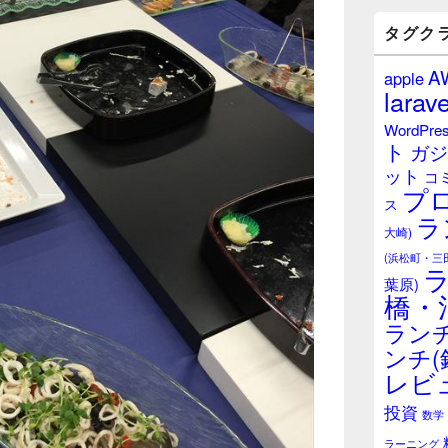
バ
ー
タグク
ウ
ィ
A
apple
ジ
larave
ェ
ッ
WordPre
ト
ト
ガジ
エ
ット
リ
コ
プ
ア
ス
ラ
大崎)
(浜松町・三
葉原)
橋・
ランチ
ンチ(
レビ
投資
数学
ラーニング