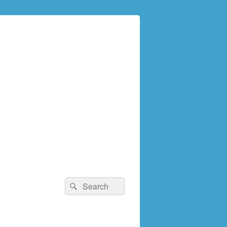
検
検
索:
索