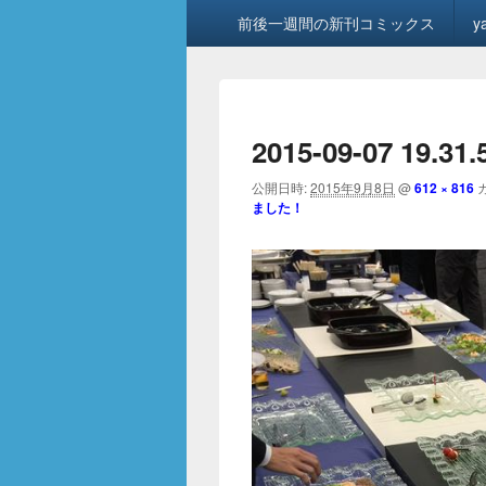
メ
前後一週間の新刊コミックス
y
イ
ン
メ
ニ
ュ
2015-09-07 19.31
ー
公開日時:
2015年9月8日
@
612 × 816
ました！