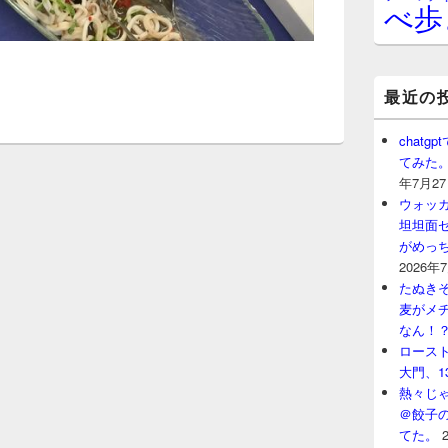
べ歩
最近の
chat
てみた
年7月2
ウォッ
坦坦面セ
がめっ
2026年
たぬきそ
麦がメ
なん！
ロースト
大門、1
熱々じゃ
＠餃子
てた。