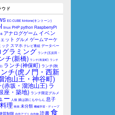
ラウド
WS
kintone(キントーン)
EC-CUBE
l
RaspberryPi
python
PHP
linux
イベン
アナログゲーム
ss
ェット
ゲームマーケ
グルメ
スマホ
ミック
データベー
テレビ番組
ログラミング
ランチ(五反田・
ンチ(新橋)
ランチ(有楽町)
ランチ
ランチ(神保町)
ランチ(秋
田)
ランチ(虎ノ門・西新
溜池山王・神谷町)
(赤坂・溜池山王)
ラ
銀座・築地)
ランチ限定グルメ
ュー
息子
娘は誰にもやらん
人狼
料理
未分類
映画
機械学習・ディープ
食
読書
糖質制限
自作アプリ
自作物