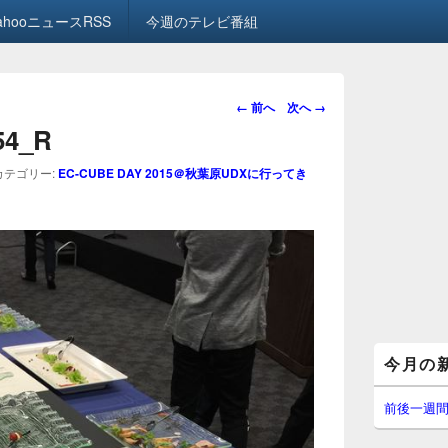
ahooニュースRSS
今週のテレビ番組
画
← 前へ
次へ →
像
.54_R
ナ
ビ
カテゴリー:
EC-CUBE DAY 2015＠秋葉原UDXに行ってき
ゲ
ー
シ
ョ
ン
メ
今月の
イ
ン
サ
前後一週
イ
ド