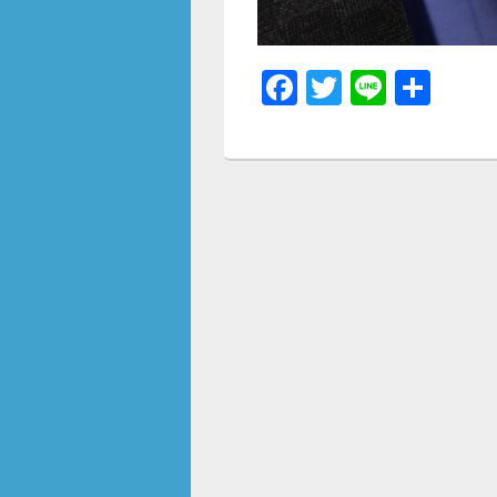
F
T
Li
共
a
wi
n
有
c
tt
e
e
er
b
o
o
k