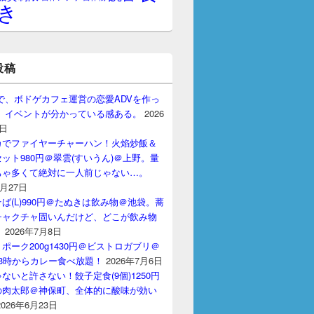
き
投稿
gptで、ボドゲカフェ運営の恋愛ADVを作っ
。 イベントが分かっている感ある。
2026
7日
カでファイヤーチャーハン！火焰炒飯＆
ット980円＠翠雲(すいうん)＠上野。量
ちゃ多くて絶対に一人前じゃない…。
7月27日
ば(L)990円＠たぬきは飲み物＠池袋。蕎
チャクチャ固いんだけど、どこが飲み物
？
2026年7月8日
ポーク200g1430円＠ビストロガブリ＠
3時からカレー食べ放題！
2026年7月6日
ないと許さない！餃子定食(9個)1250円
の肉太郎＠神保町、全体的に酸味が効い
2026年6月23日