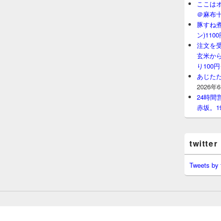
ここはオ
＠麻布
豚すね
ン)11
注文を
玄米から
り100
あじたた
2026年
24時
赤坂。1
twitter
Tweets by