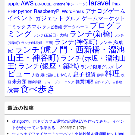
laravel
AWS
apple
linux
kintone(キントーン)
EC-CUBE
アナログゲーム
RaspberryPi
python
PHP
WordPress
イベント
ガジェット
ゲームマーケット
グルメ
プログラ
スマホ
コミック
データベース
テレビ番組
ミング
ランチ(新橋)
ランチ(五反田・大崎)
ランチ
ランチ(神保町)
ランチ(秋葉
(有楽町)
ランチ(浜松町・三田)
ランチ(虎ノ門・西新橋・溜池
原)
山王・神谷町)
ランチ(赤坂・溜池山
レ
王)
ランチ(銀座・築地)
ランチ限定グルメ
料理
ビュー
息子
投資
娘は誰にもやらん
人狼
数学
映
未分類
糖質制限
画
自作アプリ
自作物
機械学習・ディープラーニング
食べ歩き
読書
最近の投稿
chatgptで、ボドゲカフェ運営の恋愛ADVを作ってみた。 イベン
トが分かっている感ある。
2026年7月27日
ウォッカでファイヤーチャーハン！火焰炒飯＆坦坦面セット980