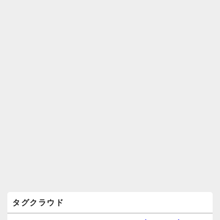
ィ
ジ
ェ
ッ
ト
エ
リ
ア
タグクラウド