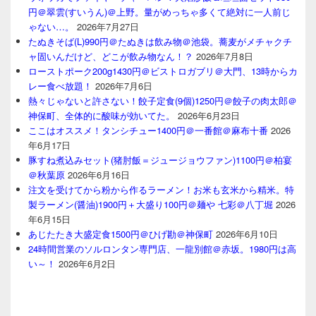
円＠翠雲(すいうん)＠上野。量がめっちゃ多くて絶対に一人前じ
ゃない…。
2026年7月27日
たぬきそば(L)990円＠たぬきは飲み物＠池袋。蕎麦がメチャクチ
ャ固いんだけど、どこが飲み物なん！？
2026年7月8日
ローストポーク200g1430円＠ビストロガブリ＠大門、13時からカ
レー食べ放題！
2026年7月6日
熱々じゃないと許さない！餃子定食(9個)1250円＠餃子の肉太郎＠
神保町、全体的に酸味が効いてた。
2026年6月23日
ここはオススメ！タンシチュー1400円＠一番館＠麻布十番
2026
年6月17日
豚すね煮込みセット(猪肘飯＝ジュージョウファン)1100円＠柏宴
＠秋葉原
2026年6月16日
注文を受けてから粉から作るラーメン！お米も玄米から精米。特
製ラーメン(醤油)1900円＋大盛り100円＠麺や 七彩＠八丁堀
2026
年6月15日
あじたたき大盛定食1500円＠ひげ勘＠神保町
2026年6月10日
24時間営業のソルロンタン専門店、一龍別館＠赤坂。1980円は高
い～！
2026年6月2日