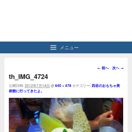
メニュー
画
← 前へ
次へ →
像
th_IMG_4724
ナ
ビ
公開日時:
2012年7月14日
@
640 × 478
カテゴリー:
四谷のおもちゃ美
術館に行ってきたよ。
ゲ
ー
シ
ョ
ン