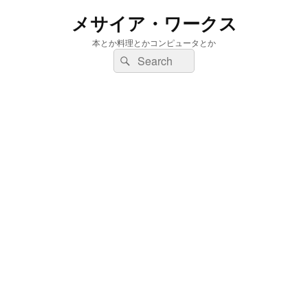
メサイア・ワークス
本とか料理とかコンピュータとか
検
検
索:
索