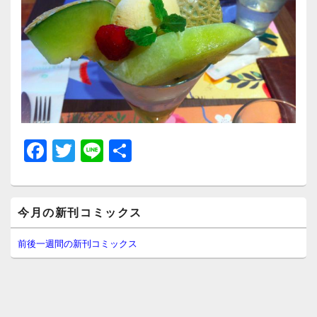
F
T
Li
共
a
wi
n
有
c
tt
e
メ
e
er
今月の新刊コミックス
イ
ン
b
サ
前後一週間の新刊コミックス
イ
o
ド
o
バ
ー
k
ウ