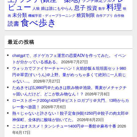
ランチ限定グルメ
料理
ビュー
息子
投資
娘は誰にもやらん
人狼
数学
映
未分類
糖質制限
画
自作アプリ
自作物
機械学習・ディープラーニング
食べ歩き
読書
最近の投稿
chatgptで、ボドゲカフェ運営の恋愛ADVを作ってみた。 イベン
トが分かっている感ある。
2026年7月27日
ウォッカでファイヤーチャーハン！火焰炒飯＆坦坦面セット980
円＠翠雲(すいうん)＠上野。量がめっちゃ多くて絶対に一人前じ
ゃない…。
2026年7月27日
たぬきそば(L)990円＠たぬきは飲み物＠池袋。蕎麦がメチャクチ
ャ固いんだけど、どこが飲み物なん！？
2026年7月8日
ローストポーク200g1430円＠ビストロガブリ＠大門、13時からカ
レー食べ放題！
2026年7月6日
熱々じゃないと許さない！餃子定食(9個)1250円＠餃子の肉太郎＠
神保町、全体的に酸味が効いてた。
2026年6月23日
ここはオススメ！タンシチュー1400円＠一番館＠麻布十番
2026
年6月17日