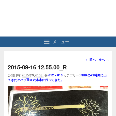
メニュー
画
← 前へ
次へ →
像
2015-09-16 12.55.00_R
ナ
ビ
公開日時:
2015年9月16日
@
612 × 816
カテゴリー:
NHKの72時間に出
てきたケバブ屋＠六本木に行ってきた。
ゲ
ー
シ
ョ
ン