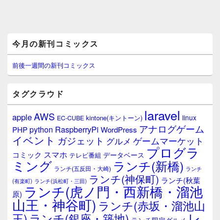
メ
今月の新刊コミックス
イ
ン
サ
前後一週間の新刊コミックス
イ
ド
バ
タグクラウド
ー
ウ
laravel
AWS
apple
ィ
linux
kintone(キントーン)
EC-CUBE
ジ
アナログゲーム
RaspberryPi
python
PHP
WordPress
ェ
イベント
ガジェット
ゲームマーケット
グルメ
ッ
プログラ
ト
スマホ
コミック
データベース
テレビ番組
エ
ミング
ランチ(新橋)
ランチ(五反田・大崎)
ランチ
リ
ランチ(神保町)
ア
ランチ(秋葉
(有楽町)
ランチ(浜松町・三田)
ランチ(虎ノ門・西新橋・溜池
原)
山王・神谷町)
ランチ(赤坂・溜池山
レ
王)
ランチ(銀座・築地)