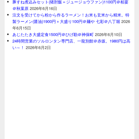
豚すね煮込みセット(猪肘飯＝ジュージョウファン)1100円＠柏宴
＠秋葉原
2026年6月16日
注文を受けてから粉から作るラーメン！お米も玄米から精米。特
製ラーメン(醤油)1900円＋大盛り100円＠麺や 七彩＠八丁堀
2026
年6月15日
あじたたき大盛定食1500円＠ひげ勘＠神保町
2026年6月10日
24時間営業のソルロンタン専門店、一龍別館＠赤坂。1980円は高
い～！
2026年6月2日