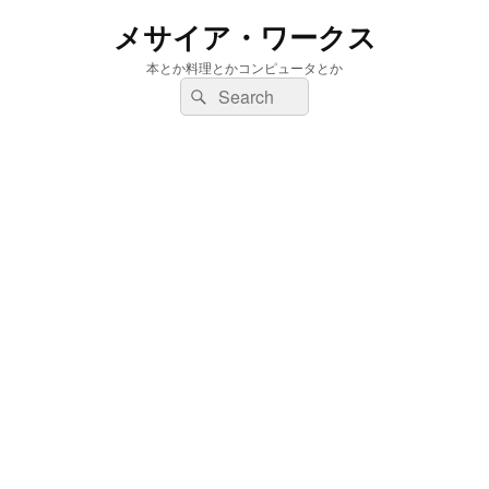
メサイア・ワークス
本とか料理とかコンピュータとか
検
検
索:
索