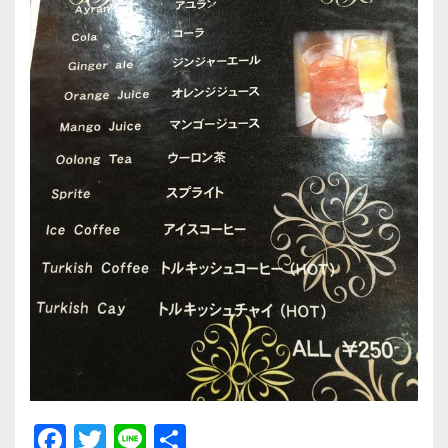
F
T
Li
共