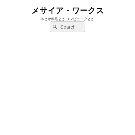
メサイア・ワークス
本とか料理とかコンピュータとか
検
検
索:
索