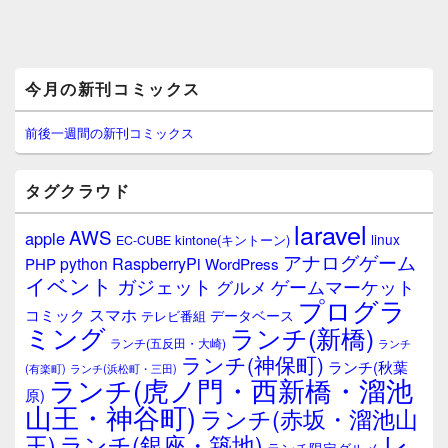
メ
今月の新刊コミックス
イ
ン
サ
前後一週間の新刊コミックス
イ
ド
バ
タグクラウド
ー
ウ
laravel
AWS
apple
ィ
linux
kintone(キントーン)
EC-CUBE
ジ
アナログゲーム
RaspberryPi
python
PHP
WordPress
ェ
イベント
ガジェット
ゲームマーケット
グルメ
ッ
プログラ
ト
スマホ
コミック
データベース
テレビ番組
エ
ミング
ランチ(新橋)
ランチ(五反田・大崎)
ランチ
リ
ランチ(神保町)
ア
ランチ(秋葉
(有楽町)
ランチ(浜松町・三田)
ランチ(虎ノ門・西新橋・溜池
原)
山王・神谷町)
ランチ(赤坂・溜池山
レ
王)
ランチ(銀座・築地)