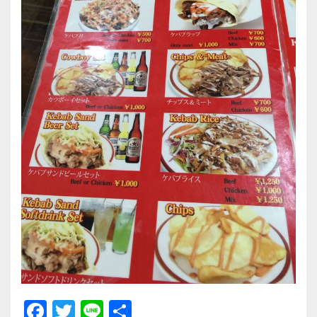
F
T
Li
共