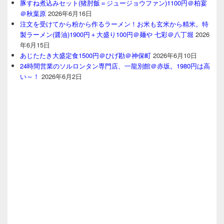
豚すね煮込みセット(猪肘飯＝ジュージョウファン)1100円＠柏宴
＠秋葉原
2026年6月16日
注文を受けてから粉から作るラーメン！お米も玄米から精米。特
製ラーメン(醤油)1900円＋大盛り100円＠麺や 七彩＠八丁堀
2026
年6月15日
あじたたき大盛定食1500円＠ひげ勘＠神保町
2026年6月10日
24時間営業のソルロンタン専門店、一龍別館＠赤坂。1980円は高
い～！
2026年6月2日