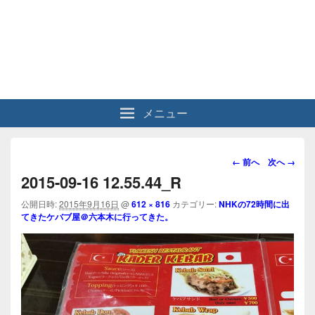
メニュー
画
← 前へ
次へ →
像
2015-09-16 12.55.44_R
ナ
ビ
公開日時:
2015年9月16日
@
612 × 816
カテゴリー:
NHKの72時間に出
てきたケバブ屋＠六本木に行ってきた。
ゲ
ー
シ
ョ
ン