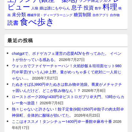
ランチ限定グルメ
料理
ビュー
息子
投資
娘は誰にもやらん
人狼
数学
映
未分類
糖質制限
画
自作アプリ
自作物
機械学習・ディープラーニング
食べ歩き
読書
最近の投稿
chatgptで、ボドゲカフェ運営の恋愛ADVを作ってみた。 イベン
トが分かっている感ある。
2026年7月27日
ウォッカでファイヤーチャーハン！火焰炒飯＆坦坦面セット980
円＠翠雲(すいうん)＠上野。量がめっちゃ多くて絶対に一人前じ
ゃない…。
2026年7月27日
たぬきそば(L)990円＠たぬきは飲み物＠池袋。蕎麦がメチャクチ
ャ固いんだけど、どこが飲み物なん！？
2026年7月8日
ローストポーク200g1430円＠ビストロガブリ＠大門、13時からカ
レー食べ放題！
2026年7月6日
熱々じゃないと許さない！餃子定食(9個)1250円＠餃子の肉太郎＠
神保町、全体的に酸味が効いてた。
2026年6月23日
ここはオススメ！タンシチュー1400円＠一番館＠麻布十番
2026
年6月17日