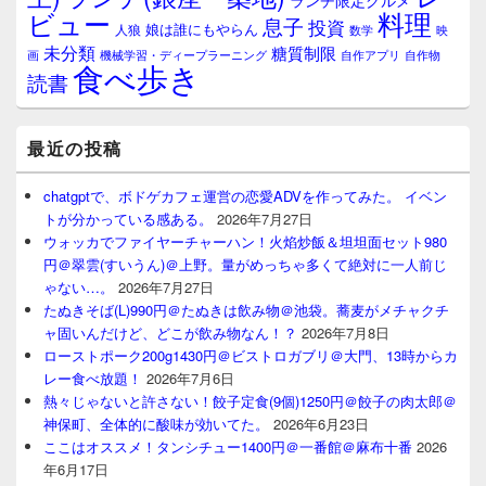
ランチ限定グルメ
料理
ビュー
息子
投資
娘は誰にもやらん
人狼
数学
映
未分類
糖質制限
画
自作アプリ
自作物
機械学習・ディープラーニング
食べ歩き
読書
最近の投稿
chatgptで、ボドゲカフェ運営の恋愛ADVを作ってみた。 イベン
トが分かっている感ある。
2026年7月27日
ウォッカでファイヤーチャーハン！火焰炒飯＆坦坦面セット980
円＠翠雲(すいうん)＠上野。量がめっちゃ多くて絶対に一人前じ
ゃない…。
2026年7月27日
たぬきそば(L)990円＠たぬきは飲み物＠池袋。蕎麦がメチャクチ
ャ固いんだけど、どこが飲み物なん！？
2026年7月8日
ローストポーク200g1430円＠ビストロガブリ＠大門、13時からカ
レー食べ放題！
2026年7月6日
熱々じゃないと許さない！餃子定食(9個)1250円＠餃子の肉太郎＠
神保町、全体的に酸味が効いてた。
2026年6月23日
ここはオススメ！タンシチュー1400円＠一番館＠麻布十番
2026
年6月17日