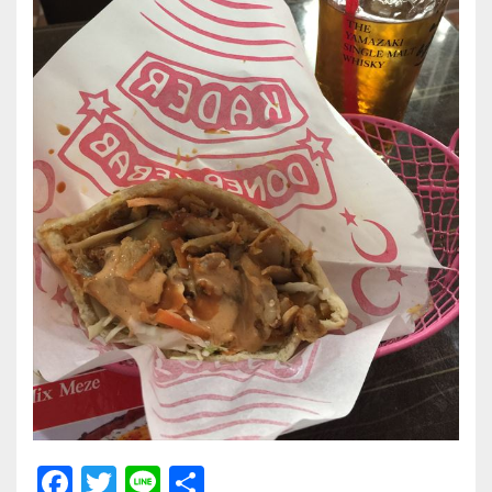
F
T
Li
共