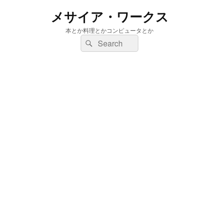
メサイア・ワークス
本とか料理とかコンピュータとか
検
検
索:
索