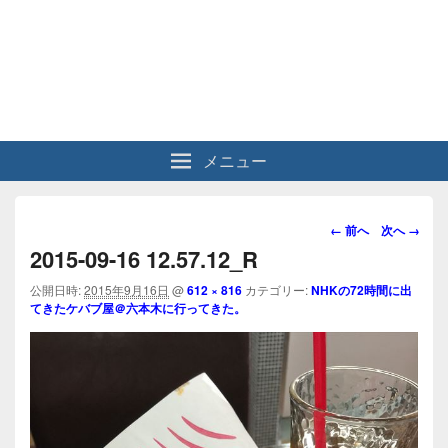
メニュー
画
← 前へ
次へ →
像
2015-09-16 12.57.12_R
ナ
ビ
公開日時:
2015年9月16日
@
612 × 816
カテゴリー:
NHKの72時間に出
てきたケバブ屋＠六本木に行ってきた。
ゲ
ー
シ
ョ
ン