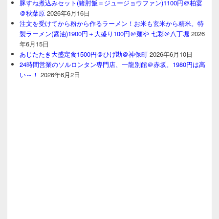
豚すね煮込みセット(猪肘飯＝ジュージョウファン)1100円＠柏宴
＠秋葉原
2026年6月16日
注文を受けてから粉から作るラーメン！お米も玄米から精米。特
製ラーメン(醤油)1900円＋大盛り100円＠麺や 七彩＠八丁堀
2026
年6月15日
あじたたき大盛定食1500円＠ひげ勘＠神保町
2026年6月10日
24時間営業のソルロンタン専門店、一龍別館＠赤坂。1980円は高
い～！
2026年6月2日