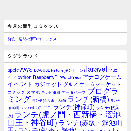
メ
今月の新刊コミックス
イ
ン
サ
前後一週間の新刊コミックス
イ
ド
バ
タグクラウド
ー
ウ
laravel
AWS
apple
ィ
linux
kintone(キントーン)
EC-CUBE
ジ
アナログゲーム
RaspberryPi
python
PHP
WordPress
ェ
イベント
ガジェット
ゲームマーケット
グルメ
ッ
プログラ
ト
スマホ
コミック
データベース
テレビ番組
エ
ミング
ランチ(新橋)
ランチ(五反田・大崎)
ランチ
リ
ランチ(神保町)
ア
ランチ(秋葉
(有楽町)
ランチ(浜松町・三田)
ランチ(虎ノ門・西新橋・溜池
原)
山王・神谷町)
ランチ(赤坂・溜池山
レ
王)
ランチ(銀座・築地)