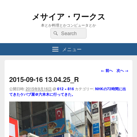
メサイア・ワークス
本とか料理とかコンピュータとか
検
検
索:
索
メニュー
画
← 前へ
次へ →
像
2015-09-16 13.04.25_R
ナ
ビ
公開日時:
2015年9月16日
@
612 × 816
カテゴリー:
NHKの72時間に出
てきたケバブ屋＠六本木に行ってきた。
ゲ
ー
シ
ョ
ン