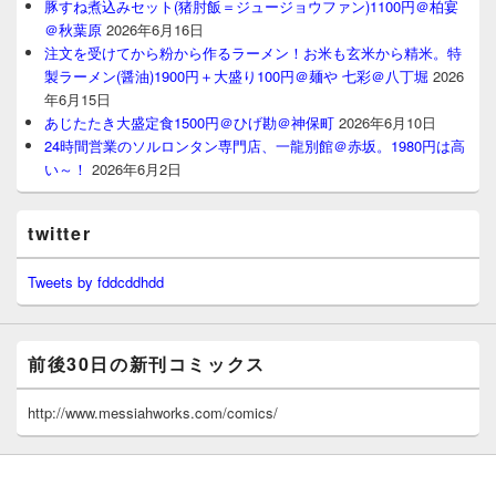
豚すね煮込みセット(猪肘飯＝ジュージョウファン)1100円＠柏宴
＠秋葉原
2026年6月16日
注文を受けてから粉から作るラーメン！お米も玄米から精米。特
製ラーメン(醤油)1900円＋大盛り100円＠麺や 七彩＠八丁堀
2026
年6月15日
あじたたき大盛定食1500円＠ひげ勘＠神保町
2026年6月10日
24時間営業のソルロンタン専門店、一龍別館＠赤坂。1980円は高
い～！
2026年6月2日
twitter
Tweets by fddcddhdd
前後30日の新刊コミックス
http://www.messiahworks.com/comics/