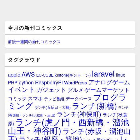
メ
今月の新刊コミックス
イ
ン
サ
前後一週間の新刊コミックス
イ
ド
バ
タグクラウド
ー
ウ
laravel
AWS
apple
ィ
linux
kintone(キントーン)
EC-CUBE
ジ
アナログゲーム
RaspberryPi
python
PHP
WordPress
ェ
イベント
ガジェット
ゲームマーケット
グルメ
ッ
プログラ
ト
スマホ
コミック
データベース
テレビ番組
エ
ミング
ランチ(新橋)
ランチ(五反田・大崎)
ランチ
リ
ランチ(神保町)
ア
ランチ(秋葉
(有楽町)
ランチ(浜松町・三田)
ランチ(虎ノ門・西新橋・溜池
原)
山王・神谷町)
ランチ(赤坂・溜池山
レ
王)
ランチ(銀座・築地)