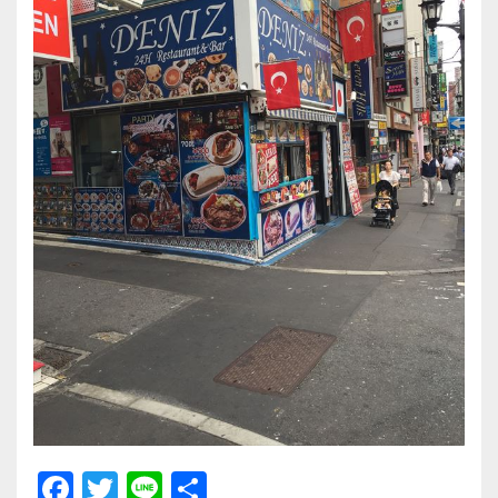
F
T
Li
共