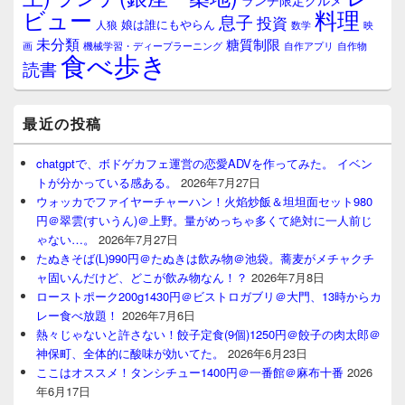
ランチ限定グルメ
料理
ビュー
息子
投資
娘は誰にもやらん
人狼
数学
映
未分類
糖質制限
画
自作アプリ
自作物
機械学習・ディープラーニング
食べ歩き
読書
最近の投稿
chatgptで、ボドゲカフェ運営の恋愛ADVを作ってみた。 イベン
トが分かっている感ある。
2026年7月27日
ウォッカでファイヤーチャーハン！火焰炒飯＆坦坦面セット980
円＠翠雲(すいうん)＠上野。量がめっちゃ多くて絶対に一人前じ
ゃない…。
2026年7月27日
たぬきそば(L)990円＠たぬきは飲み物＠池袋。蕎麦がメチャクチ
ャ固いんだけど、どこが飲み物なん！？
2026年7月8日
ローストポーク200g1430円＠ビストロガブリ＠大門、13時からカ
レー食べ放題！
2026年7月6日
熱々じゃないと許さない！餃子定食(9個)1250円＠餃子の肉太郎＠
神保町、全体的に酸味が効いてた。
2026年6月23日
ここはオススメ！タンシチュー1400円＠一番館＠麻布十番
2026
年6月17日