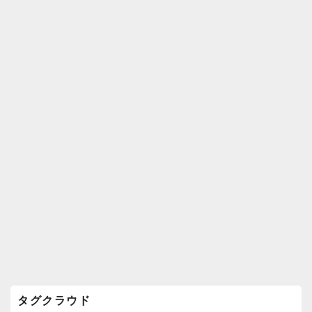
k
ウ
ィ
ジ
ェ
ッ
ト
エ
リ
ア
タグクラウド