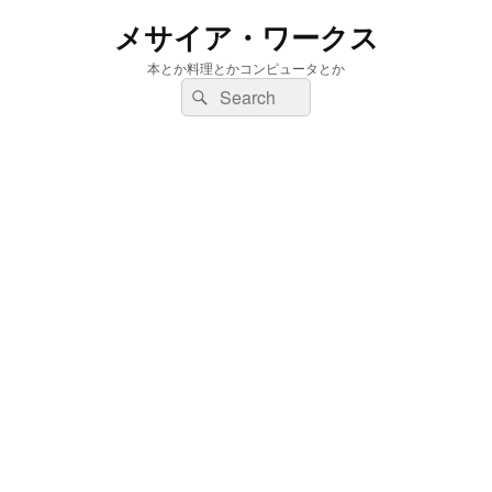
メサイア・ワークス
本とか料理とかコンピュータとか
検
検
索:
索