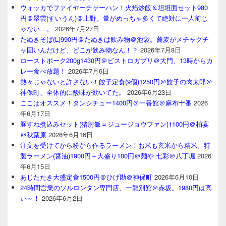
ウォッカでファイヤーチャーハン！火焰炒飯＆坦坦面セット980
円＠翠雲(すいうん)＠上野。量がめっちゃ多くて絶対に一人前じ
ゃない…。
2026年7月27日
たぬきそば(L)990円＠たぬきは飲み物＠池袋。蕎麦がメチャクチ
ャ固いんだけど、どこが飲み物なん！？
2026年7月8日
ローストポーク200g1430円＠ビストロガブリ＠大門、13時からカ
レー食べ放題！
2026年7月6日
熱々じゃないと許さない！餃子定食(9個)1250円＠餃子の肉太郎＠
神保町、全体的に酸味が効いてた。
2026年6月23日
ここはオススメ！タンシチュー1400円＠一番館＠麻布十番
2026
年6月17日
豚すね煮込みセット(猪肘飯＝ジュージョウファン)1100円＠柏宴
＠秋葉原
2026年6月16日
注文を受けてから粉から作るラーメン！お米も玄米から精米。特
製ラーメン(醤油)1900円＋大盛り100円＠麺や 七彩＠八丁堀
2026
年6月15日
あじたたき大盛定食1500円＠ひげ勘＠神保町
2026年6月10日
24時間営業のソルロンタン専門店、一龍別館＠赤坂。1980円は高
い～！
2026年6月2日