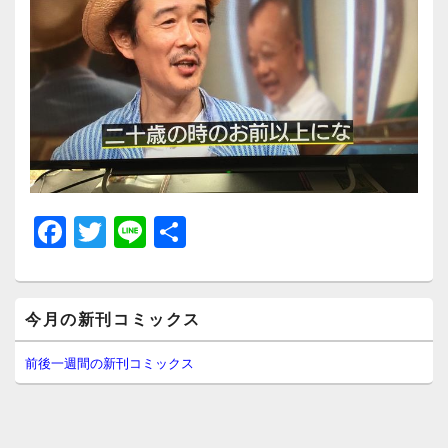
F
T
Li
共
a
wi
n
有
c
tt
e
メ
e
er
今月の新刊コミックス
イ
ン
b
サ
前後一週間の新刊コミックス
イ
o
ド
o
バ
ー