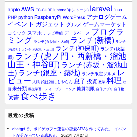
laravel
AWS
apple
linux
kintone(キントーン)
EC-CUBE
アナログゲーム
RaspberryPi
python
PHP
WordPress
イベント
ガジェット
ゲームマーケット
グルメ
プログラ
スマホ
コミック
データベース
テレビ番組
ミング
ランチ(新橋)
ランチ(五反田・大崎)
ランチ
ランチ(神保町)
ランチ(秋葉
(有楽町)
ランチ(浜松町・三田)
ランチ(虎ノ門・西新橋・溜池
原)
山王・神谷町)
ランチ(赤坂・溜池山
レ
王)
ランチ(銀座・築地)
ランチ限定グルメ
料理
ビュー
息子
投資
娘は誰にもやらん
人狼
数学
映
未分類
糖質制限
画
自作アプリ
自作物
機械学習・ディープラーニング
食べ歩き
読書
最近の投稿
chatgptで、ボドゲカフェ運営の恋愛ADVを作ってみた。 イベン
トが分かっている感ある。
2026年7月27日