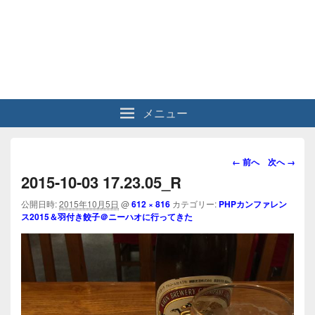
メニュー
画
← 前へ
次へ →
像
2015-10-03 17.23.05_R
ナ
ビ
公開日時:
2015年10月5日
@
612 × 816
カテゴリー:
PHPカンファレン
ス2015＆羽付き餃子＠ニーハオに行ってきた
ゲ
ー
シ
ョ
ン