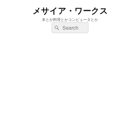
メサイア・ワークス
本とか料理とかコンピュータとか
検
検
索:
索