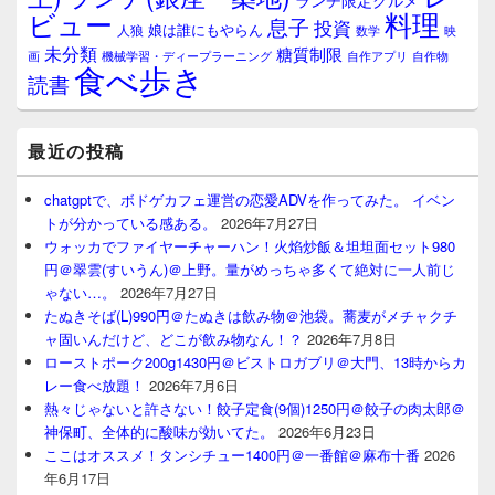
ランチ限定グルメ
料理
ビュー
息子
投資
娘は誰にもやらん
人狼
数学
映
未分類
糖質制限
画
自作アプリ
自作物
機械学習・ディープラーニング
食べ歩き
読書
最近の投稿
chatgptで、ボドゲカフェ運営の恋愛ADVを作ってみた。 イベン
トが分かっている感ある。
2026年7月27日
ウォッカでファイヤーチャーハン！火焰炒飯＆坦坦面セット980
円＠翠雲(すいうん)＠上野。量がめっちゃ多くて絶対に一人前じ
ゃない…。
2026年7月27日
たぬきそば(L)990円＠たぬきは飲み物＠池袋。蕎麦がメチャクチ
ャ固いんだけど、どこが飲み物なん！？
2026年7月8日
ローストポーク200g1430円＠ビストロガブリ＠大門、13時からカ
レー食べ放題！
2026年7月6日
熱々じゃないと許さない！餃子定食(9個)1250円＠餃子の肉太郎＠
神保町、全体的に酸味が効いてた。
2026年6月23日
ここはオススメ！タンシチュー1400円＠一番館＠麻布十番
2026
年6月17日