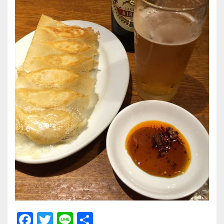
F
T
Li
共