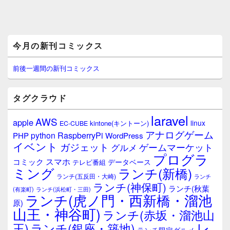
メ
今月の新刊コミックス
イ
ン
サ
前後一週間の新刊コミックス
イ
ド
バ
タグクラウド
ー
ウ
laravel
AWS
apple
ィ
linux
kintone(キントーン)
EC-CUBE
ジ
アナログゲーム
RaspberryPi
python
PHP
WordPress
ェ
イベント
ガジェット
ゲームマーケット
グルメ
ッ
プログラ
ト
スマホ
コミック
データベース
テレビ番組
エ
ミング
ランチ(新橋)
ランチ(五反田・大崎)
ランチ
リ
ランチ(神保町)
ア
ランチ(秋葉
(有楽町)
ランチ(浜松町・三田)
ランチ(虎ノ門・西新橋・溜池
原)
山王・神谷町)
ランチ(赤坂・溜池山
レ
王)
ランチ(銀座・築地)