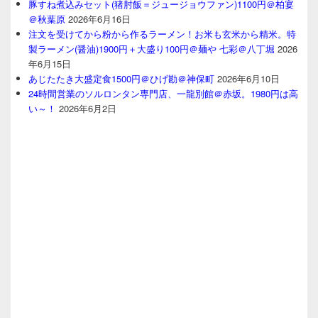
豚すね煮込みセット(猪肘飯＝ジュージョウファン)1100円＠柏宴
＠秋葉原
2026年6月16日
注文を受けてから粉から作るラーメン！お米も玄米から精米。特
製ラーメン(醤油)1900円＋大盛り100円＠麺や 七彩＠八丁堀
2026
年6月15日
あじたたき大盛定食1500円＠ひげ勘＠神保町
2026年6月10日
24時間営業のソルロンタン専門店、一龍別館＠赤坂。1980円は高
い～！
2026年6月2日