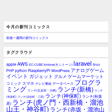
メ
今月の新刊コミックス
イ
ン
サ
前後一週間の新刊コミックス
イ
ド
バ
タグクラウド
ー
ウ
laravel
AWS
apple
ィ
linux
kintone(キントーン)
EC-CUBE
ジ
アナログゲーム
RaspberryPi
python
PHP
WordPress
ェ
イベント
ガジェット
ゲームマーケット
グルメ
ッ
プログラ
ト
スマホ
コミック
データベース
テレビ番組
エ
ミング
ランチ(新橋)
ランチ(五反田・大崎)
ランチ
リ
ランチ(神保町)
ア
ランチ(秋葉
(有楽町)
ランチ(浜松町・三田)
ランチ(虎ノ門・西新橋・溜池
原)
山王・神谷町)
ランチ(赤坂・溜池山