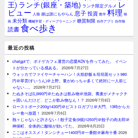
レ
王)
ランチ(銀座・築地)
ランチ限定グルメ
料理
ビュー
息子
投資
娘は誰にもやらん
人狼
数学
映
未分類
糖質制限
画
自作アプリ
自作物
機械学習・ディープラーニング
食べ歩き
読書
最近の投稿
chatgptで、ボドゲカフェ運営の恋愛ADVを作ってみた。 イベン
トが分かっている感ある。
2026年7月27日
ウォッカでファイヤーチャーハン！火焰炒飯＆坦坦面セット980
円＠翠雲(すいうん)＠上野。量がめっちゃ多くて絶対に一人前じ
ゃない…。
2026年7月27日
たぬきそば(L)990円＠たぬきは飲み物＠池袋。蕎麦がメチャクチ
ャ固いんだけど、どこが飲み物なん！？
2026年7月8日
ローストポーク200g1430円＠ビストロガブリ＠大門、13時からカ
レー食べ放題！
2026年7月6日
熱々じゃないと許さない！餃子定食(9個)1250円＠餃子の肉太郎＠
神保町、全体的に酸味が効いてた。
2026年6月23日
ここはオススメ！タンシチュー1400円＠一番館＠麻布十番
2026