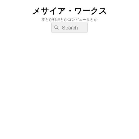
メサイア・ワークス
本とか料理とかコンピュータとか
検
検
索:
索