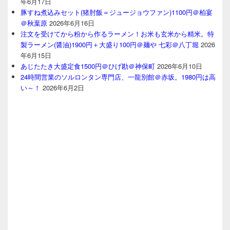
年6月17日
豚すね煮込みセット(猪肘飯＝ジュージョウファン)1100円＠柏宴
＠秋葉原
2026年6月16日
注文を受けてから粉から作るラーメン！お米も玄米から精米。特
製ラーメン(醤油)1900円＋大盛り100円＠麺や 七彩＠八丁堀
2026
年6月15日
あじたたき大盛定食1500円＠ひげ勘＠神保町
2026年6月10日
24時間営業のソルロンタン専門店、一龍別館＠赤坂。1980円は高
い～！
2026年6月2日