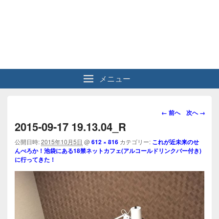
メニュー
画
← 前へ
次へ →
像
2015-09-17 19.13.04_R
ナ
ビ
公開日時:
2015年10月5日
@
612 × 816
カテゴリー:
これが近未来のせ
んべろか！池袋にある18禁ネットカフェ(アルコールドリンクバー付き)
ゲ
に行ってきた！
ー
シ
ョ
ン