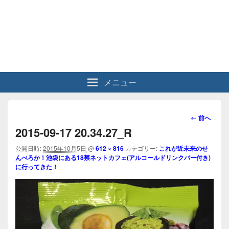
メニュー
画
← 前へ
像
2015-09-17 20.34.27_R
ナ
ビ
公開日時:
2015年10月5日
@
612 × 816
カテゴリー:
これが近未来のせ
んべろか！池袋にある18禁ネットカフェ(アルコールドリンクバー付き)
ゲ
に行ってきた！
ー
シ
ョ
ン