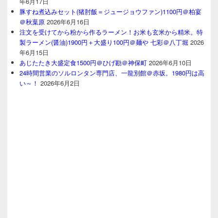
年6月17日
豚すね煮込みセット(猪肘飯＝ジュージョウファン)1100円＠柏宴
＠秋葉原
2026年6月16日
注文を受けてから粉から作るラーメン！お米も玄米から精米。特
製ラーメン(醤油)1900円＋大盛り100円＠麺や 七彩＠八丁堀
2026
年6月15日
あじたたき大盛定食1500円＠ひげ勘＠神保町
2026年6月10日
24時間営業のソルロンタン専門店、一龍別館＠赤坂。1980円は高
い～！
2026年6月2日