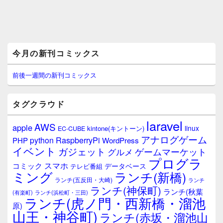
メ
今月の新刊コミックス
イ
ン
サ
前後一週間の新刊コミックス
イ
ド
バ
タグクラウド
ー
ウ
laravel
AWS
apple
ィ
linux
kintone(キントーン)
EC-CUBE
ジ
アナログゲーム
RaspberryPi
python
PHP
WordPress
ェ
イベント
ガジェット
ゲームマーケット
グルメ
ッ
プログラ
ト
スマホ
コミック
データベース
テレビ番組
エ
ミング
ランチ(新橋)
ランチ(五反田・大崎)
ランチ
リ
ランチ(神保町)
ア
ランチ(秋葉
(有楽町)
ランチ(浜松町・三田)
ランチ(虎ノ門・西新橋・溜池
原)
山王・神谷町)
ランチ(赤坂・溜池山