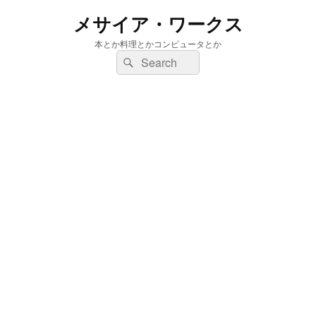
メサイア・ワークス
本とか料理とかコンピュータとか
検
検
索:
索