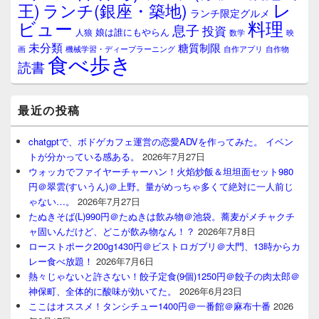
レ
王)
ランチ(銀座・築地)
ランチ限定グルメ
料理
ビュー
息子
投資
娘は誰にもやらん
人狼
数学
映
未分類
糖質制限
画
自作アプリ
自作物
機械学習・ディープラーニング
食べ歩き
読書
最近の投稿
chatgptで、ボドゲカフェ運営の恋愛ADVを作ってみた。 イベン
トが分かっている感ある。
2026年7月27日
ウォッカでファイヤーチャーハン！火焰炒飯＆坦坦面セット980
円＠翠雲(すいうん)＠上野。量がめっちゃ多くて絶対に一人前じ
ゃない…。
2026年7月27日
たぬきそば(L)990円＠たぬきは飲み物＠池袋。蕎麦がメチャクチ
ャ固いんだけど、どこが飲み物なん！？
2026年7月8日
ローストポーク200g1430円＠ビストロガブリ＠大門、13時からカ
レー食べ放題！
2026年7月6日
熱々じゃないと許さない！餃子定食(9個)1250円＠餃子の肉太郎＠
神保町、全体的に酸味が効いてた。
2026年6月23日
ここはオススメ！タンシチュー1400円＠一番館＠麻布十番
2026