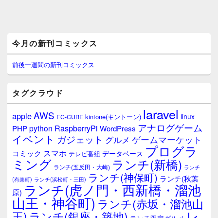
メ
今月の新刊コミックス
イ
ン
サ
前後一週間の新刊コミックス
イ
ド
バ
タグクラウド
ー
ウ
laravel
AWS
apple
ィ
linux
kintone(キントーン)
EC-CUBE
ジ
アナログゲーム
RaspberryPi
python
PHP
WordPress
ェ
イベント
ガジェット
ゲームマーケット
グルメ
ッ
プログラ
ト
スマホ
コミック
データベース
テレビ番組
エ
ミング
ランチ(新橋)
ランチ(五反田・大崎)
ランチ
リ
ランチ(神保町)
ア
ランチ(秋葉
(有楽町)
ランチ(浜松町・三田)
ランチ(虎ノ門・西新橋・溜池
原)
山王・神谷町)
ランチ(赤坂・溜池山
レ
王)
ランチ(銀座・築地)