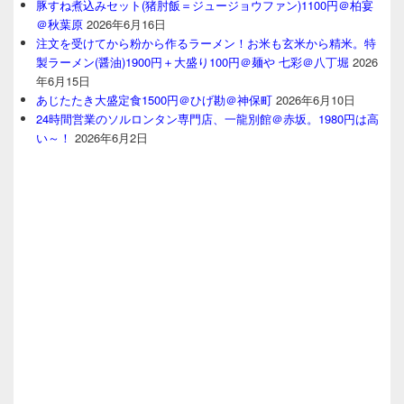
豚すね煮込みセット(猪肘飯＝ジュージョウファン)1100円＠柏宴
＠秋葉原
2026年6月16日
注文を受けてから粉から作るラーメン！お米も玄米から精米。特
製ラーメン(醤油)1900円＋大盛り100円＠麺や 七彩＠八丁堀
2026
年6月15日
あじたたき大盛定食1500円＠ひげ勘＠神保町
2026年6月10日
24時間営業のソルロンタン専門店、一龍別館＠赤坂。1980円は高
い～！
2026年6月2日