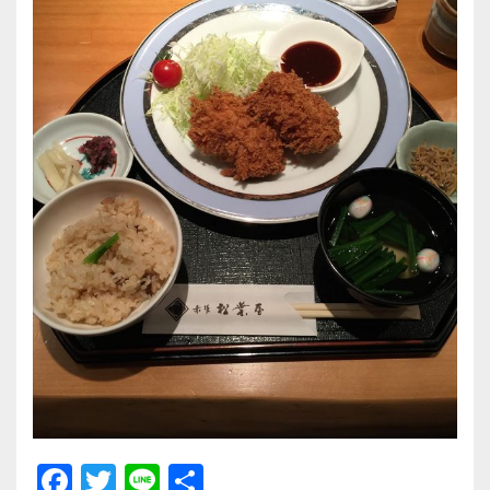
F
T
Li
共