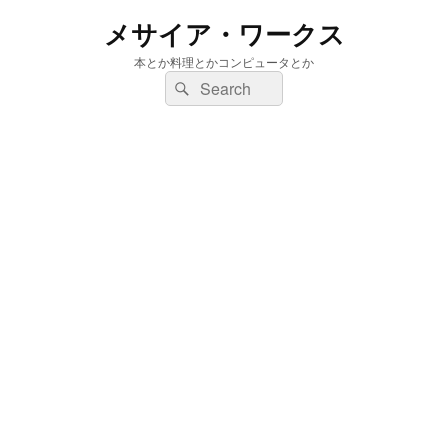
メサイア・ワークス
本とか料理とかコンピュータとか
検
検
索:
索