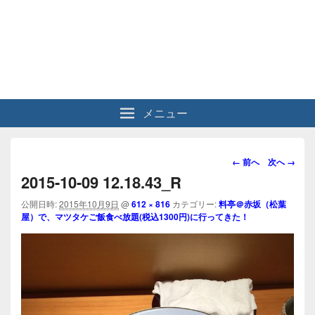
メニュー
画
← 前へ
次へ →
像
2015-10-09 12.18.43_R
ナ
ビ
公開日時:
2015年10月9日
@
612 × 816
カテゴリー:
料亭＠赤坂（松葉
屋）で、マツタケご飯食べ放題(税込1300円)に行ってきた！
ゲ
ー
シ
ョ
ン