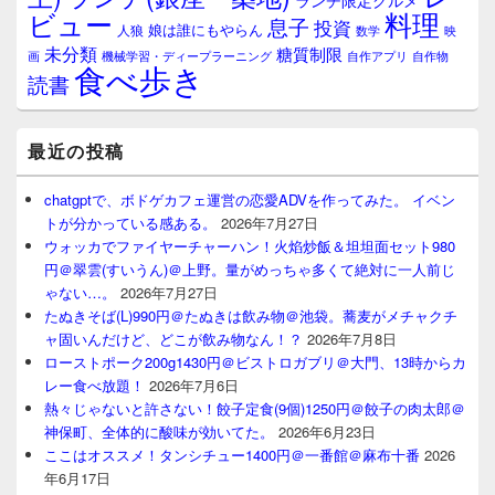
ランチ限定グルメ
料理
ビュー
息子
投資
娘は誰にもやらん
人狼
数学
映
未分類
糖質制限
画
自作アプリ
自作物
機械学習・ディープラーニング
食べ歩き
読書
最近の投稿
chatgptで、ボドゲカフェ運営の恋愛ADVを作ってみた。 イベン
トが分かっている感ある。
2026年7月27日
ウォッカでファイヤーチャーハン！火焰炒飯＆坦坦面セット980
円＠翠雲(すいうん)＠上野。量がめっちゃ多くて絶対に一人前じ
ゃない…。
2026年7月27日
たぬきそば(L)990円＠たぬきは飲み物＠池袋。蕎麦がメチャクチ
ャ固いんだけど、どこが飲み物なん！？
2026年7月8日
ローストポーク200g1430円＠ビストロガブリ＠大門、13時からカ
レー食べ放題！
2026年7月6日
熱々じゃないと許さない！餃子定食(9個)1250円＠餃子の肉太郎＠
神保町、全体的に酸味が効いてた。
2026年6月23日
ここはオススメ！タンシチュー1400円＠一番館＠麻布十番
2026
年6月17日