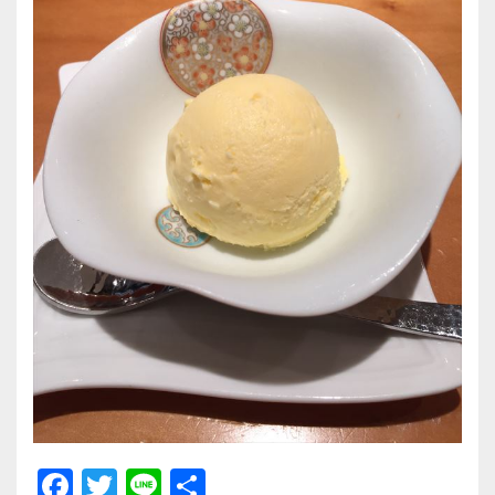
F
T
Li
共