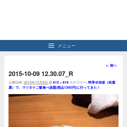
メニュー
画
← 前へ
像
2015-10-09 12.30.07_R
ナ
ビ
公開日時:
2015年10月9日
@
612 × 816
カテゴリー:
料亭＠赤坂（松葉
屋）で、マツタケご飯食べ放題(税込1300円)に行ってきた！
ゲ
ー
シ
ョ
ン