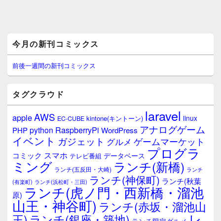
メ
今月の新刊コミックス
イ
ン
サ
前後一週間の新刊コミックス
イ
ド
バ
タグクラウド
ー
ウ
laravel
AWS
apple
ィ
linux
kintone(キントーン)
EC-CUBE
ジ
アナログゲーム
RaspberryPi
python
PHP
WordPress
ェ
イベント
ガジェット
ゲームマーケット
グルメ
ッ
プログラ
ト
スマホ
コミック
データベース
テレビ番組
エ
ミング
ランチ(新橋)
ランチ(五反田・大崎)
ランチ
リ
ランチ(神保町)
ア
ランチ(秋葉
(有楽町)
ランチ(浜松町・三田)
ランチ(虎ノ門・西新橋・溜池
原)
山王・神谷町)
ランチ(赤坂・溜池山
レ
王)
ランチ(銀座・築地)