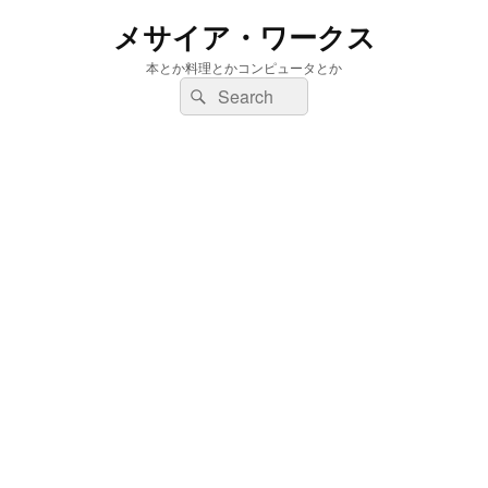
メサイア・ワークス
本とか料理とかコンピュータとか
検
検
索:
索