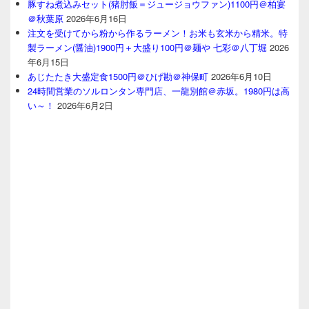
豚すね煮込みセット(猪肘飯＝ジュージョウファン)1100円＠柏宴
＠秋葉原
2026年6月16日
注文を受けてから粉から作るラーメン！お米も玄米から精米。特
製ラーメン(醤油)1900円＋大盛り100円＠麺や 七彩＠八丁堀
2026
年6月15日
あじたたき大盛定食1500円＠ひげ勘＠神保町
2026年6月10日
24時間営業のソルロンタン専門店、一龍別館＠赤坂。1980円は高
い～！
2026年6月2日