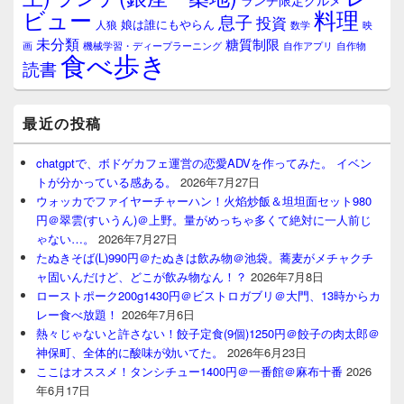
ランチ限定グルメ
料理
ビュー
息子
投資
娘は誰にもやらん
人狼
数学
映
未分類
糖質制限
画
自作アプリ
自作物
機械学習・ディープラーニング
食べ歩き
読書
最近の投稿
chatgptで、ボドゲカフェ運営の恋愛ADVを作ってみた。 イベン
トが分かっている感ある。
2026年7月27日
ウォッカでファイヤーチャーハン！火焰炒飯＆坦坦面セット980
円＠翠雲(すいうん)＠上野。量がめっちゃ多くて絶対に一人前じ
ゃない…。
2026年7月27日
たぬきそば(L)990円＠たぬきは飲み物＠池袋。蕎麦がメチャクチ
ャ固いんだけど、どこが飲み物なん！？
2026年7月8日
ローストポーク200g1430円＠ビストロガブリ＠大門、13時からカ
レー食べ放題！
2026年7月6日
熱々じゃないと許さない！餃子定食(9個)1250円＠餃子の肉太郎＠
神保町、全体的に酸味が効いてた。
2026年6月23日
ここはオススメ！タンシチュー1400円＠一番館＠麻布十番
2026
年6月17日