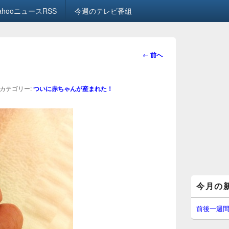
ahooニュースRSS
今週のテレビ番組
画
← 前へ
像
ナ
ビ
カテゴリー:
ついに赤ちゃんが産まれた！
ゲ
ー
シ
ョ
ン
メ
今月の
イ
ン
サ
前後一週
イ
ド