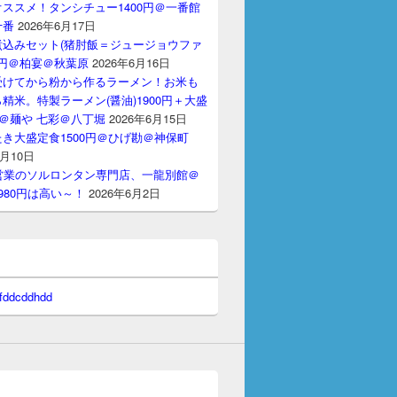
ススメ！タンシチュー1400円＠一番館
十番
2026年6月17日
煮込みセット(猪肘飯＝ジュージョウファ
00円＠柏宴＠秋葉原
2026年6月16日
受けてから粉から作るラーメン！お米も
精米。特製ラーメン(醤油)1900円＋大盛
円＠麺や 七彩＠八丁堀
2026年6月15日
き大盛定食1500円＠ひげ勘＠神保町
6月10日
間営業のソルロンタン専門店、一龍別館＠
980円は高い～！
2026年6月2日
 fddcddhdd