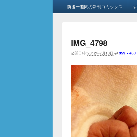
メ
前後一週間の新刊コミックス
y
イ
ン
メ
ニ
ュ
IMG_4798
ー
公開日時:
2012年7月18日
@
359 × 480