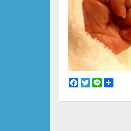
F
T
Li
共
a
wi
n
有
c
tt
e
e
er
b
o