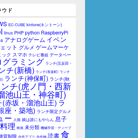
ラウド
WS
kintone(キントーン)
EC-CUBE
l
RaspberryPi
python
PHP
linux
イベン
アナログゲーム
ss
ェット
ゲームマーケ
グルメ
スマホ
ミック
データベー
テレビ番組
ログラミング
ランチ(五反田・
ンチ(新橋)
ランチ(有楽町)
ランチ
ランチ(神保町)
ランチ(秋
田)
ランチ(虎ノ門・西新
溜池山王・神谷町)
(赤坂・溜池山王)
ラ
銀座・築地)
ランチ限定グルメ
ュー
息子
娘は誰にもやらん
人狼
料理
未分類
映画
機械学習・ディープ
食
読書
糖質制限
自作アプリ
自作物