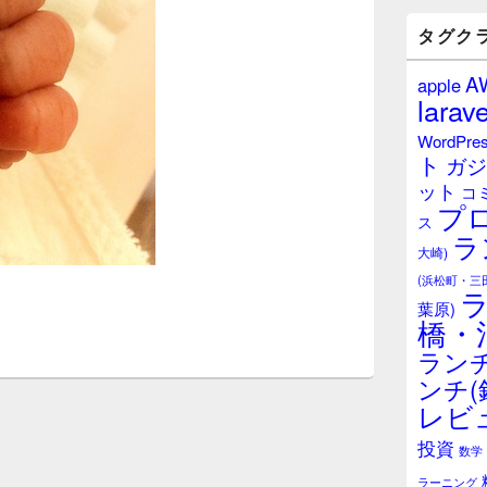
バ
ー
タグク
ウ
ィ
A
apple
ジ
larave
ェ
ッ
WordPre
ト
ト
ガジ
エ
ット
リ
コ
プ
ア
ス
ラ
大崎)
(浜松町・三
葉原)
橋・
ランチ
ンチ(
レビ
投資
数学
ラーニング