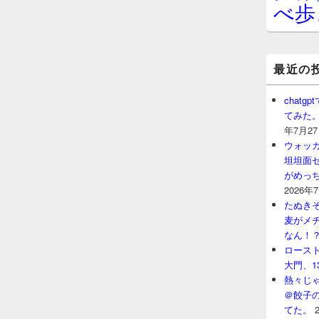
べ歩
最近の
chat
てみた
年7月2
ウォッ
坦坦面セ
がめっ
2026年
たぬきそ
麦がメ
なん！
ロースト
大門、1
熱々じゃ
＠餃子
てた。