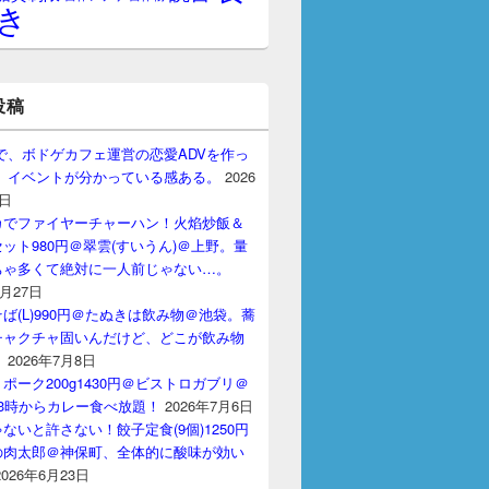
き
投稿
gptで、ボドゲカフェ運営の恋愛ADVを作っ
。 イベントが分かっている感ある。
2026
7日
カでファイヤーチャーハン！火焰炒飯＆
ット980円＠翠雲(すいうん)＠上野。量
ちゃ多くて絶対に一人前じゃない…。
7月27日
ば(L)990円＠たぬきは飲み物＠池袋。蕎
チャクチャ固いんだけど、どこが飲み物
？
2026年7月8日
ポーク200g1430円＠ビストロガブリ＠
3時からカレー食べ放題！
2026年7月6日
ないと許さない！餃子定食(9個)1250円
の肉太郎＠神保町、全体的に酸味が効い
2026年6月23日