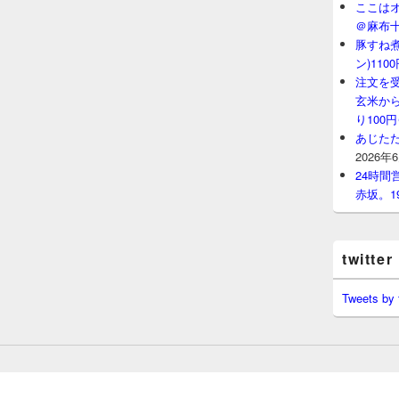
ここはオ
＠麻布
豚すね
ン)11
注文を
玄米から
り100
あじたた
2026年
24時
赤坂。1
twitter
Tweets by