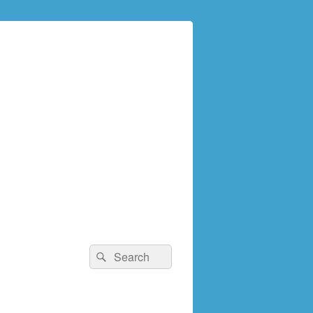
検
検
索:
索