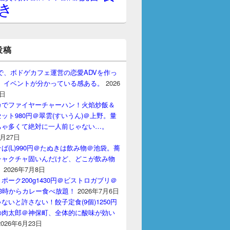
き
投稿
gptで、ボドゲカフェ運営の恋愛ADVを作っ
。 イベントが分かっている感ある。
2026
7日
カでファイヤーチャーハン！火焰炒飯＆
ット980円＠翠雲(すいうん)＠上野。量
ちゃ多くて絶対に一人前じゃない…。
7月27日
ば(L)990円＠たぬきは飲み物＠池袋。蕎
チャクチャ固いんだけど、どこが飲み物
？
2026年7月8日
ポーク200g1430円＠ビストロガブリ＠
3時からカレー食べ放題！
2026年7月6日
ないと許さない！餃子定食(9個)1250円
の肉太郎＠神保町、全体的に酸味が効い
2026年6月23日