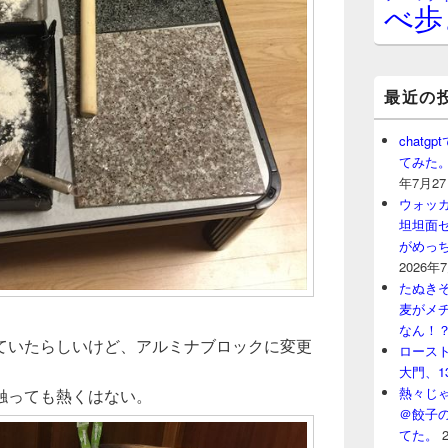
べ歩
最近の
chat
てみた
年7月2
ウォッ
坦坦面セ
がめっ
2026年
たぬきそ
麦がメ
なん！
ていたらしいけど、アルミナブロックに変更
ロースト
大門、1
熱々じゃ
触っても熱くはない。
＠餃子
てた。