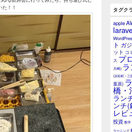
バ
いた！！
ー
タグク
ウ
ィ
A
apple
ジ
larave
ェ
ッ
WordPre
ト
ト
ガジ
エ
ット
リ
コ
プ
ア
ス
ラ
大崎)
(浜松町・三
葉原)
橋・
ランチ
ンチ(
レビ
投資
数学
ラーニング