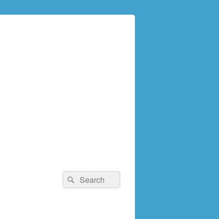
検
検
索:
索