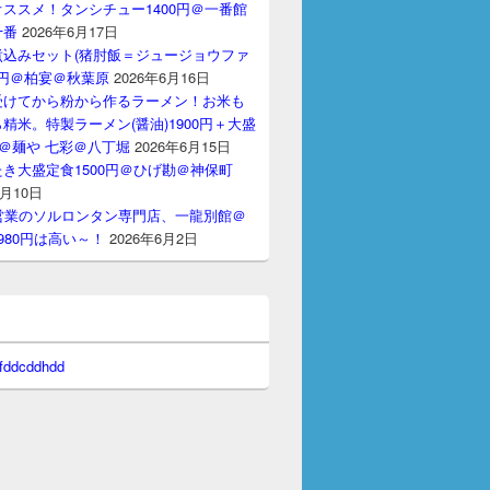
ススメ！タンシチュー1400円＠一番館
十番
2026年6月17日
煮込みセット(猪肘飯＝ジュージョウファ
00円＠柏宴＠秋葉原
2026年6月16日
受けてから粉から作るラーメン！お米も
精米。特製ラーメン(醤油)1900円＋大盛
円＠麺や 七彩＠八丁堀
2026年6月15日
き大盛定食1500円＠ひげ勘＠神保町
6月10日
間営業のソルロンタン専門店、一龍別館＠
980円は高い～！
2026年6月2日
 fddcddhdd