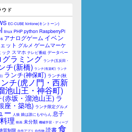
ラウド
WS
kintone(キントーン)
EC-CUBE
l
RaspberryPi
python
PHP
linux
イベン
アナログゲーム
ss
ェット
ゲームマーケ
グルメ
スマホ
ミック
データベー
テレビ番組
ログラミング
ランチ(五反田・
ンチ(新橋)
ランチ(有楽町)
ランチ
ランチ(神保町)
ランチ(秋
田)
ランチ(虎ノ門・西新
溜池山王・神谷町)
(赤坂・溜池山王)
ラ
銀座・築地)
ランチ限定グルメ
ュー
息子
娘は誰にもやらん
人狼
料理
未分類
映画
機械学習・ディープ
食
読書
糖質制限
自作アプリ
自作物