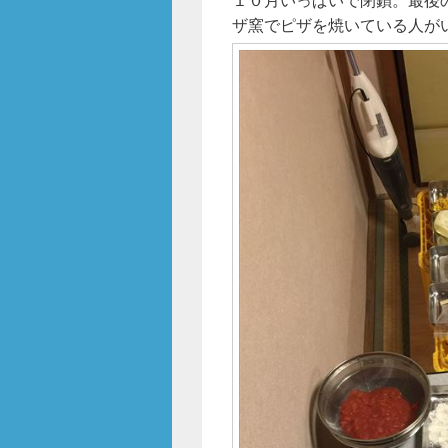
o
ザ窯でピザを焼いている人が
o
k