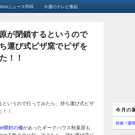
ahooニュースRSS
今週のテレビ番組
原が閉鎖するというので
ち運び式ピザ窯でピザを
た！！
るというので行ってみたら、持ち運び式ピザ
メ
今月の
た！！
イ
ン
サ
前後一週
per開封の儀
があったギークハウス秋葉原も
イ
ド
のゆる飲み会に行ってみたら、持ち運び式ピ