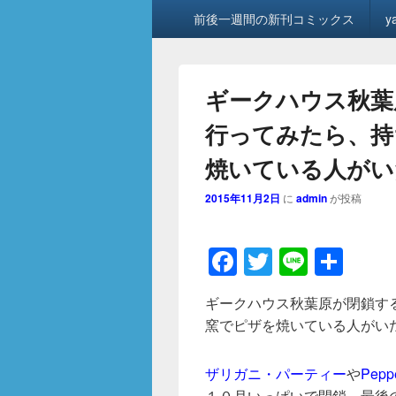
メ
前後一週間の新刊コミックス
y
イ
ン
メ
ニ
ギークハウス秋葉
ュ
ー
行ってみたら、持
焼いている人がい
2015年11月2日
に
admin
が投稿
F
T
Li
共
a
wi
n
有
ギークハウス秋葉原が閉鎖す
c
tt
e
窯でピザを焼いている人がい
e
er
b
ザリガニ・パーティー
や
Pep
１０月いっぱいで閉鎖。最後