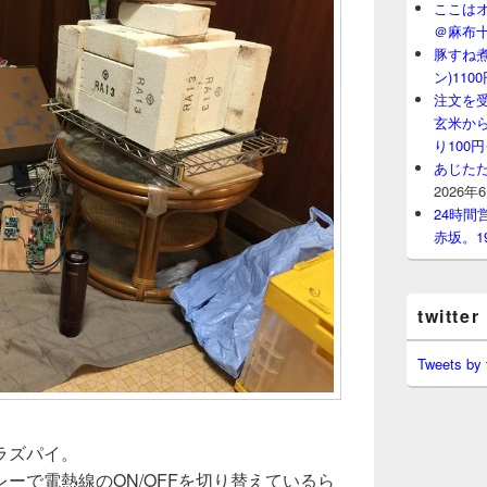
ここはオ
＠麻布
豚すね
ン)11
注文を
玄米から
り100
あじたた
2026年
24時
赤坂。1
twitter
Tweets by
ラズパイ。
ーで電熱線のON/OFFを切り替えているら