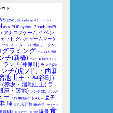
ラウド
WS
kintone(キントーン)
EC-CUBE
l
RaspberryPi
python
PHP
linux
イベン
アナログゲーム
ss
ェット
ゲームマーケ
グルメ
スマホ
ミック
データベー
テレビ番組
ログラミング
ランチ(五反田・
ンチ(新橋)
ランチ(有楽町)
ランチ
ランチ(神保町)
ランチ(秋
田)
ランチ(虎ノ門・西新
溜池山王・神谷町)
(赤坂・溜池山王)
ラ
銀座・築地)
ランチ限定グルメ
ュー
息子
娘は誰にもやらん
人狼
料理
未分類
映画
機械学習・ディープ
食
読書
糖質制限
自作アプリ
自作物