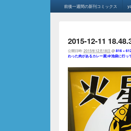
メ
前後一週間の新刊コミックス
y
イ
ン
メ
ニ
ュ
2015-12-11 18.48
ー
公開日時:
2015年12月18日
@
816 × 61
わった肉があるカレー屋)＠池袋に行っ