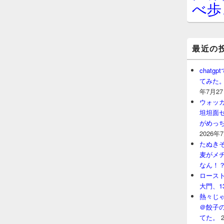
べ歩
最近の
chat
てみた
年7月2
ウォッ
坦坦面セ
がめっ
2026年
たぬきそ
麦がメ
なん！
ロースト
大門、1
熱々じゃ
＠餃子
てた。