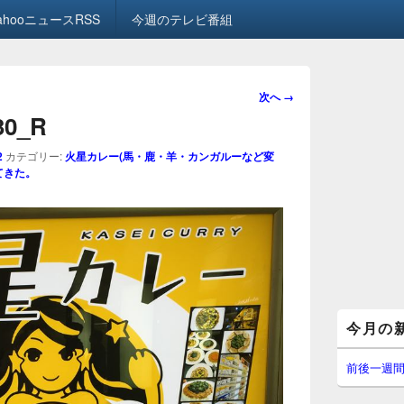
ahooニュースRSS
今週のテレビ番組
画
次へ →
像
.30_R
ナ
ビ
2
カテゴリー:
火星カレー(馬・鹿・羊・カンガルーなど変
ゲ
てきた。
ー
シ
ョ
ン
メ
今月の
イ
ン
サ
前後一週
イ
ド