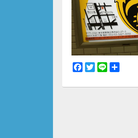
F
T
Li
共
a
wi
n
有
c
tt
e
e
er
b
o
o
k