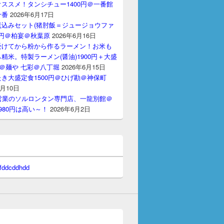
ススメ！タンシチュー1400円＠一番館
十番
2026年6月17日
煮込みセット(猪肘飯＝ジュージョウファ
00円＠柏宴＠秋葉原
2026年6月16日
受けてから粉から作るラーメン！お米も
精米。特製ラーメン(醤油)1900円＋大盛
円＠麺や 七彩＠八丁堀
2026年6月15日
き大盛定食1500円＠ひげ勘＠神保町
6月10日
間営業のソルロンタン専門店、一龍別館＠
980円は高い～！
2026年6月2日
 fddcddhdd