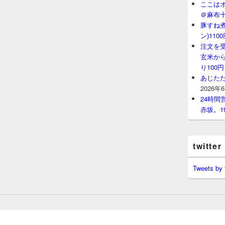
ここはオ
＠麻布
豚すね
ン)11
注文を
玄米から
り100
あじたた
2026年
24時
赤坂。1
twitter
Tweets by