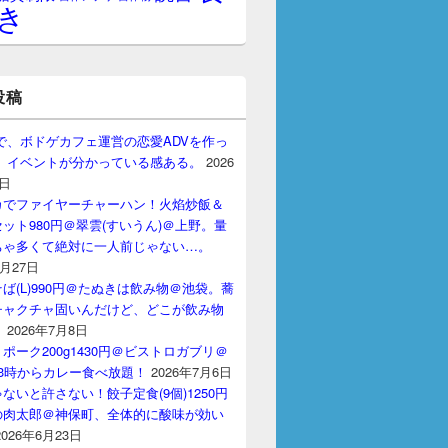
き
投稿
gptで、ボドゲカフェ運営の恋愛ADVを作っ
。 イベントが分かっている感ある。
2026
7日
カでファイヤーチャーハン！火焰炒飯＆
ット980円＠翠雲(すいうん)＠上野。量
ちゃ多くて絶対に一人前じゃない…。
7月27日
ば(L)990円＠たぬきは飲み物＠池袋。蕎
チャクチャ固いんだけど、どこが飲み物
？
2026年7月8日
ポーク200g1430円＠ビストロガブリ＠
3時からカレー食べ放題！
2026年7月6日
ないと許さない！餃子定食(9個)1250円
の肉太郎＠神保町、全体的に酸味が効い
2026年6月23日