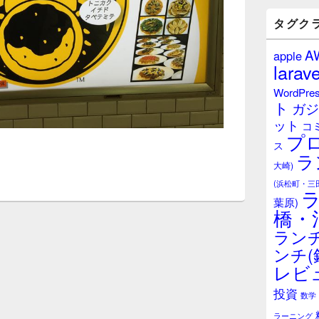
バ
ー
タグク
ウ
ィ
A
apple
ジ
larave
ェ
ッ
WordPre
ト
ト
ガジ
エ
ット
リ
コ
プ
ア
ス
ラ
大崎)
(浜松町・三
葉原)
橋・
ランチ
ンチ(
レビ
投資
数学
ラーニング