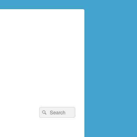
検
検
索:
索