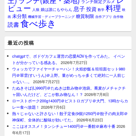
王)
ランチ(銀座・築地)
ランチ限定グルメ
料理
ビュー
息子
投資
娘は誰にもやらん
人狼
数学
映
未分類
糖質制限
画
自作アプリ
自作物
機械学習・ディープラーニング
食べ歩き
読書
最近の投稿
chatgptで、ボドゲカフェ運営の恋愛ADVを作ってみた。 イベン
トが分かっている感ある。
2026年7月27日
ウォッカでファイヤーチャーハン！火焰炒飯＆坦坦面セット980
円＠翠雲(すいうん)＠上野。量がめっちゃ多くて絶対に一人前じ
ゃない…。
2026年7月27日
たぬきそば(L)990円＠たぬきは飲み物＠池袋。蕎麦がメチャクチ
ャ固いんだけど、どこが飲み物なん！？
2026年7月8日
ローストポーク200g1430円＠ビストロガブリ＠大門、13時からカ
レー食べ放題！
2026年7月6日
熱々じゃないと許さない！餃子定食(9個)1250円＠餃子の肉太郎＠
神保町、全体的に酸味が効いてた。
2026年6月23日
ここはオススメ！タンシチュー1400円＠一番館＠麻布十番
2026
年6月17日