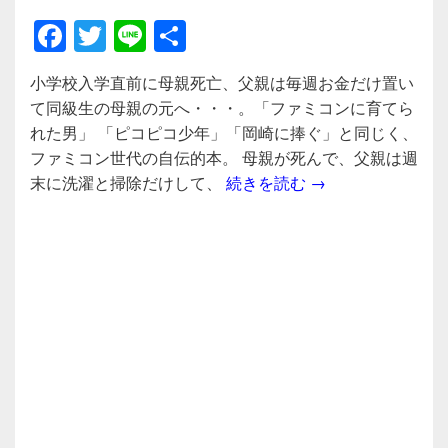
F
T
Li
共
a
wi
n
有
小学校入学直前に母親死亡、父親は毎週お金だけ置い
c
tt
e
て同級生の母親の元へ・・・。「ファミコンに育てら
e
er
れた男」 「ピコピコ少年」「岡崎に捧ぐ」と同じく、
b
ファミコン世代の自伝的本。 母親が死んで、父親は週
小学校入学直前に
末に洗濯と掃除だけして、
続きを読む
→
o
o
k