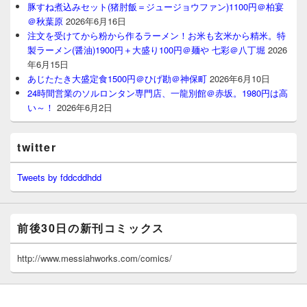
豚すね煮込みセット(猪肘飯＝ジュージョウファン)1100円＠柏宴
＠秋葉原
2026年6月16日
注文を受けてから粉から作るラーメン！お米も玄米から精米。特
製ラーメン(醤油)1900円＋大盛り100円＠麺や 七彩＠八丁堀
2026
年6月15日
あじたたき大盛定食1500円＠ひげ勘＠神保町
2026年6月10日
24時間営業のソルロンタン専門店、一龍別館＠赤坂。1980円は高
い～！
2026年6月2日
twitter
Tweets by fddcddhdd
前後30日の新刊コミックス
http://www.messiahworks.com/comics/