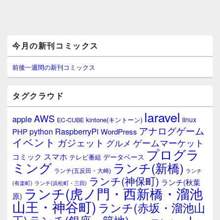
メ
今月の新刊コミックス
イ
ン
サ
前後一週間の新刊コミックス
イ
ド
バ
タグクラウド
ー
ウ
laravel
AWS
apple
ィ
linux
kintone(キントーン)
EC-CUBE
ジ
アナログゲーム
RaspberryPi
python
PHP
WordPress
ェ
イベント
ガジェット
ゲームマーケット
グルメ
ッ
プログラ
ト
スマホ
コミック
データベース
テレビ番組
エ
ミング
ランチ(新橋)
ランチ(五反田・大崎)
ランチ
リ
ランチ(神保町)
ア
ランチ(秋葉
(有楽町)
ランチ(浜松町・三田)
ランチ(虎ノ門・西新橋・溜池
原)
山王・神谷町)
ランチ(赤坂・溜池山
レ