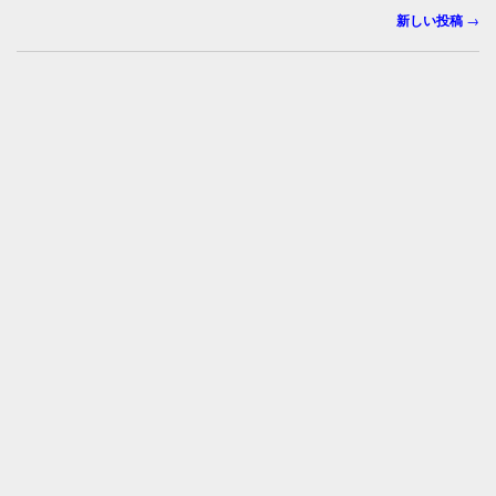
k
投
新しい投稿
→
稿
ナ
ビ
ゲ
ー
シ
ョ
ン