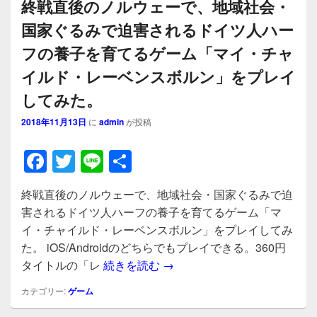
終戦直後のノルウェーで、地域社会・
国家ぐるみで迫害されるドイツ人ハー
フの養子を育てるゲーム「マイ・チャ
イルド・レーベンスボルン」をプレイ
してみた。
2018年11月13日
に
admin
が投稿
F
T
Li
共
a
wi
n
有
終戦直後のノルウェーで、地域社会・国家ぐるみで迫
c
tt
e
害されるドイツ人ハーフの養子を育てるゲーム「マ
e
er
イ・チャイルド・レーベンスボルン」をプレイしてみ
b
た。 iOS/Androidのどちらでもプレイできる。360円
終戦直後のノルウェーで、地
タイトルの「レ
続きを読む
→
o
o
カテゴリー:
ゲーム