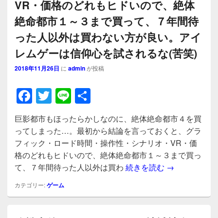
VR・価格のどれもヒドいので、絶体
絶命都市１～３まで買って、７年間待
った人以外は買わない方が良い。アイ
レムゲーは信仰心を試されるな(苦笑)
2018年11月26日
に
admin
が投稿
F
T
Li
共
a
wi
n
有
巨影都市もほったらかしなのに、絶体絶命都市４を買
c
tt
e
ってしまった…。最初から結論を言っておくと、グラ
e
er
フィック・ロード時間・操作性・シナリオ・VR・価
b
格のどれもヒドいので、絶体絶命都市１～３まで買っ
巨影都市もほ
て、７年間待った人以外は買わ
続きを読む
→
o
o
カテゴリー:
ゲーム
k