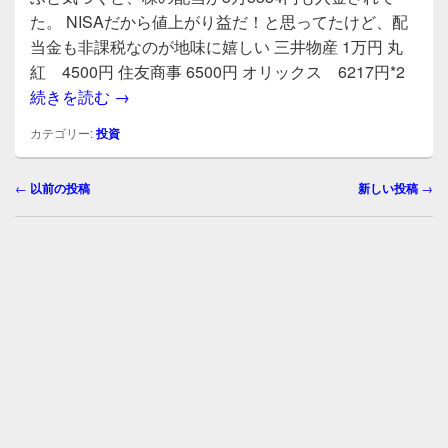
c
tt
e
た。 NISAだから値上がり益だ！と思ってたけど、配
e
er
当金も非課税なのが地味に嬉しい 三井物産 1万円 丸
b
紅 4500円 住友商事 6500円 オリックス 6217円*2
2024年末の株の配当は3万5354円。NISA
続きを読む
→
o
o
カテゴリー:
投資
k
投
←
以前の投稿
新しい投稿
→
稿
ナ
ビ
ゲ
ー
シ
ョ
ン