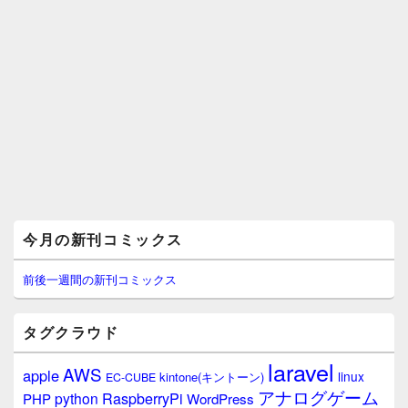
メ
今月の新刊コミックス
イ
ン
サ
前後一週間の新刊コミックス
イ
ド
バ
タグクラウド
ー
ウ
laravel
AWS
apple
ィ
linux
kintone(キントーン)
EC-CUBE
ジ
アナログゲーム
RaspberryPi
python
PHP
WordPress
ェ