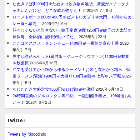
たぬきそば(L)990円＠たぬきは飲み物＠池袋。蕎麦がメチャクチ
ャ固いんだけど、どこが飲み物なん！？
2026年7月8日
ローストポーク200g1430円＠ビストロガブリ＠大門、13時からカ
レー食べ放題！
2026年7月6日
熱々じゃないと許さない！餃子定食(9個)1250円＠餃子の肉太郎＠
神保町、全体的に酸味が効いてた。
2026年6月23日
ここはオススメ！タンシチュー1400円＠一番館＠麻布十番
2026
年6月17日
豚すね煮込みセット(猪肘飯＝ジュージョウファン)1100円＠柏宴
＠秋葉原
2026年6月16日
注文を受けてから粉から作るラーメン！お米も玄米から精米。特
製ラーメン(醤油)1900円＋大盛り100円＠麺や 七彩＠八丁堀
2026
年6月15日
あじたたき大盛定食1500円＠ひげ勘＠神保町
2026年6月10日
24時間営業のソルロンタン専門店、一龍別館＠赤坂。1980円は高
い～！
2026年6月2日
twitter
Tweets by fddcddhdd