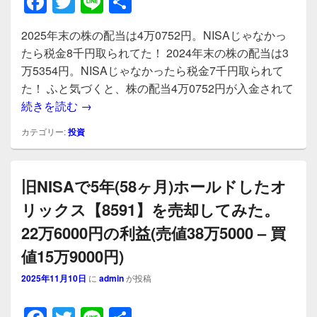
F
T
Li
共
a
wi
n
有
2025年末の株の配当は4万0752円。NISAじゃなかっ
c
tt
e
たら税金8千円取られてた！ 2024年末の株の配当は3
e
er
万5354円。NISAじゃなかったら税金7千円取られて
b
た！ ふと気づくと、株の配当4万0752円が入金されて
2025年末の株の配当は4万0752円。NISA
続きを読む
→
o
o
カテゴリー:
投資
k
旧NISAで5年(58ヶ月)ホールドしたオ
リックス【8591】を売却してみた。
22万6000円の利益(売値38万5000 – 買
値15万9000円)
2025年11月10日
に
admin
が投稿