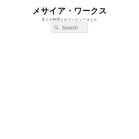
メサイア・ワークス
本とか料理とかコンピュータとか
検
検
索:
索