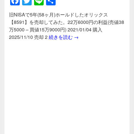
F
T
Li
共
a
wi
n
有
旧NISAで5年(58ヶ月)ホールドしたオリックス
c
tt
e
【8591】を売却してみた。22万6000円の利益(売値38
e
er
万5000 – 買値15万9000円) 2021/01/04 購入
b
旧NISAで5年(58ヶ月)ホー
2025/11/10 売却 2
続きを読む
→
o
o
k