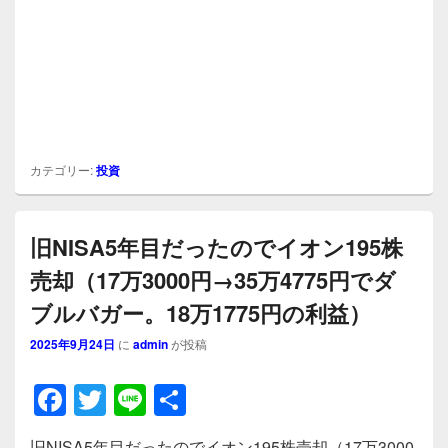
カテゴリー:
投資
旧NISA5年目だったのでイオン195株
売却（17万3000円→35万4775円でダ
ブルバガー。18万1775円の利益）
2025年9月24日
に
admin
が投稿
F
T
Li
共
a
wi
n
有
旧NISA5年目だったのでイオン195株売却（17万3000