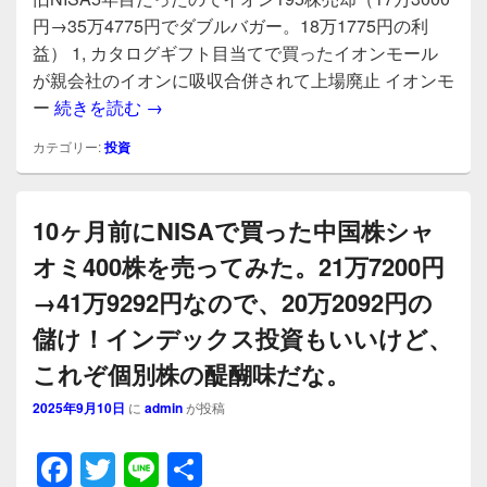
c
tt
e
円→35万4775円でダブルバガー。18万1775円の利
e
er
益） 1, カタログギフト目当てで買ったイオンモール
b
が親会社のイオンに吸収合併されて上場廃止 イオンモ
旧NISA5年目だったのでイオン195株売却（1
ー
続きを読む
→
o
o
カテゴリー:
投資
k
10ヶ月前にNISAで買った中国株シャ
オミ400株を売ってみた。21万7200円
→41万9292円なので、20万2092円の
儲け！インデックス投資もいいけど、
これぞ個別株の醍醐味だな。
2025年9月10日
に
admin
が投稿
F
T
Li
共