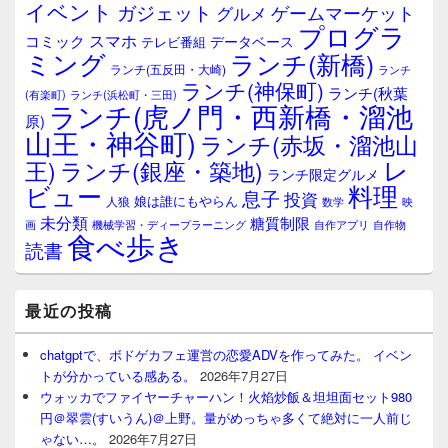
イベント
ガジェット
ゲームマーケット
グルメ
ッ
プログラ
ト
スマホ
コミック
データベース
テレビ番組
エ
ミング
ランチ(新橋)
ランチ(五反田・大崎)
ランチ
リ
ランチ(神保町)
ア
ランチ(秋葉
(有楽町)
ランチ(浜松町・三田)
ランチ(虎ノ門・西新橋・溜池
原)
山王・神谷町)
ランチ(赤坂・溜池山
レ
王)
ランチ(銀座・築地)
ランチ限定グルメ
料理
ビュー
息子
投資
娘は誰にもやらん
人狼
数学
映
未分類
糖質制限
画
自作アプリ
自作物
機械学習・ディープラーニング
食べ歩き
読書
最近の投稿
chatgptで、ボドゲカフェ運営の恋愛ADVを作ってみた。 イベン
トが分かっている感ある。
2026年7月27日
ウォッカでファイヤーチャーハン！火焰炒飯＆坦坦面セット980
円＠翠雲(すいうん)＠上野。量がめっちゃ多くて絶対に一人前じ
ゃない…。
2026年7月27日