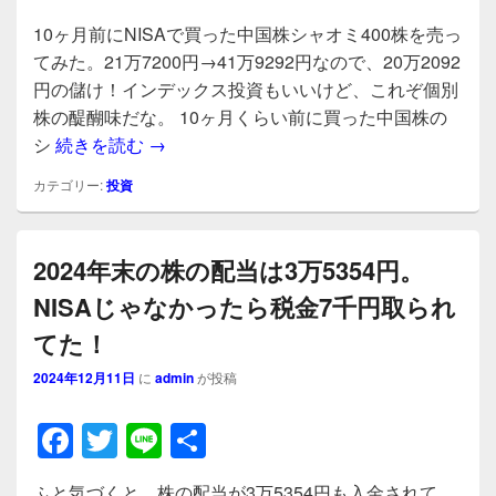
a
wi
n
有
10ヶ月前にNISAで買った中国株シャオミ400株を売っ
c
tt
e
てみた。21万7200円→41万9292円なので、20万2092
e
er
円の儲け！インデックス投資もいいけど、これぞ個別
b
株の醍醐味だな。 10ヶ月くらい前に買った中国株の
10ヶ月前にNISAで買った中国株シャオミ4
シ
続きを読む
→
o
o
カテゴリー:
投資
k
2024年末の株の配当は3万5354円。
NISAじゃなかったら税金7千円取られ
てた！
2024年12月11日
に
admin
が投稿
F
T
Li
共
a
wi
n
有
ふと気づくと、株の配当が3万5354円も入金されて