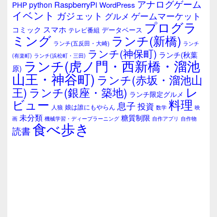
ジ
アナログゲーム
RaspberryPi
python
PHP
WordPress
ェ
イベント
ガジェット
ゲームマーケット
グルメ
ッ
プログラ
ト
スマホ
コミック
データベース
テレビ番組
エ
ミング
ランチ(新橋)
ランチ(五反田・大崎)
ランチ
リ
ランチ(神保町)
ア
ランチ(秋葉
(有楽町)
ランチ(浜松町・三田)
ランチ(虎ノ門・西新橋・溜池
原)
山王・神谷町)
ランチ(赤坂・溜池山
レ
王)
ランチ(銀座・築地)
ランチ限定グルメ
料理
ビュー
息子
投資
娘は誰にもやらん
人狼
数学
映
未分類
糖質制限
画
自作アプリ
自作物
機械学習・ディープラーニング
食べ歩き
読書