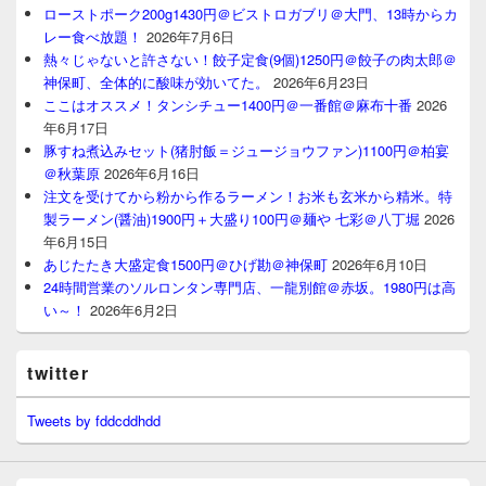
ローストポーク200g1430円＠ビストロガブリ＠大門、13時からカ
レー食べ放題！
2026年7月6日
熱々じゃないと許さない！餃子定食(9個)1250円＠餃子の肉太郎＠
神保町、全体的に酸味が効いてた。
2026年6月23日
ここはオススメ！タンシチュー1400円＠一番館＠麻布十番
2026
年6月17日
豚すね煮込みセット(猪肘飯＝ジュージョウファン)1100円＠柏宴
＠秋葉原
2026年6月16日
注文を受けてから粉から作るラーメン！お米も玄米から精米。特
製ラーメン(醤油)1900円＋大盛り100円＠麺や 七彩＠八丁堀
2026
年6月15日
あじたたき大盛定食1500円＠ひげ勘＠神保町
2026年6月10日
24時間営業のソルロンタン専門店、一龍別館＠赤坂。1980円は高
い～！
2026年6月2日
twitter
Tweets by fddcddhdd