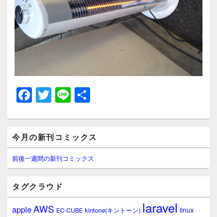
F
T
Li
共
a
wi
n
有
c
tt
e
メ
e
er
今月の新刊コミックス
イ
ン
b
サ
前後一週間の新刊コミックス
イ
o
ド
o
バ
タグクラウド
ー
k
ウ
laravel
AWS
apple
ィ
linux
kintone(キントーン)
EC-CUBE