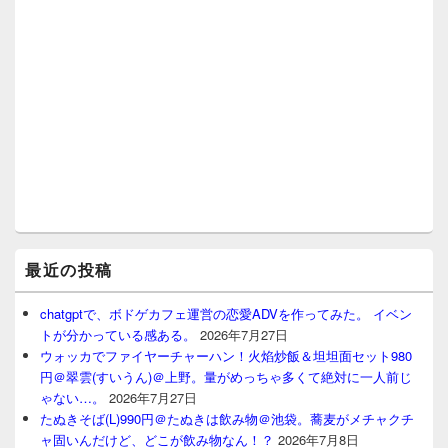
最近の投稿
chatgptで、ボドゲカフェ運営の恋愛ADVを作ってみた。 イベン
トが分かっている感ある。
2026年7月27日
ウォッカでファイヤーチャーハン！火焰炒飯＆坦坦面セット980
円＠翠雲(すいうん)＠上野。量がめっちゃ多くて絶対に一人前じ
ゃない…。
2026年7月27日
たぬきそば(L)990円＠たぬきは飲み物＠池袋。蕎麦がメチャクチ
ャ固いんだけど、どこが飲み物なん！？
2026年7月8日