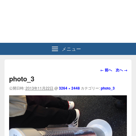
メニュー
画
← 前へ
次へ →
像
photo_3
ナ
ビ
公開日時:
2013年11月22日
@
3264 × 2448
カテゴリー:
photo_3
ゲ
ー
シ
ョ
ン