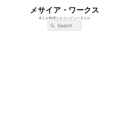
メサイア・ワークス
本とか料理とかコンピュータとか
検
検
索:
索