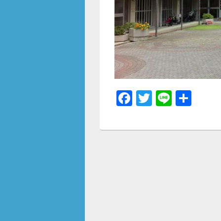
F
T
Li
共
a
wi
n
有
c
tt
e
e
er
b
o
o
k