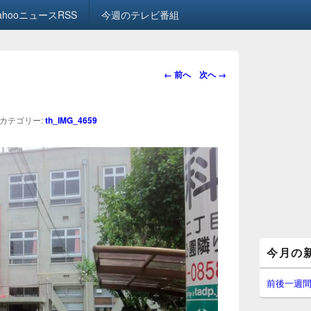
ahooニュースRSS
今週のテレビ番組
画
← 前へ
次へ →
像
ナ
ビ
カテゴリー:
th_IMG_4659
ゲ
ー
シ
ョ
ン
メ
今月の
イ
ン
サ
前後一週
イ
ド