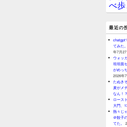
べ歩
最近の
chat
てみた
年7月2
ウォッ
坦坦面セ
がめっ
2026年
たぬきそ
麦がメ
なん！
ロースト
大門、1
熱々じゃ
＠餃子
てた。