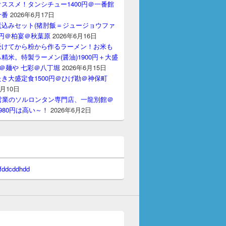
ススメ！タンシチュー1400円＠一番館
十番
2026年6月17日
煮込みセット(猪肘飯＝ジュージョウファ
00円＠柏宴＠秋葉原
2026年6月16日
受けてから粉から作るラーメン！お米も
精米。特製ラーメン(醤油)1900円＋大盛
円＠麺や 七彩＠八丁堀
2026年6月15日
き大盛定食1500円＠ひげ勘＠神保町
6月10日
間営業のソルロンタン専門店、一龍別館＠
980円は高い～！
2026年6月2日
 fddcddhdd