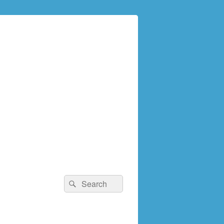
検
検
索:
索