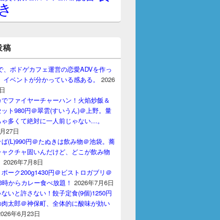
き
投稿
gptで、ボドゲカフェ運営の恋愛ADVを作っ
。 イベントが分かっている感ある。
2026
7日
カでファイヤーチャーハン！火焰炒飯＆
ット980円＠翠雲(すいうん)＠上野。量
ちゃ多くて絶対に一人前じゃない…。
7月27日
ば(L)990円＠たぬきは飲み物＠池袋。蕎
チャクチャ固いんだけど、どこが飲み物
？
2026年7月8日
ポーク200g1430円＠ビストロガブリ＠
3時からカレー食べ放題！
2026年7月6日
ないと許さない！餃子定食(9個)1250円
の肉太郎＠神保町、全体的に酸味が効い
2026年6月23日