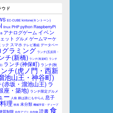
ラウド
WS
kintone(キントーン)
EC-CUBE
l
RaspberryPi
python
PHP
linux
イベン
アナログゲーム
ss
ェット
ゲームマーケ
グルメ
スマホ
ミック
データベー
テレビ番組
ログラミング
ランチ(五反田・
ンチ(新橋)
ランチ(有楽町)
ランチ
ランチ(神保町)
ランチ(秋
田)
ランチ(虎ノ門・西新
溜池山王・神谷町)
(赤坂・溜池山王)
ラ
銀座・築地)
ランチ限定グルメ
ュー
息子
娘は誰にもやらん
人狼
料理
未分類
映画
機械学習・ディープ
食
読書
糖質制限
自作アプリ
自作物