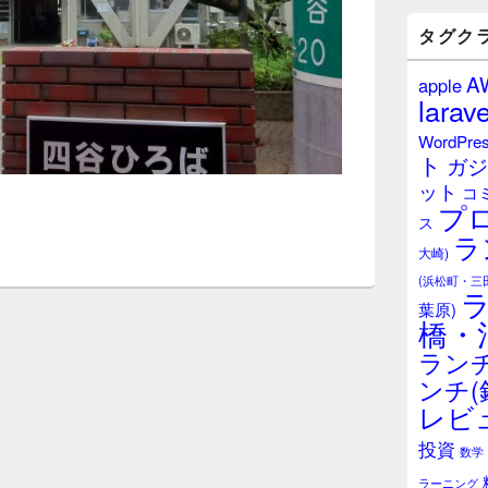
バ
ー
タグク
ウ
ィ
A
apple
ジ
larave
ェ
ッ
WordPre
ト
ト
ガジ
エ
ット
リ
コ
プ
ア
ス
ラ
大崎)
(浜松町・三
葉原)
橋・
ランチ
ンチ(
レビ
投資
数学
ラーニング