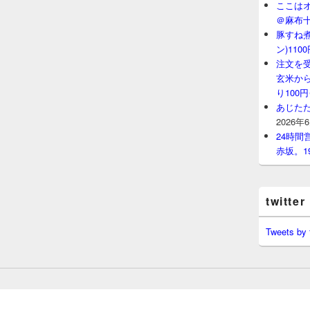
ここはオ
＠麻布
豚すね
ン)11
注文を
玄米から
り100
あじたた
2026年
24時
赤坂。1
twitter
Tweets by