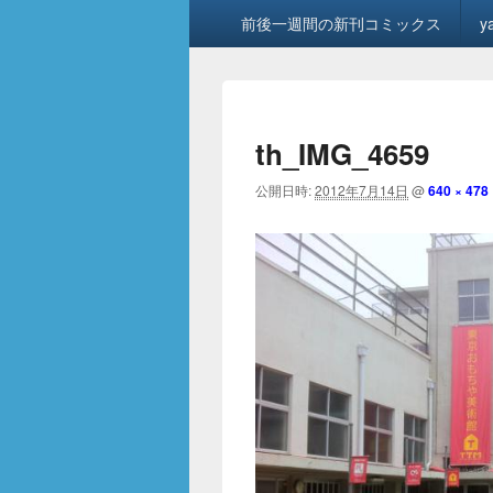
メ
前後一週間の新刊コミックス
y
イ
ン
メ
ニ
ュ
th_IMG_4659
ー
公開日時:
2012年7月14日
@
640 × 478