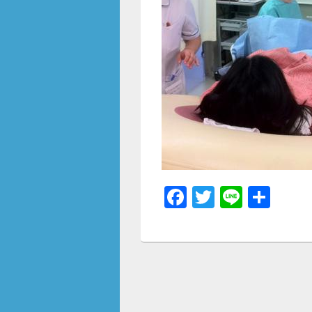
F
T
Li
共
a
wi
n
有
c
tt
e
e
er
b
o