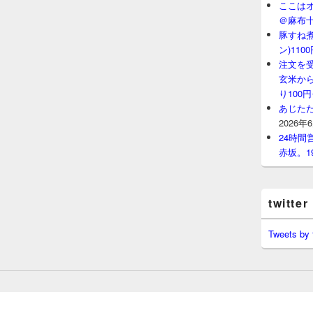
ここはオ
＠麻布
豚すね
ン)11
注文を
玄米から
り100
あじたた
2026年
24時
赤坂。1
twitter
Tweets by