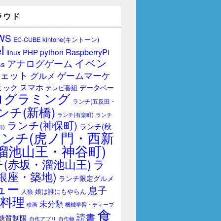
ラウド
WS
kintone(キントーン)
EC-CUBE
l
RaspberryPi
python
PHP
linux
イベン
アナログゲーム
ss
ェット
ゲームマーケ
グルメ
スマホ
ミック
データベー
テレビ番組
ログラミング
ランチ(五反田・
ンチ(新橋)
ランチ(有楽町)
ランチ
ランチ(神保町)
ランチ(秋
田)
ランチ(虎ノ門・西新
溜池山王・神谷町)
(赤坂・溜池山王)
ラ
銀座・築地)
ランチ限定グルメ
ュー
息子
娘は誰にもやらん
人狼
料理
未分類
映画
機械学習・ディープ
食
読書
糖質制限
自作アプリ
自作物