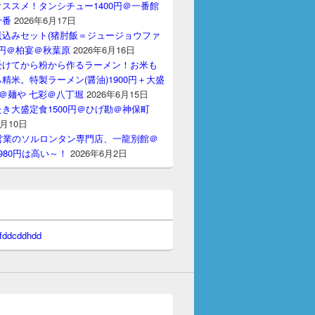
ススメ！タンシチュー1400円＠一番館
十番
2026年6月17日
煮込みセット(猪肘飯＝ジュージョウファ
00円＠柏宴＠秋葉原
2026年6月16日
受けてから粉から作るラーメン！お米も
精米。特製ラーメン(醤油)1900円＋大盛
円＠麺や 七彩＠八丁堀
2026年6月15日
き大盛定食1500円＠ひげ勘＠神保町
6月10日
間営業のソルロンタン専門店、一龍別館＠
980円は高い～！
2026年6月2日
 fddcddhdd