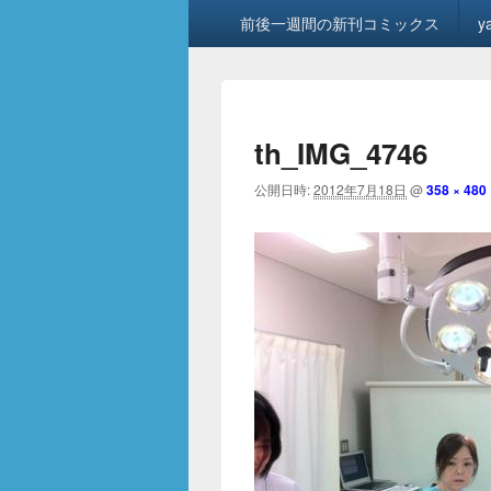
メ
前後一週間の新刊コミックス
y
イ
ン
メ
ニ
ュ
th_IMG_4746
ー
公開日時:
2012年7月18日
@
358 × 480