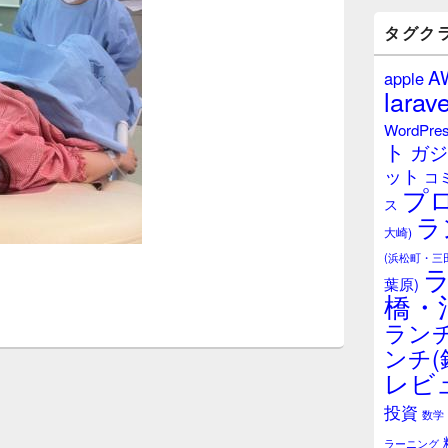
バ
ー
タグク
ウ
ィ
A
apple
ジ
larave
ェ
ッ
WordPre
ト
ト
ガジ
エ
ット
リ
コ
プ
ア
ス
ラ
大崎)
(浜松町・三
葉原)
橋・
ランチ
ンチ(
レビ
投資
数学
ラーニング