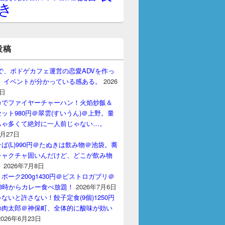
き
投稿
gptで、ボドゲカフェ運営の恋愛ADVを作っ
。 イベントが分かっている感ある。
2026
7日
カでファイヤーチャーハン！火焰炒飯＆
ット980円＠翠雲(すいうん)＠上野。量
ちゃ多くて絶対に一人前じゃない…。
7月27日
ば(L)990円＠たぬきは飲み物＠池袋。蕎
チャクチャ固いんだけど、どこが飲み物
？
2026年7月8日
ポーク200g1430円＠ビストロガブリ＠
3時からカレー食べ放題！
2026年7月6日
ないと許さない！餃子定食(9個)1250円
の肉太郎＠神保町、全体的に酸味が効い
2026年6月23日