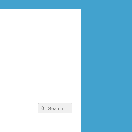
検
検
索:
索