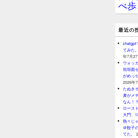
べ歩
最近の
chat
てみた
年7月2
ウォッ
坦坦面セ
がめっ
2026年
たぬきそ
麦がメ
なん！
ロースト
大門、1
熱々じゃ
＠餃子
てた。