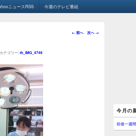
ahooニュースRSS
今週のテレビ番組
画
← 前へ
次へ →
像
ナ
ビ
カテゴリー:
th_IMG_4746
ゲ
ー
シ
ョ
ン
メ
今月の
イ
ン
サ
前後一週
イ
ド