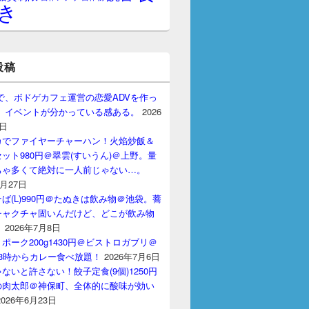
き
投稿
gptで、ボドゲカフェ運営の恋愛ADVを作っ
。 イベントが分かっている感ある。
2026
7日
カでファイヤーチャーハン！火焰炒飯＆
ット980円＠翠雲(すいうん)＠上野。量
ちゃ多くて絶対に一人前じゃない…。
7月27日
ば(L)990円＠たぬきは飲み物＠池袋。蕎
チャクチャ固いんだけど、どこが飲み物
？
2026年7月8日
ポーク200g1430円＠ビストロガブリ＠
3時からカレー食べ放題！
2026年7月6日
ないと許さない！餃子定食(9個)1250円
の肉太郎＠神保町、全体的に酸味が効い
2026年6月23日