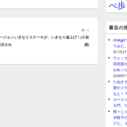
べ歩
最近の
次
次
→
をバージョン
いきなりステーキが、いきなり値上げ！(小並
の
chat
表示され
感)
投
てみた
年7月2
稿:
ウォッ
坦坦面セ
がめっ
2026年
たぬきそ
麦がメ
なん！
ロースト
大門、1
熱々じゃ
＠餃子
てた。