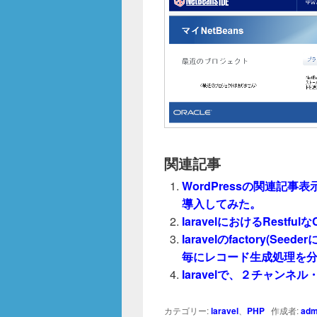
o
k
関連記事
WordPressの関連記事表示プラ
導入してみた。
laravelにおけるRestful
laravelのfactory(
毎にレコード生成処理を分
laravelで、２チャン
カテゴリー:
laravel
、
PHP
作成者:
adm