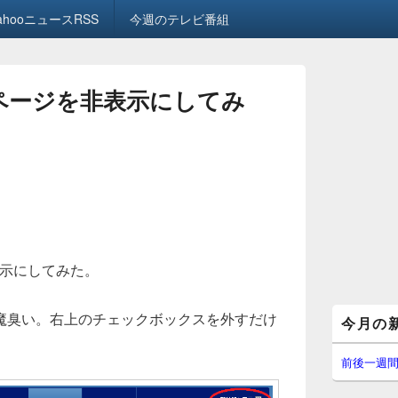
ahooニュースRSS
今週のテレビ番組
開始ページを非表示にしてみ
非表示にしてみた。
メ
魔臭い。右上のチェックボックスを外すだけ
今月の
イ
ン
サ
前後一週
イ
ド