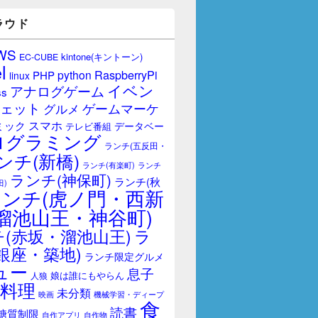
ラウド
WS
kintone(キントーン)
EC-CUBE
l
RaspberryPi
python
PHP
linux
イベン
アナログゲーム
ss
ェット
ゲームマーケ
グルメ
スマホ
ミック
データベー
テレビ番組
ログラミング
ランチ(五反田・
ンチ(新橋)
ランチ(有楽町)
ランチ
ランチ(神保町)
ランチ(秋
田)
ランチ(虎ノ門・西新
溜池山王・神谷町)
(赤坂・溜池山王)
ラ
銀座・築地)
ランチ限定グルメ
ュー
息子
娘は誰にもやらん
人狼
料理
未分類
映画
機械学習・ディープ
食
読書
糖質制限
自作アプリ
自作物