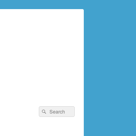
検
検
索:
索