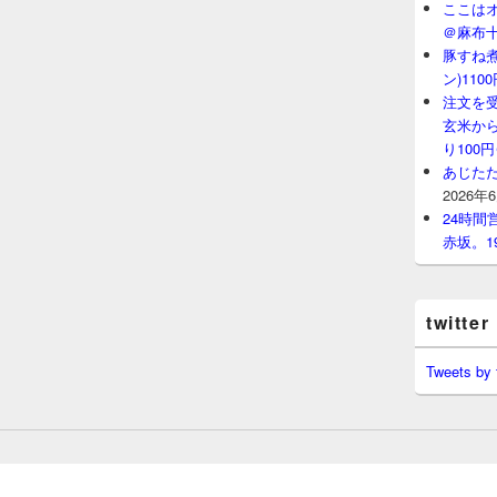
ここはオ
＠麻布
豚すね
ン)11
注文を
玄米から
り100
あじたた
2026年
24時
赤坂。1
twitter
Tweets by