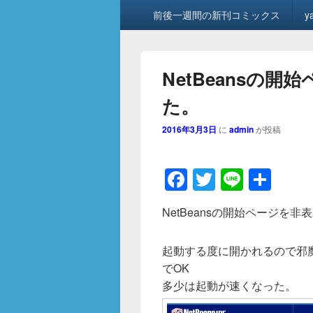
メ
前後一週間の新刊コミックス
y
イ
ン
メ
ニ
NetBeansの
ュ
ー
た。
2016年3月3日
に
admin
が投稿
F
T
Li
共
a
wi
n
有
NetBeansの開始ページを
c
tt
e
e
er
起動する度に開かれるので邪
b
でOK
o
多少は起動が速くなった。