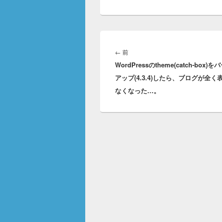
投
稿
前
←
前
ナ
WordPressのtheme(catch-box)
の
ビ
アップ(4.3.4)したら、ブログが全く
投
ゲ
なくなった…。
稿:
ー
シ
ョ
ン