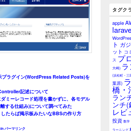
バ
ー
タグク
ウ
ィ
A
apple
ジ
larave
ェ
ッ
WordPre
ト
ト
ガジ
エ
ット
リ
コ
プ
ア
ス
ラ
大崎)
(浜松町・三
グイン(WordPress Related Posts)を
葉原)
橋・
なController記述について
ランチ
Seederにダミーレコード処理を書かずに、各モデル
ンチ(
離する仕組み)について調べてみた
レビ
ネル・したらば掲示板みたいなBBSの作り方
投資
数学
in
パーマリンク
ラーニング