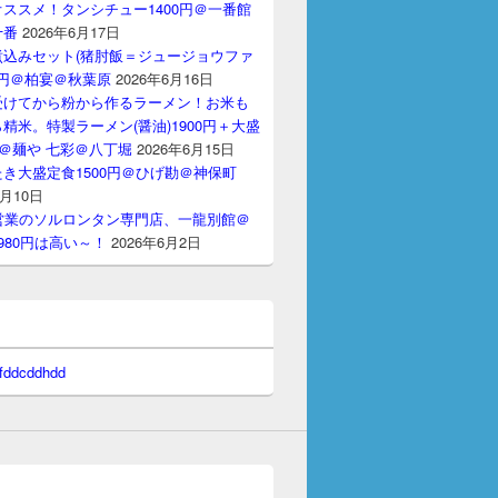
ススメ！タンシチュー1400円＠一番館
十番
2026年6月17日
煮込みセット(猪肘飯＝ジュージョウファ
00円＠柏宴＠秋葉原
2026年6月16日
受けてから粉から作るラーメン！お米も
精米。特製ラーメン(醤油)1900円＋大盛
円＠麺や 七彩＠八丁堀
2026年6月15日
き大盛定食1500円＠ひげ勘＠神保町
6月10日
間営業のソルロンタン専門店、一龍別館＠
980円は高い～！
2026年6月2日
 fddcddhdd