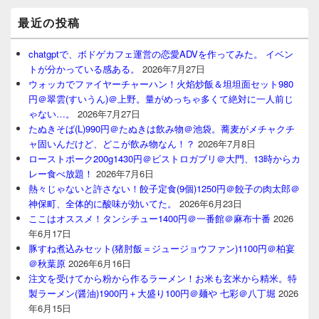
最近の投稿
chatgptで、ボドゲカフェ運営の恋愛ADVを作ってみた。 イベン
トが分かっている感ある。
2026年7月27日
ウォッカでファイヤーチャーハン！火焰炒飯＆坦坦面セット980
円＠翠雲(すいうん)＠上野。量がめっちゃ多くて絶対に一人前じ
ゃない…。
2026年7月27日
たぬきそば(L)990円＠たぬきは飲み物＠池袋。蕎麦がメチャクチ
ャ固いんだけど、どこが飲み物なん！？
2026年7月8日
ローストポーク200g1430円＠ビストロガブリ＠大門、13時からカ
レー食べ放題！
2026年7月6日
熱々じゃないと許さない！餃子定食(9個)1250円＠餃子の肉太郎＠
神保町、全体的に酸味が効いてた。
2026年6月23日
ここはオススメ！タンシチュー1400円＠一番館＠麻布十番
2026
年6月17日
豚すね煮込みセット(猪肘飯＝ジュージョウファン)1100円＠柏宴
＠秋葉原
2026年6月16日
注文を受けてから粉から作るラーメン！お米も玄米から精米。特
製ラーメン(醤油)1900円＋大盛り100円＠麺や 七彩＠八丁堀
2026
年6月15日