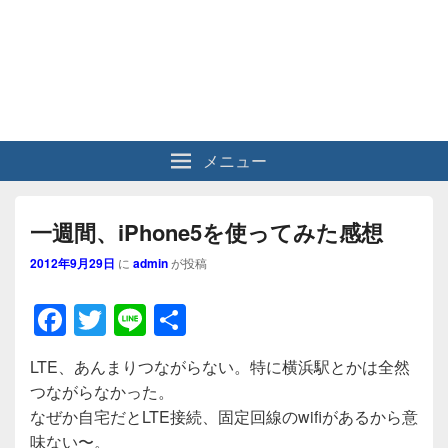
メニュー
一週間、iPhone5を使ってみた感想
2012年9月29日
に
admin
が投稿
F
T
Li
共
a
wi
n
有
LTE、あんまりつながらない。特に横浜駅とかは全然
c
tt
e
つながらなかった。
e
er
なぜか自宅だとLTE接続、固定回線のwifiがあるから意
b
味ない〜。