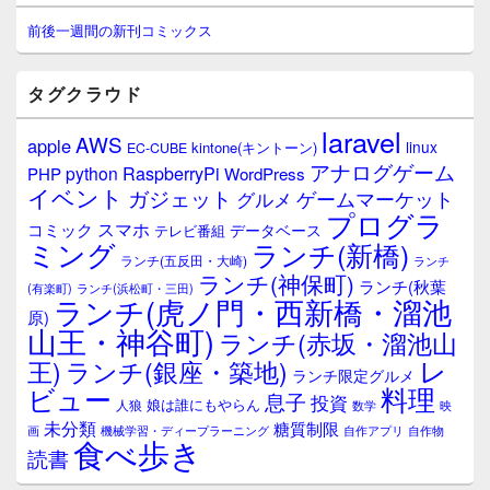
ン
サ
前後一週間の新刊コミックス
イ
ド
バ
タグクラウド
ー
ウ
laravel
AWS
apple
ィ
linux
kintone(キントーン)
EC-CUBE
ジ
アナログゲーム
RaspberryPi
python
PHP
WordPress
ェ
イベント
ガジェット
ゲームマーケット
グルメ
ッ
プログラ
ト
スマホ
コミック
データベース
テレビ番組
エ
ミング
ランチ(新橋)
ランチ(五反田・大崎)
ランチ
リ
ランチ(神保町)
ア
ランチ(秋葉
(有楽町)
ランチ(浜松町・三田)
ランチ(虎ノ門・西新橋・溜池
原)
山王・神谷町)
ランチ(赤坂・溜池山
レ
王)
ランチ(銀座・築地)
ランチ限定グルメ
料理
ビュー
息子
投資
娘は誰にもやらん
人狼
数学
映
未分類
糖質制限
画
自作アプリ
自作物
機械学習・ディープラーニング
食べ歩き
読書