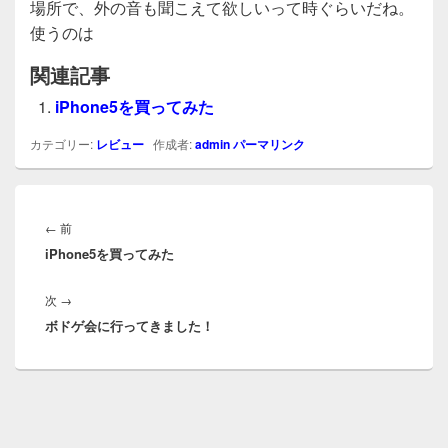
場所で、外の音も聞こえて欲しいって時ぐらいだね。
使うのは
関連記事
iPhone5を買ってみた
カテゴリー:
レビュー
作成者:
admin
パーマリンク
投
稿
前
←
前
ナ
iPhone5を買ってみた
の
ビ
投
ゲ
次
次
→
稿:
ー
ボドゲ会に行ってきました！
の
シ
投
ョ
稿:
ン