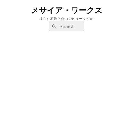
メサイア・ワークス
本とか料理とかコンピュータとか
検
検
索:
索