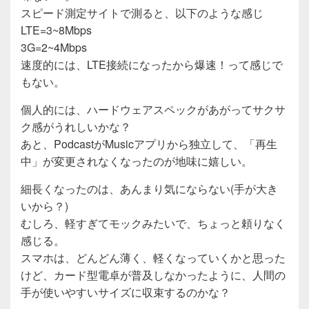
スピード測定サイトで測ると、以下のような感じ
o
LTE=3~8Mbps
o
3G=2~4Mbps
k
速度的には、LTE接続になったから爆速！って感じで
もない。
個人的には、ハードウェアスペックがあがってサクサ
ク感がうれしいかな？
あと、PodcastがMusicアプリから独立して、「再生
中」が変更されなくなったのが地味に嬉しい。
細長くなったのは、あんまり気にならない(手が大き
いから？)
むしろ、軽すぎてモックみたいで、ちょっと頼りなく
感じる。
スマホは、どんどん薄く、軽くなっていくかと思った
けど、カード型電卓が普及しなかったように、人間の
手が使いやすいサイズに収束するのかな？