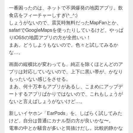
一番困ったのは、ネットで不満爆発の地図アプリ。飲
食店をフィーチャーしすぎ(^_^;)
しょうがないので、震災時無料だったMapFanとか、
safariでGoogleMapsを使ったりしているけど、やっぱ
りiOS5の地図アプリの方が全然いい！
まあ、どうしようもないので、色々と試してみるか
な…。
画面の縦横比が変わっても、純正を除くほとんどのア
プリは対応していないので、上下に黒い帯が、かなり
もったいない感じをさせる。
まあ、何十万本もアプリがあるし、こまめにアップデ
ートするアプリばかりではないので、これもしょうが
ないと言えばしょうがないけど…。
新しいイヤホン「EarPods」を、しばらく試してみた
けど、自分は普通にカナル型の方が良いかな〜。
電車の中とか騒音が多いと筒抜けだし。比較的静かな