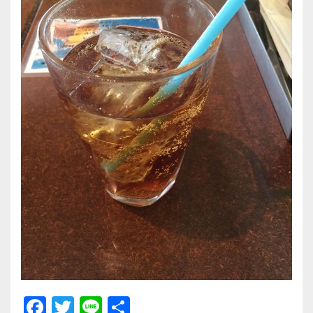
F
T
Li
共