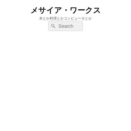
メサイア・ワークス
本とか料理とかコンピュータとか
検
検
索:
索