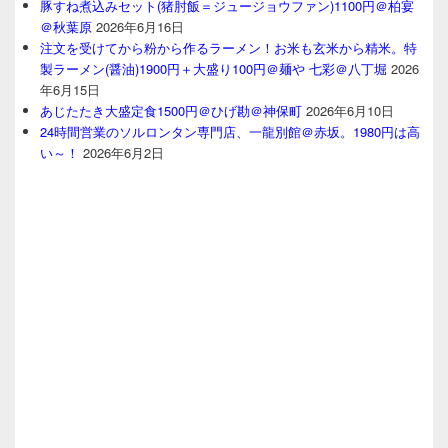
豚すね煮込みセット(猪肘飯＝ジュージョウファン)1100円＠柏宴
＠秋葉原
2026年6月16日
注文を受けてから粉から作るラーメン！お米も玄米から精米。特
製ラーメン(醤油)1900円＋大盛り100円＠麺や 七彩＠八丁堀
2026
年6月15日
あじたたき大盛定食1500円＠ひげ勘＠神保町
2026年6月10日
24時間営業のソルロンタン専門店、一龍別館＠赤坂。1980円は高
い～！
2026年6月2日