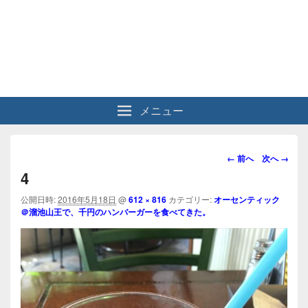
メニュー
画
← 前へ
次へ →
像
4
ナ
ビ
公開日時:
2016年5月18日
@
612 × 816
カテゴリー:
オーセンティック
＠溜池山王で、千円のハンバーガーを食べてきた。
ゲ
ー
シ
ョ
ン