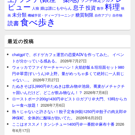
ランチ限定グルメ
料理
ビュー
息子
投資
娘は誰にもやらん
人狼
数学
映
未分類
糖質制限
画
自作アプリ
自作物
機械学習・ディープラーニング
食べ歩き
読書
最近の投稿
chatgptで、ボドゲカフェ運営の恋愛ADVを作ってみた。 イベン
トが分かっている感ある。
2026年7月27日
ウォッカでファイヤーチャーハン！火焰炒飯＆坦坦面セット980
円＠翠雲(すいうん)＠上野。量がめっちゃ多くて絶対に一人前じ
ゃない…。
2026年7月27日
たぬきそば(L)990円＠たぬきは飲み物＠池袋。蕎麦がメチャクチ
ャ固いんだけど、どこが飲み物なん！？
2026年7月8日
ローストポーク200g1430円＠ビストロガブリ＠大門、13時からカ
レー食べ放題！
2026年7月6日
熱々じゃないと許さない！餃子定食(9個)1250円＠餃子の肉太郎＠
神保町、全体的に酸味が効いてた。
2026年6月23日
ここはオススメ！タンシチュー1400円＠一番館＠麻布十番
2026
年6月17日