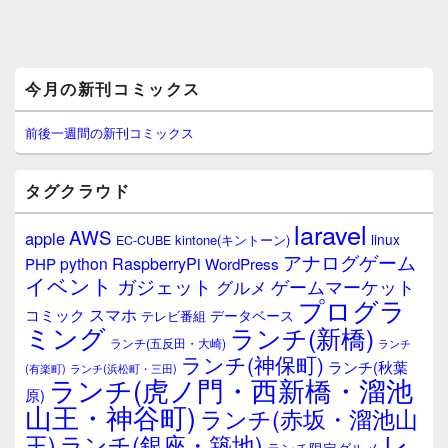
メ
今月の新刊コミックス
イ
ン
サ
前後一週間の新刊コミックス
イ
ド
バ
タグクラウド
ー
ウ
laravel
AWS
apple
ィ
linux
kintone(キントーン)
EC-CUBE
ジ
アナログゲーム
RaspberryPi
python
PHP
WordPress
ェ
イベント
ガジェット
ゲームマーケット
グルメ
ッ
プログラ
ト
スマホ
コミック
データベース
テレビ番組
エ
ミング
ランチ(新橋)
ランチ(五反田・大崎)
ランチ
リ
ランチ(神保町)
ア
ランチ(秋葉
(有楽町)
ランチ(浜松町・三田)
ランチ(虎ノ門・西新橋・溜池
原)
山王・神谷町)
ランチ(赤坂・溜池山
レ
王)
ランチ(銀座・築地)