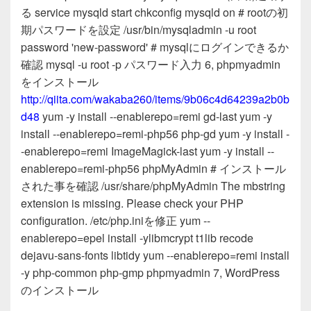
る service mysqld start chkconfig mysqld on # rootの初
期パスワードを設定 /usr/bin/mysqladmin -u root
password 'new-password' # mysqlにログインできるか
確認 mysql -u root -p パスワード入力 6, phpmyadmin
をインストール
http://qiita.com/wakaba260/items/9b06c4d64239a2b0b
d48
yum -y install --enablerepo=remi gd-last yum -y
install --enablerepo=remi-php56 php-gd yum -y install -
-enablerepo=remi ImageMagick-last yum -y install --
enablerepo=remi-php56 phpMyAdmin # インストール
された事を確認 /usr/share/phpMyAdmin The mbstring
extension is missing. Please check your PHP
configuration. /etc/php.iniを修正 yum --
enablerepo=epel install -ylibmcrypt t1lib recode
dejavu-sans-fonts libtidy yum --enablerepo=remi install
-y php-common php-gmp phpmyadmin 7, WordPress
のインストール