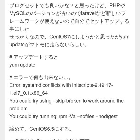
e
er
ブログセットでも良いかな？と思ったけど、PHPや
b
MySQLのバージョンが古いのでlaravelなど新しいフ
o
レームワークが使えないので自分でセットアップする
o
事にした。
せっかくなので、CentOS7にしようかと思ったがyum
k
updateがマトモに走らないらしい。
# アップデートすると
yum update
# エラーで何も出来ない…。
Error: systemd conflicts with initscripts-9.49.17-
1.el7_0.1.x86_64
You could try using –skip-broken to work around the
problem
You could try running: rpm -Va –nofiles –nodigest
諦めて、CentOS6.5にする。