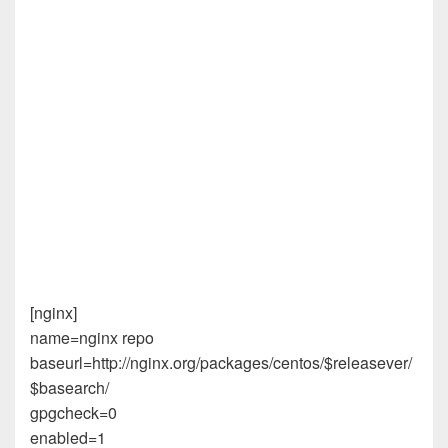
[nginx]
name=nginx repo
baseurl=http://nginx.org/packages/centos/$releasever/
$basearch/
gpgcheck=0
enabled=1