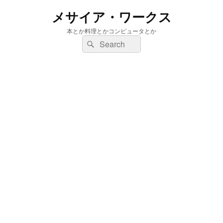
メサイア・ワークス
本とか料理とかコンピュータとか
検
検
索:
索