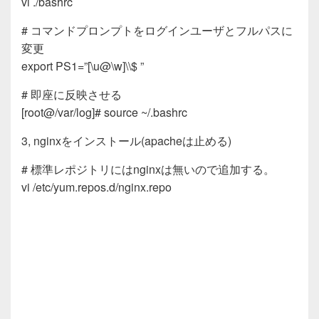
vi ./bashrc
# コマンドプロンプトをログインユーザとフルパスに
変更
export PS1=”[\u@\w]\\$ ”
# 即座に反映させる
[root@/var/log]# source ~/.bashrc
3, nginxをインストール(apacheは止める)
# 標準レポジトリにはnginxは無いので追加する。
vi /etc/yum.repos.d/nginx.repo