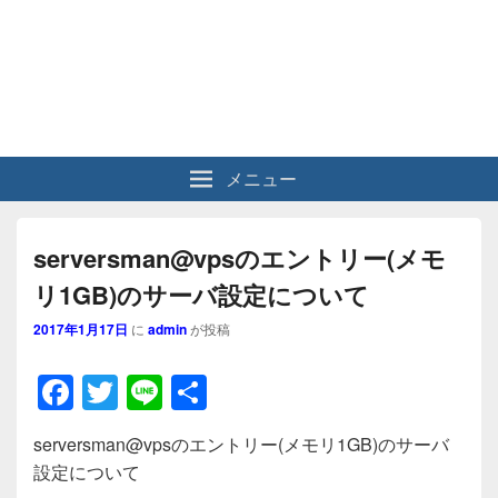
メニュー
serversman@vpsのエントリー(メモ
リ1GB)のサーバ設定について
2017年1月17日
に
admin
が投稿
F
T
Li
共
a
wi
n
有
serversman@vpsのエントリー(メモリ1GB)のサーバ
c
tt
e
設定について