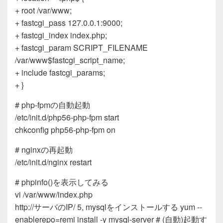
+ root /var/www;
+ fastcgi_pass 127.0.0.1:9000;
+ fastcgi_index index.php;
+ fastcgi_param SCRIPT_FILENAME
/var/www$fastcgi_script_name;
+ include fastcgi_params;
+ }
# php-fpmの自動起動
/etc/init.d/php56-php-fpm start
chkconfig php56-php-fpm on
# nginxの再起動
/etc/init.d/nginx restart
# phpinfo()を表示してみる
vi /var/www/index.php
http://サーバのIP/ 5, mysqlをインストールする yum --
enablerepo=remi install -y mysql-server # (自動)起動す