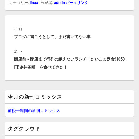
カテゴリー:
linux
作成者:
admin
パーマリンク
投
稿
前
←
前
ナ
ブログに書こうとして、まだ書いてない事
の
ビ
投
ゲ
次
次
→
稿:
ー
開店前～閉店まで行列の絶えないランチ「たいこま定食(1050
の
シ
円)＠神谷町」を食べてきた！
投
ョ
稿:
ン
メ
今月の新刊コミックス
イ
ン
サ
前後一週間の新刊コミックス
イ
ド
バ
タグクラウド
ー
ウ