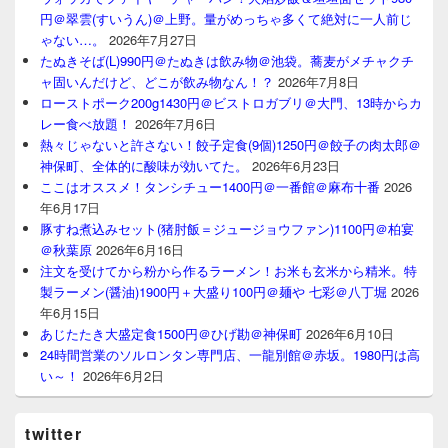
円＠翠雲(すいうん)＠上野。量がめっちゃ多くて絶対に一人前じ
ゃない…。
2026年7月27日
たぬきそば(L)990円＠たぬきは飲み物＠池袋。蕎麦がメチャクチ
ャ固いんだけど、どこが飲み物なん！？
2026年7月8日
ローストポーク200g1430円＠ビストロガブリ＠大門、13時からカ
レー食べ放題！
2026年7月6日
熱々じゃないと許さない！餃子定食(9個)1250円＠餃子の肉太郎＠
神保町、全体的に酸味が効いてた。
2026年6月23日
ここはオススメ！タンシチュー1400円＠一番館＠麻布十番
2026
年6月17日
豚すね煮込みセット(猪肘飯＝ジュージョウファン)1100円＠柏宴
＠秋葉原
2026年6月16日
注文を受けてから粉から作るラーメン！お米も玄米から精米。特
製ラーメン(醤油)1900円＋大盛り100円＠麺や 七彩＠八丁堀
2026
年6月15日
あじたたき大盛定食1500円＠ひげ勘＠神保町
2026年6月10日
24時間営業のソルロンタン専門店、一龍別館＠赤坂。1980円は高
い～！
2026年6月2日
twitter