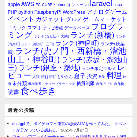
laravel
AWS
apple
ィ
linux
kintone(キントーン)
EC-CUBE
ジ
アナログゲーム
RaspberryPi
python
PHP
WordPress
ェ
イベント
ガジェット
ゲームマーケット
グルメ
ッ
プログラ
ト
スマホ
コミック
データベース
テレビ番組
エ
ミング
ランチ(新橋)
ランチ(五反田・大崎)
ランチ
リ
ランチ(神保町)
ア
ランチ(秋葉
(有楽町)
ランチ(浜松町・三田)
ランチ(虎ノ門・西新橋・溜池
原)
山王・神谷町)
ランチ(赤坂・溜池山
レ
王)
ランチ(銀座・築地)
ランチ限定グルメ
料理
ビュー
息子
投資
娘は誰にもやらん
人狼
数学
映
未分類
糖質制限
画
自作アプリ
自作物
機械学習・ディープラーニング
食べ歩き
読書
最近の投稿
chatgptで、ボドゲカフェ運営の恋愛ADVを作ってみた。 イベン
トが分かっている感ある。
2026年7月27日
ウォッカでファイヤーチャーハン！火焰炒飯＆坦坦面セット980