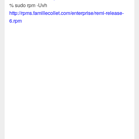
% sudo rpm -Uvh
http://rpms.famillecollet.com/enterprise/remi-release-
6.rpm