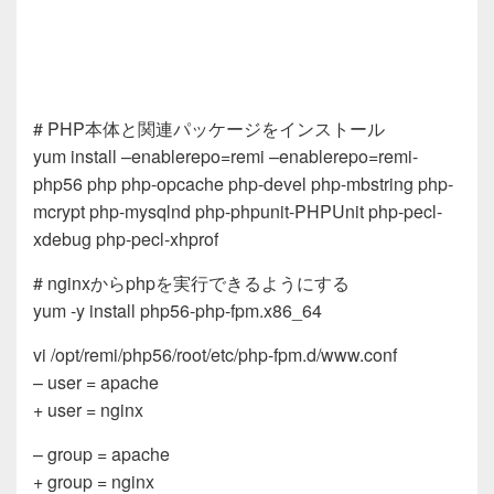
# PHP本体と関連パッケージをインストール
yum install –enablerepo=remi –enablerepo=remi-
php56 php php-opcache php-devel php-mbstring php-
mcrypt php-mysqlnd php-phpunit-PHPUnit php-pecl-
xdebug php-pecl-xhprof
# nginxからphpを実行できるようにする
yum -y install php56-php-fpm.x86_64
vi /opt/remi/php56/root/etc/php-fpm.d/www.conf
– user = apache
+ user = nginx
– group = apache
+ group = nginx