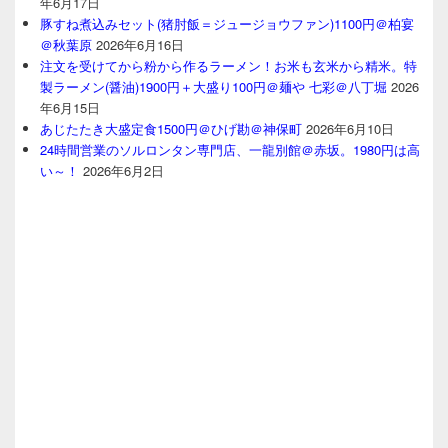
年6月17日
豚すね煮込みセット(猪肘飯＝ジュージョウファン)1100円＠柏宴
＠秋葉原
2026年6月16日
注文を受けてから粉から作るラーメン！お米も玄米から精米。特
製ラーメン(醤油)1900円＋大盛り100円＠麺や 七彩＠八丁堀
2026
年6月15日
あじたたき大盛定食1500円＠ひげ勘＠神保町
2026年6月10日
24時間営業のソルロンタン専門店、一龍別館＠赤坂。1980円は高
い～！
2026年6月2日