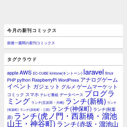
メ
今月の新刊コミックス
イ
ン
サ
前後一週間の新刊コミックス
イ
ド
バ
タグクラウド
ー
ウ
laravel
AWS
apple
ィ
linux
kintone(キントーン)
EC-CUBE
ジ
アナログゲーム
RaspberryPi
python
PHP
WordPress
ェ
イベント
ガジェット
ゲームマーケット
グルメ
ッ
プログラ
ト
スマホ
コミック
データベース
テレビ番組
エ
ミング
ランチ(新橋)
ランチ(五反田・大崎)
ランチ
リ
ランチ(神保町)
ア
ランチ(秋葉
(有楽町)
ランチ(浜松町・三田)
ランチ(虎ノ門・西新橋・溜池
原)
山王・神谷町)
ランチ(赤坂・溜池山