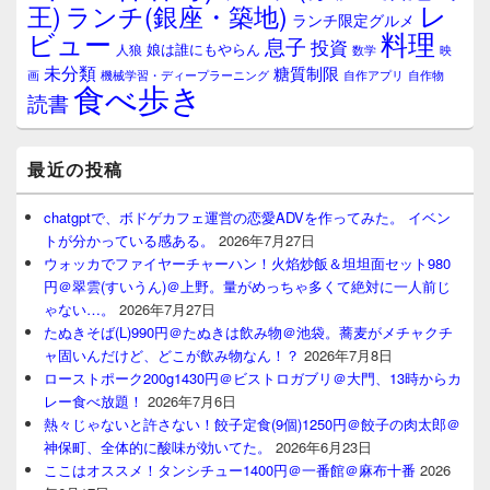
レ
王)
ランチ(銀座・築地)
ランチ限定グルメ
料理
ビュー
息子
投資
娘は誰にもやらん
人狼
数学
映
未分類
糖質制限
画
自作アプリ
自作物
機械学習・ディープラーニング
食べ歩き
読書
最近の投稿
chatgptで、ボドゲカフェ運営の恋愛ADVを作ってみた。 イベン
トが分かっている感ある。
2026年7月27日
ウォッカでファイヤーチャーハン！火焰炒飯＆坦坦面セット980
円＠翠雲(すいうん)＠上野。量がめっちゃ多くて絶対に一人前じ
ゃない…。
2026年7月27日
たぬきそば(L)990円＠たぬきは飲み物＠池袋。蕎麦がメチャクチ
ャ固いんだけど、どこが飲み物なん！？
2026年7月8日
ローストポーク200g1430円＠ビストロガブリ＠大門、13時からカ
レー食べ放題！
2026年7月6日
熱々じゃないと許さない！餃子定食(9個)1250円＠餃子の肉太郎＠
神保町、全体的に酸味が効いてた。
2026年6月23日
ここはオススメ！タンシチュー1400円＠一番館＠麻布十番
2026