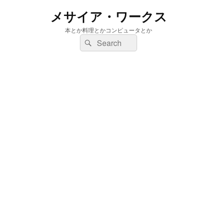
メサイア・ワークス
本とか料理とかコンピュータとか
検
検
索:
索