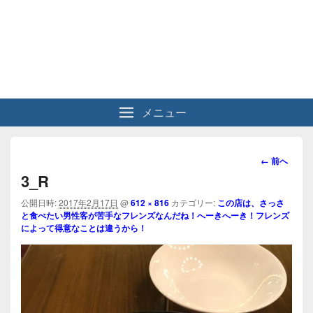
メニュー
画
← 前へ
像
3_R
ナ
ビ
公開日時:
2017年2月17日
@
612 × 816
カテゴリー:
この店は、さっさ
と食べたい男性客が苦手なフレンズなんだね！へーきへーき！フレンズ
ゲ
によって得意なことは違うから！
ー
シ
ョ
ン