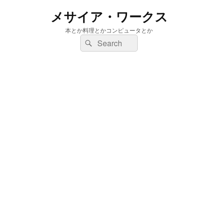
メサイア・ワークス
本とか料理とかコンピュータとか
検
検
索:
索