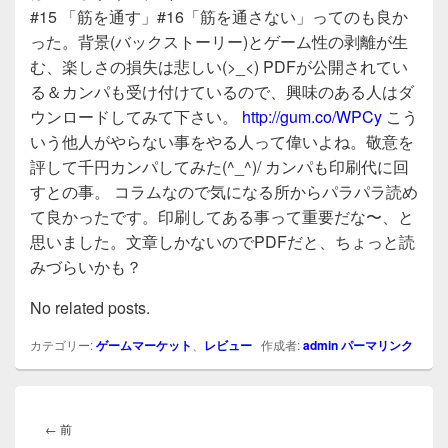
#15 「筋を通す」#16「筋を通さない」ってのも良か
った。背景(バックストーリー)とゲーム性の剥離が生
む、楽しさの損失は悲しい(>_<) PDFが公開されてい
る＆カンパも受け付けているので、興味のある人はダ
ウンロードしてみて下さい。
http://gum.co/WPCy
こう
いう他人がやらない事をやる人って偉いよね。敬意を
評して千円カンパしてみた(^_^)/ カンパも印刷代に回
すとの事。 コラムなので気になる所からパラパラ読め
て良かったです。印刷してある事って重要だな〜、と
思いました。文章しかないのでPDFだと、ちょっと読
みづらいかも？
No related posts.
カテゴリー:
ゲームマーケット
、
レビュー
作成者:
admin
パーマリンク
投
稿
前
←
前