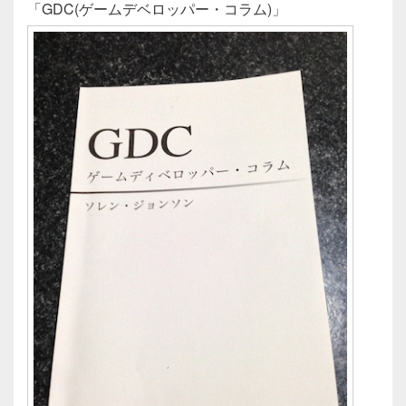
c
tt
e
「GDC(ゲームデベロッパー・コラム)」
e
er
b
o
o
k