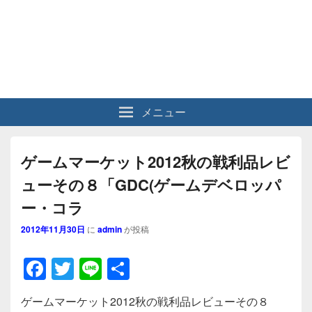
メニュー
ゲームマーケット2012秋の戦利品レビ
ューその８「GDC(ゲームデベロッパ
ー・コラ
2012年11月30日
に
admin
が投稿
F
T
Li
共
a
wi
n
有
ゲームマーケット2012秋の戦利品レビューその８