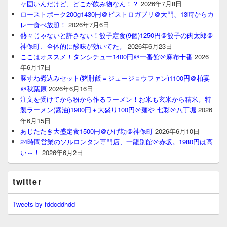
ャ固いんだけど、どこが飲み物なん！？
2026年7月8日
ローストポーク200g1430円＠ビストロガブリ＠大門、13時からカ
レー食べ放題！
2026年7月6日
熱々じゃないと許さない！餃子定食(9個)1250円＠餃子の肉太郎＠
神保町、全体的に酸味が効いてた。
2026年6月23日
ここはオススメ！タンシチュー1400円＠一番館＠麻布十番
2026
年6月17日
豚すね煮込みセット(猪肘飯＝ジュージョウファン)1100円＠柏宴
＠秋葉原
2026年6月16日
注文を受けてから粉から作るラーメン！お米も玄米から精米。特
製ラーメン(醤油)1900円＋大盛り100円＠麺や 七彩＠八丁堀
2026
年6月15日
あじたたき大盛定食1500円＠ひげ勘＠神保町
2026年6月10日
24時間営業のソルロンタン専門店、一龍別館＠赤坂。1980円は高
い～！
2026年6月2日
twitter
Tweets by fddcddhdd