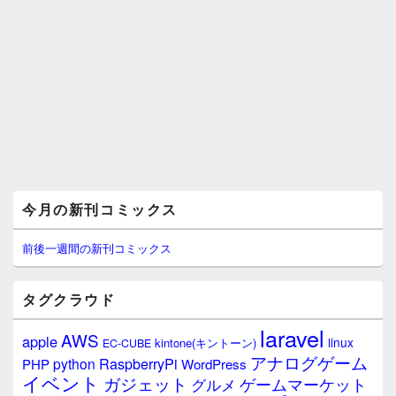
メ
今月の新刊コミックス
イ
ン
サ
前後一週間の新刊コミックス
イ
ド
バ
タグクラウド
ー
ウ
laravel
AWS
apple
ィ
linux
kintone(キントーン)
EC-CUBE
ジ
アナログゲーム
RaspberryPi
python
PHP
WordPress
ェ
イベント
ガジェット
ゲームマーケット
グルメ
ッ