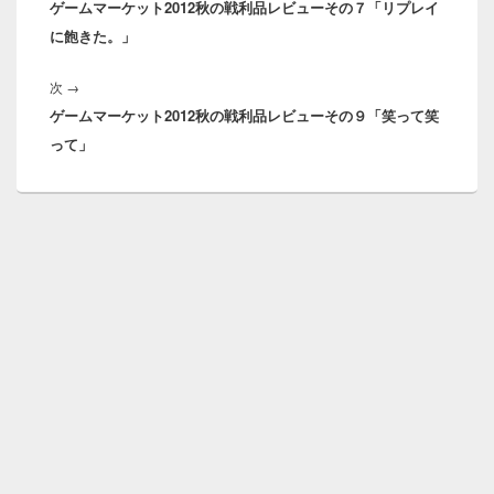
ナ
ゲームマーケット2012秋の戦利品レビューその７「リプレイ
の
ビ
に飽きた。」
投
ゲ
稿:
ー
次
次
→
シ
ゲームマーケット2012秋の戦利品レビューその９「笑って笑
の
ョ
って」
投
ン
稿: