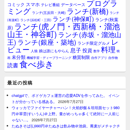
プログラ
ト
スマホ
コミック
データベース
テレビ番組
エ
ミング
ランチ(新橋)
ランチ(五反田・大崎)
ランチ
リ
ランチ(神保町)
ア
ランチ(秋葉
(有楽町)
ランチ(浜松町・三田)
ランチ(虎ノ門・西新橋・溜池
原)
山王・神谷町)
ランチ(赤坂・溜池山
レ
王)
ランチ(銀座・築地)
ランチ限定グルメ
料理
ビュー
息子
投資
娘は誰にもやらん
人狼
数学
映
未分類
糖質制限
画
自作アプリ
自作物
機械学習・ディープラーニング
食べ歩き
読書
最近の投稿
chatgptで、ボドゲカフェ運営の恋愛ADVを作ってみた。 イベン
トが分かっている感ある。
2026年7月27日
ウォッカでファイヤーチャーハン！火焰炒飯＆坦坦面セット980
円＠翠雲(すいうん)＠上野。量がめっちゃ多くて絶対に一人前じ
ゃない…。
2026年7月27日
たぬきそば(L)990円＠たぬきは飲み物＠池袋。蕎麦がメチャクチ